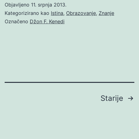
Objavljeno
11. srpnja 2013.
Kategorizirano kao
Istina
,
Obrazovanje
,
Znanje
Označeno
Džon F. Kenedi
Brojevi
Starije
stranica
objava