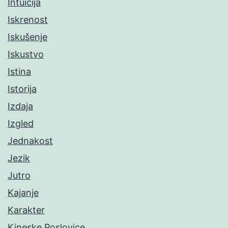
Intuicija
Iskrenost
Iskušenje
Iskustvo
Istina
Istorija
Izdaja
Izgled
Jednakost
Jezik
Jutro
Kajanje
Karakter
Kineske Poslovice