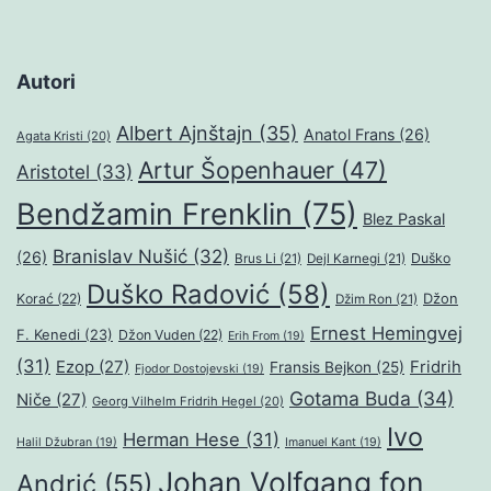
Autori
Albert Ajnštajn
(35)
Anatol Frans
(26)
Agata Kristi
(20)
Artur Šopenhauer
(47)
Aristotel
(33)
Bendžamin Frenklin
(75)
Blez Paskal
Branislav Nušić
(32)
(26)
Duško
Brus Li
(21)
Dejl Karnegi
(21)
Duško Radović
(58)
Džon
Korać
(22)
Džim Ron
(21)
Ernest Hemingvej
F. Kenedi
(23)
Džon Vuden
(22)
Erih From
(19)
(31)
Ezop
(27)
Fridrih
Fransis Bejkon
(25)
Fjodor Dostojevski
(19)
Gotama Buda
(34)
Niče
(27)
Georg Vilhelm Fridrih Hegel
(20)
Ivo
Herman Hese
(31)
Halil Džubran
(19)
Imanuel Kant
(19)
Johan Volfgang fon
Andrić
(55)