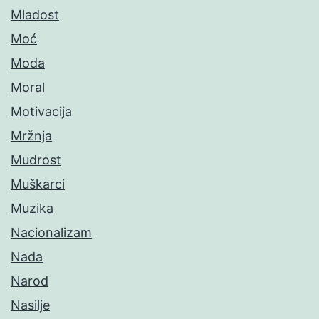
Mladost
Moć
Moda
Moral
Motivacija
Mržnja
Mudrost
Muškarci
Muzika
Nacionalizam
Nada
Narod
Nasilje