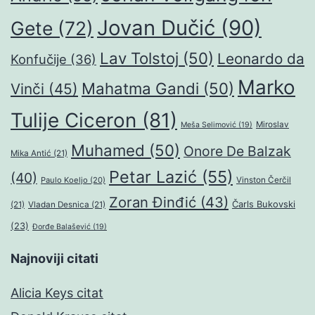
Jovan Dučić
(90)
Gete
(72)
Lav Tolstoj
(50)
Leonardo da
Konfučije
(36)
Marko
Mahatma Gandi
(50)
Vinči
(45)
Tulije Ciceron
(81)
Miroslav
Meša Selimović
(19)
Muhamed
(50)
Onore De Balzak
Mika Antić
(21)
Petar Lazić
(55)
(40)
Paulo Koeljo
(20)
Vinston Čerčil
Zoran Đinđić
(43)
Čarls Bukovski
(21)
Vladan Desnica
(21)
(23)
Đorđe Balašević
(19)
Najnoviji citati
Alicia Keys citat