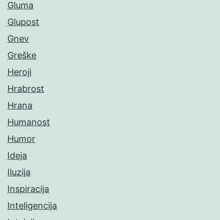
Gluma
Glupost
Gnev
Greške
Heroji
Hrabrost
Hrana
Humanost
Humor
Ideja
Iluzija
Inspiracija
Inteligencija