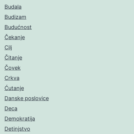
Budala
Budizam
Budućnost
Čekanje
Cilj
Čitanje
Čovek
Crkva
Ćutanje
Danske poslovice
Deca
Demokratija
Detinjstvo