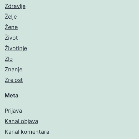
Zdravlje
Želje
Žene
Život
Životinje
Zlo
Znanje
Zrelost
Meta
Prijava
Kanal objava
Kanal komentara