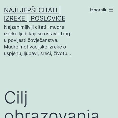
Preskoči
NAJLJEPŠI CITATI |
Izbornik
na
IZREKE | POSLOVICE
sadržaj
Najzanimljiviji citati i mudre
izreke ljudi koji su ostavili trag
u povijesti čovječanstva.
Mudre motivacijske izreke o
uspjehu, ljubavi, sreći, životu…
Cilj
obrazovanja