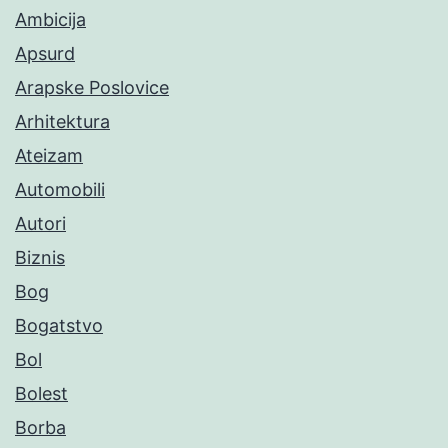
Ambicija
Apsurd
Arapske Poslovice
Arhitektura
Ateizam
Automobili
Autori
Biznis
Bog
Bogatstvo
Bol
Bolest
Borba