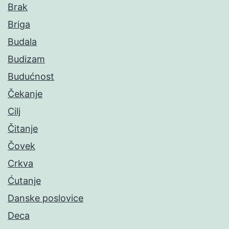
Brak
Briga
Budala
Budizam
Budućnost
Čekanje
Cilj
Čitanje
Čovek
Crkva
Ćutanje
Danske poslovice
Deca