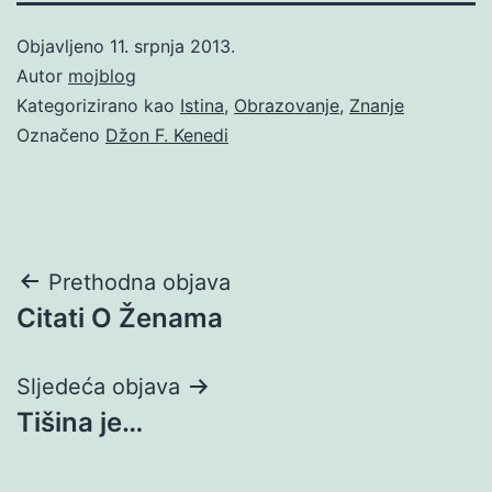
Objavljeno
11. srpnja 2013.
Autor
mojblog
Kategorizirano kao
Istina
,
Obrazovanje
,
Znanje
Označeno
Džon F. Kenedi
Navigacija
Prethodna objava
Citati O Ženama
objava
Sljedeća objava
Tišina je…