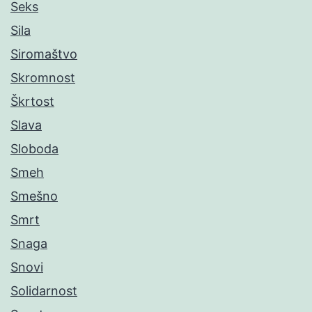
Seks
Sila
Siromaštvo
Skromnost
Škrtost
Slava
Sloboda
Smeh
Smešno
Smrt
Snaga
Snovi
Solidarnost