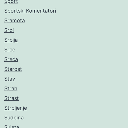
Sport
Sportski Komentatori
Sramota
Srbi
Srbija
Srce
Sreća
Starost
Stav
Strah
Strast
Strpljenje
Sudbina
Sujeta