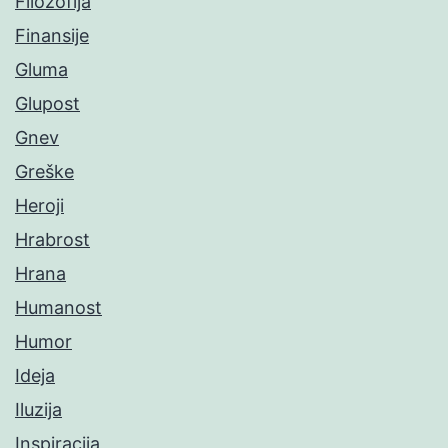
Filozofija
Finansije
Gluma
Glupost
Gnev
Greške
Heroji
Hrabrost
Hrana
Humanost
Humor
Ideja
Iluzija
Inspiracija