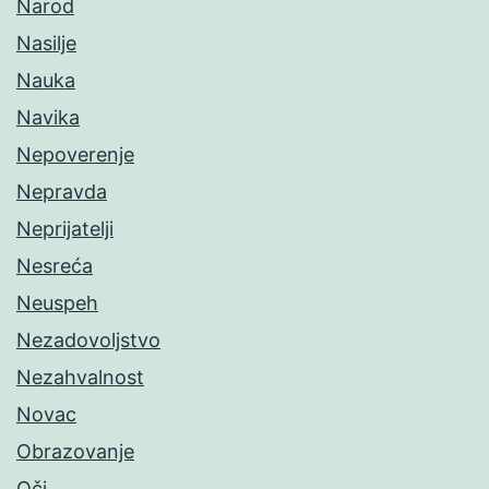
Narod
Nasilje
Nauka
Navika
Nepoverenje
Nepravda
Neprijatelji
Nesreća
Neuspeh
Nezadovoljstvo
Nezahvalnost
Novac
Obrazovanje
Oči