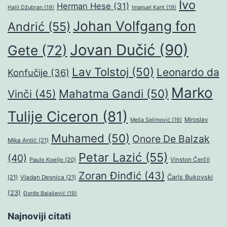
Ivo
Herman Hese
(31)
Halil Džubran
(19)
Imanuel Kant
(19)
Johan Volfgang fon
Andrić
(55)
Jovan Dučić
(90)
Gete
(72)
Lav Tolstoj
(50)
Leonardo da
Konfučije
(36)
Marko
Mahatma Gandi
(50)
Vinči
(45)
Tulije Ciceron
(81)
Miroslav
Meša Selimović
(19)
Muhamed
(50)
Onore De Balzak
Mika Antić
(21)
Petar Lazić
(55)
(40)
Paulo Koeljo
(20)
Vinston Čerčil
Zoran Đinđić
(43)
Čarls Bukovski
(21)
Vladan Desnica
(21)
(23)
Đorđe Balašević
(19)
Najnoviji citati