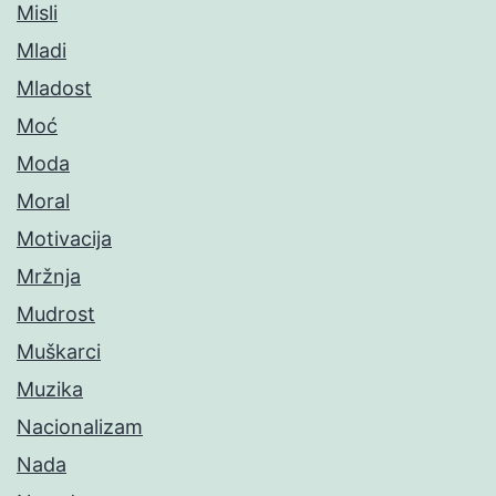
Misli
Mladi
Mladost
Moć
Moda
Moral
Motivacija
Mržnja
Mudrost
Muškarci
Muzika
Nacionalizam
Nada