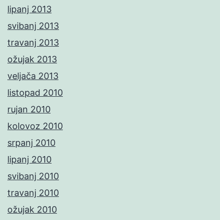
lipanj 2013
svibanj 2013
travanj 2013
ožujak 2013
veljača 2013
listopad 2010
rujan 2010
kolovoz 2010
srpanj 2010
lipanj 2010
svibanj 2010
travanj 2010
ožujak 2010