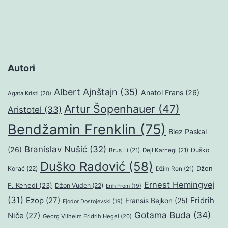
Autori
Albert Ajnštajn
(35)
Anatol Frans
(26)
Agata Kristi
(20)
Artur Šopenhauer
(47)
Aristotel
(33)
Bendžamin Frenklin
(75)
Blez Paskal
Branislav Nušić
(32)
(26)
Duško
Brus Li
(21)
Dejl Karnegi
(21)
Duško Radović
(58)
Džon
Korać
(22)
Džim Ron
(21)
Ernest Hemingvej
F. Kenedi
(23)
Džon Vuden
(22)
Erih From
(19)
(31)
Ezop
(27)
Fridrih
Fransis Bejkon
(25)
Fjodor Dostojevski
(19)
Gotama Buda
(34)
Niče
(27)
Georg Vilhelm Fridrih Hegel
(20)