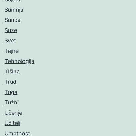
Sumnja
Sunce
Suze
Svet
Tajne
Tehnologija
Tišina
Trud
Tuga
Tužni
Učenje
Učitelj
Umetnost