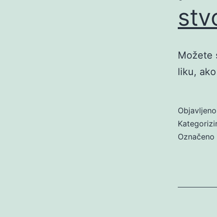
stv
Možete s
liku, ako
Objavljen
Kategoriz
Označeno