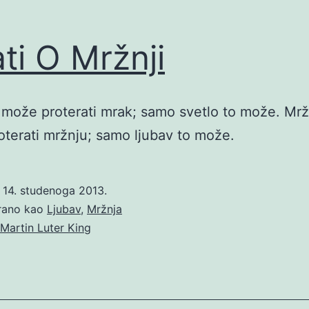
ati O Mržnji
može proterati mrak; samo svetlo to može. Mrž
terati mržnju; samo ljubav to može.
o
14. studenoga 2013.
irano kao
Ljubav
,
Mržnja
Martin Luter King