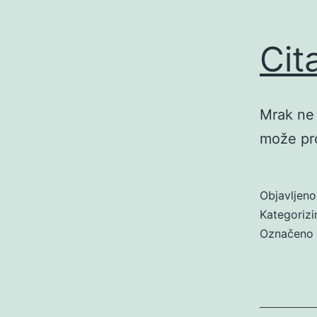
Cit
Mrak ne 
može pro
Objavljen
Kategoriz
Označeno