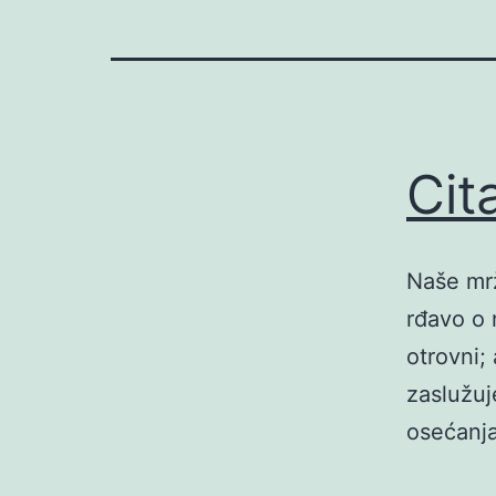
Cit
Naše mrž
rđavo o 
otrovni;
zaslužuje
osećanja