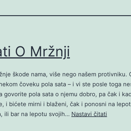
ati O Mržnji
nje škode nama, više nego našem protivniku. 
nekom čoveku pola sata – i vi ste posle toga nes
 a govorite pola sata o njemu dobro, pa čak i ka
, i bićete mirni i blaženi, čak i ponosni na lepo
Citati
, ili bar na lepotu svojih…
Nastavi čitati
O