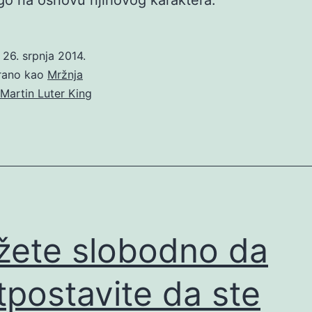
o
26. srpnja 2014.
irano kao
Mržnja
Martin Luter King
ete slobodno da
tpostavite da ste