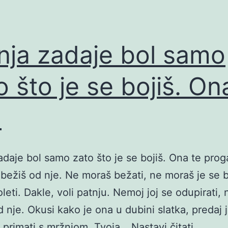
nja zadaje bol samo
o što je se bojiš. On
…
adaje bol samo zato što je se bojiš. Ona te prog
 bežiš od nje. Ne moraš bežati, ne moraš je se b
leti. Dakle, voli patnju. Nemoj joj se odupirati,
 nje. Okusi kako je ona u dubini slatka, predaj j
Patnja
 primati s mržnjom. Tvoja…
Nastavi čitati