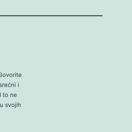
Govorite
rećni i
d to ne
tu svojih