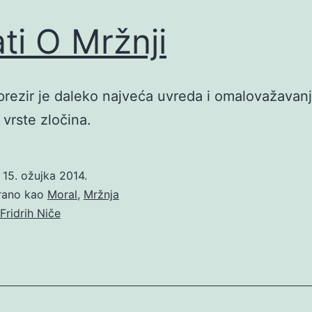
ati O Mržnji
prezir je daleko najveća uvreda i omalovažavan
 vrste zločina.
o
15. ožujka 2014.
irano kao
Moral
,
Mržnja
Fridrih Niče