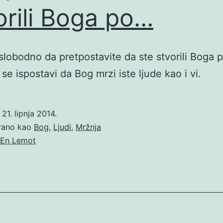
orili Boga po…
lobodno da pretpostavite da ste stvorili Boga 
 se ispostavi da Bog mrzi iste ljude kao i vi.
o
21. lipnja 2014.
irano kao
Bog
,
Ljudi
,
Mržnja
En Lemot