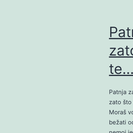
Pat
zat
te
Patnja z
zato što
Moraš vo
bežati od
nemoj je