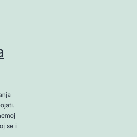
a
anja
ojati.
 nemoj
oj se i