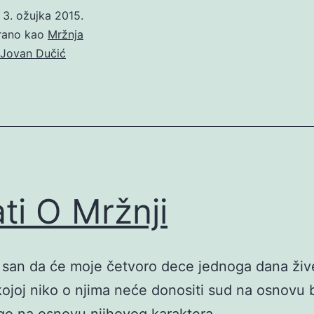
Mržnji
o
3. ožujka 2015.
irano kao
Mržnja
Jovan Dučić
ati O Mržnji
san da će moje četvoro dece jednoga dana žive
 kojoj niko o njima neće donositi sud na osnovu 
o na osnovu njihovog karaktera.