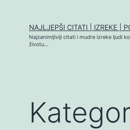
Preskoči
na
sadržaj
NAJLJEPŠI CITATI | IZREKE | 
Najzanimljiviji citati i mudre izreke ljudi 
životu…
Kategor