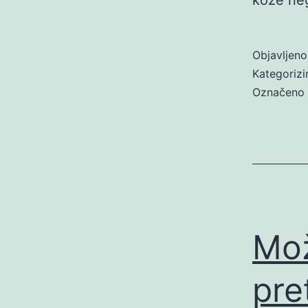
Objavljen
Kategoriz
Označeno
Mož
pre