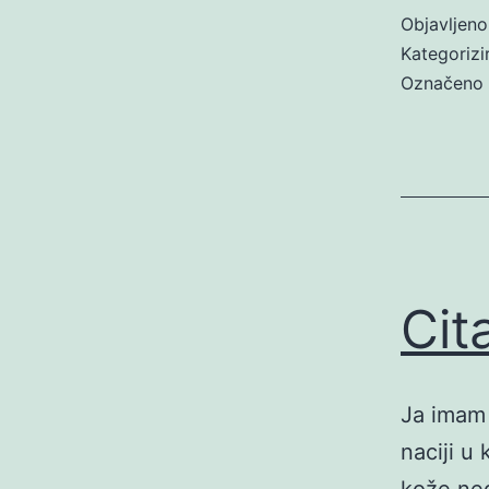
Objavljen
Kategoriz
Označeno
Cit
Ja imam 
naciji u
kože neg