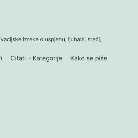
ivacijske izreke o uspjehu, ljubavi, sreći,
i
Citati – Kategorije
Kako se piše
a