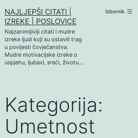
Preskoči
NAJLJEPŠI CITATI |
Izbornik
na
IZREKE | POSLOVICE
sadržaj
Najzanimljiviji citati i mudre
izreke ljudi koji su ostavili trag
u povijesti čovječanstva.
Mudre motivacijske izreke o
uspjehu, ljubavi, sreći, životu…
Kategorija:
Umetnost