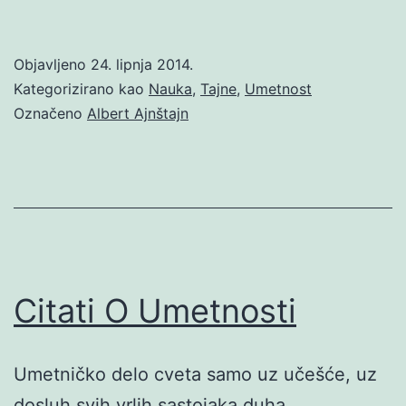
Objavljeno
24. lipnja 2014.
Kategorizirano kao
Nauka
,
Tajne
,
Umetnost
Označeno
Albert Ajnštajn
Citati O Umetnosti
Umetničko delo cveta samo uz učešće, uz
dosluh svih vrlih sastojaka duha.