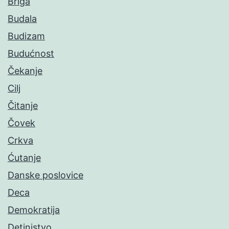
Briga
Budala
Budizam
Budućnost
Čekanje
Cilj
Čitanje
Čovek
Crkva
Ćutanje
Danske poslovice
Deca
Demokratija
Detinjstvo