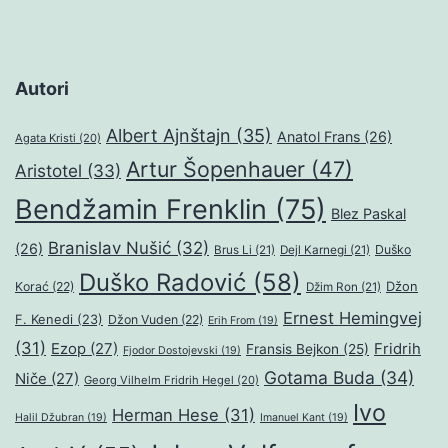
Autori
Albert Ajnštajn
(35)
Anatol Frans
(26)
Agata Kristi
(20)
Artur Šopenhauer
(47)
Aristotel
(33)
Bendžamin Frenklin
(75)
Blez Paskal
Branislav Nušić
(32)
(26)
Duško
Brus Li
(21)
Dejl Karnegi
(21)
Duško Radović
(58)
Džon
Korać
(22)
Džim Ron
(21)
Ernest Hemingvej
F. Kenedi
(23)
Džon Vuden
(22)
Erih From
(19)
(31)
Ezop
(27)
Fridrih
Fransis Bejkon
(25)
Fjodor Dostojevski
(19)
Gotama Buda
(34)
Niče
(27)
Georg Vilhelm Fridrih Hegel
(20)
Ivo
Herman Hese
(31)
Halil Džubran
(19)
Imanuel Kant
(19)