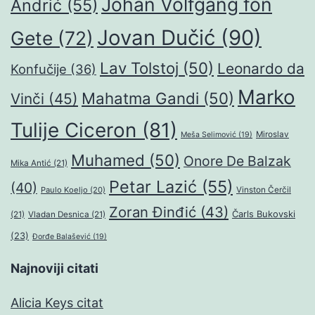
Johan Volfgang fon
Andrić
(55)
Jovan Dučić
(90)
Gete
(72)
Lav Tolstoj
(50)
Leonardo da
Konfučije
(36)
Marko
Mahatma Gandi
(50)
Vinči
(45)
Tulije Ciceron
(81)
Miroslav
Meša Selimović
(19)
Muhamed
(50)
Onore De Balzak
Mika Antić
(21)
Petar Lazić
(55)
(40)
Paulo Koeljo
(20)
Vinston Čerčil
Zoran Đinđić
(43)
Čarls Bukovski
(21)
Vladan Desnica
(21)
(23)
Đorđe Balašević
(19)
Najnoviji citati
Alicia Keys citat