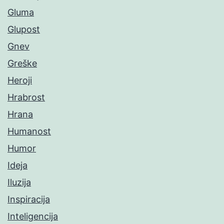
Gluma
Glupost
Gnev
Greške
Heroji
Hrabrost
Hrana
Humanost
Humor
Ideja
Iluzija
Inspiracija
Inteligencija