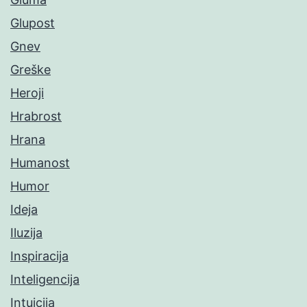
Glupost
Gnev
Greške
Heroji
Hrabrost
Hrana
Humanost
Humor
Ideja
Iluzija
Inspiracija
Inteligencija
Intuicija