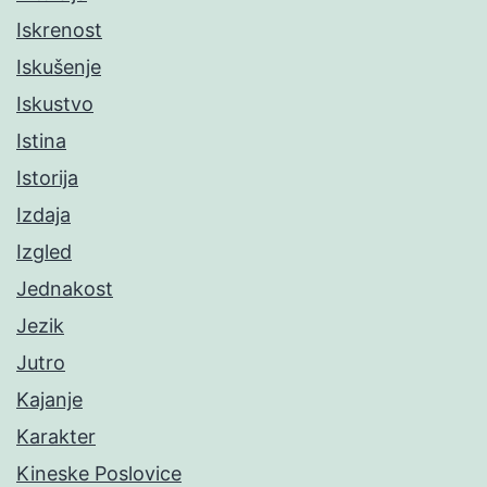
Iskrenost
Iskušenje
Iskustvo
Istina
Istorija
Izdaja
Izgled
Jednakost
Jezik
Jutro
Kajanje
Karakter
Kineske Poslovice