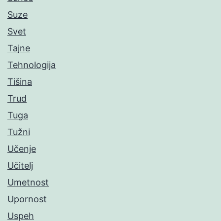
Suze
Svet
Tajne
Tehnologija
Tišina
Trud
Tuga
Tužni
Učenje
Učitelj
Umetnost
Upornost
Uspeh