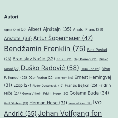
Autori
Albert Ajnštajn
(35)
Anatol Frans
(26)
Agata Kristi
(20)
Artur Šopenhauer
(47)
Aristotel
(33)
Bendžamin Frenklin
(75)
Blez Paskal
Branislav Nušić
(32)
(26)
Duško
Brus Li
(21)
Dejl Karnegi
(21)
Duško Radović
(58)
Džon
Korać
(22)
Džim Ron
(21)
Ernest Hemingvej
F. Kenedi
(23)
Džon Vuden
(22)
Erih From
(19)
(31)
Ezop
(27)
Fridrih
Fransis Bejkon
(25)
Fjodor Dostojevski
(19)
Gotama Buda
(34)
Niče
(27)
Georg Vilhelm Fridrih Hegel
(20)
Ivo
Herman Hese
(31)
Halil Džubran
(19)
Imanuel Kant
(19)
Johan Volfgang fon
Andrić
(55)