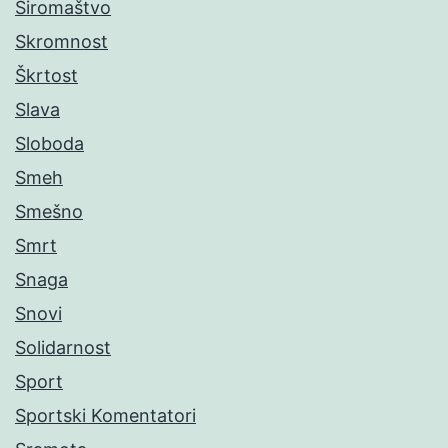
Siromaštvo
Skromnost
Škrtost
Slava
Sloboda
Smeh
Smešno
Smrt
Snaga
Snovi
Solidarnost
Sport
Sportski Komentatori