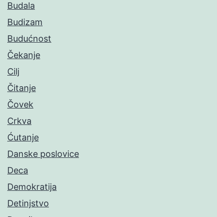
Budala
Budizam
Budućnost
Čekanje
Cilj
Čitanje
Čovek
Crkva
Ćutanje
Danske poslovice
Deca
Demokratija
Detinjstvo