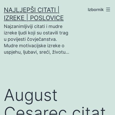
Preskoči
NAJLJEPŠI CITATI |
Izbornik
na
IZREKE | POSLOVICE
sadržaj
Najzanimljiviji citati i mudre
izreke ljudi koji su ostavili trag
u povijesti čovječanstva.
Mudre motivacijske izreke o
uspjehu, ljubavi, sreći, životu…
August
Cesarec citat