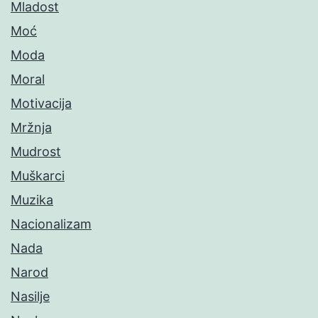
Mladost
Moć
Moda
Moral
Motivacija
Mržnja
Mudrost
Muškarci
Muzika
Nacionalizam
Nada
Narod
Nasilje