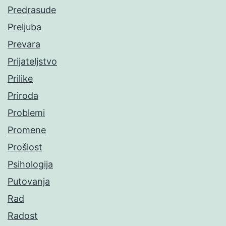
Predrasude
Preljuba
Prevara
Prijateljstvo
Prilike
Priroda
Problemi
Promene
Prošlost
Psihologija
Putovanja
Rad
Radost