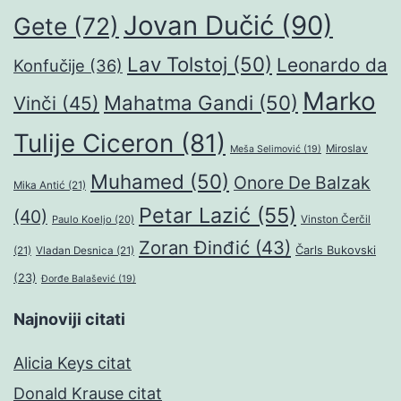
Jovan Dučić
(90)
Gete
(72)
Lav Tolstoj
(50)
Leonardo da
Konfučije
(36)
Marko
Mahatma Gandi
(50)
Vinči
(45)
Tulije Ciceron
(81)
Miroslav
Meša Selimović
(19)
Muhamed
(50)
Onore De Balzak
Mika Antić
(21)
Petar Lazić
(55)
(40)
Paulo Koeljo
(20)
Vinston Čerčil
Zoran Đinđić
(43)
Čarls Bukovski
(21)
Vladan Desnica
(21)
(23)
Đorđe Balašević
(19)
Najnoviji citati
Alicia Keys citat
Donald Krause citat