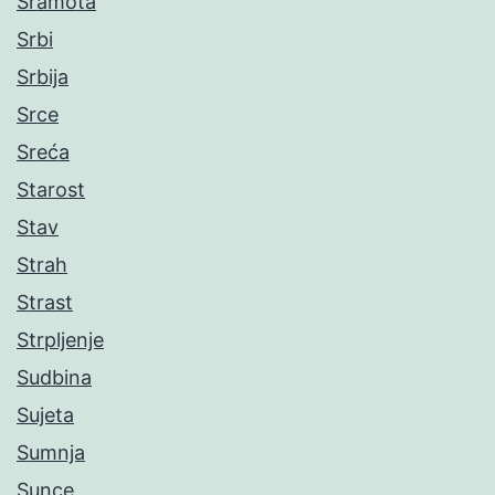
Sramota
Srbi
Srbija
Srce
Sreća
Starost
Stav
Strah
Strast
Strpljenje
Sudbina
Sujeta
Sumnja
Sunce