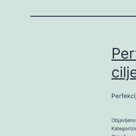
Per
cil
Perfekcij
Objavljen
Kategoriz