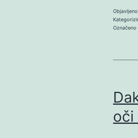
Objavljen
Kategoriz
Označeno
Dak
oči