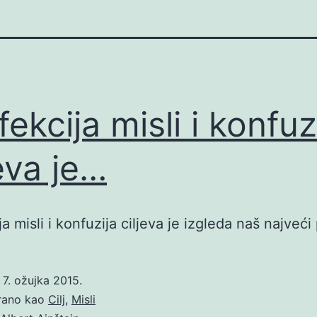
fekcija misli i konfuz
jeva je…
a misli i konfuzija ciljeva je izgleda naš najveć
o
7. ožujka 2015.
irano kao
Cilj
,
Misli