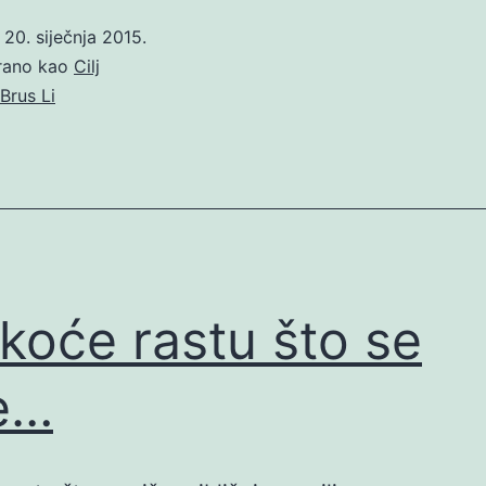
o
20. siječnja 2015.
irano kao
Cilj
Brus Li
koće rastu što se
e…