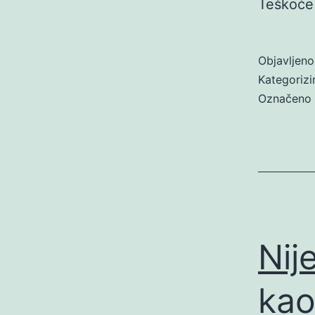
Teškoće 
Objavljen
Kategoriz
Označeno
Nij
kao