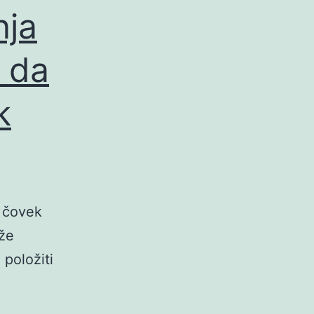
nja
 da
k
 čovek
ože
 položiti