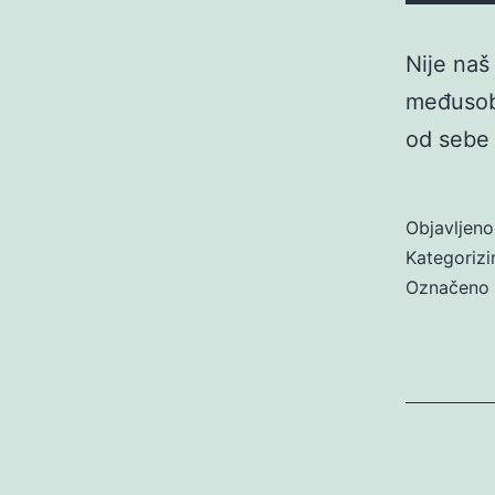
Nije naš
međusobn
od sebe 
Objavljen
Kategoriz
Označeno