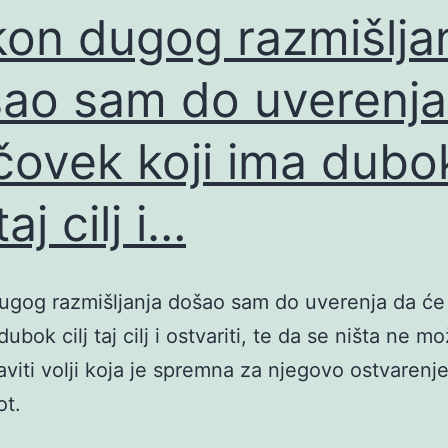
on dugog razmišlja
ao sam do uverenja
čovek koji ima dubo
 taj cilj i…
ugog razmišljanja došao sam do uverenja da će
dubok cilj taj cilj i ostvariti, te da se ništa ne m
aviti volji koja je spremna za njegovo ostvarenje
ot.