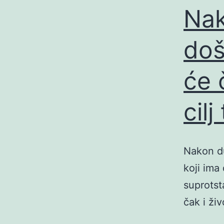
Nak
doš
će 
cilj
Nakon d
koji ima 
suprotst
čak i živ