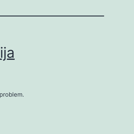
ija
i problem.