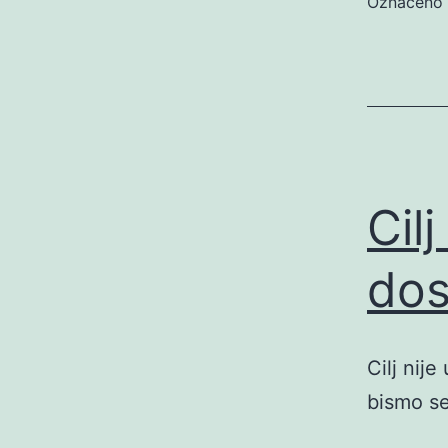
Označeno
Cil
dos
Cilj nij
bismo se