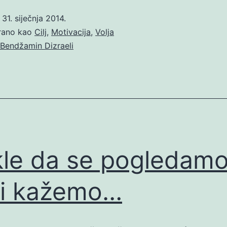
o
31. siječnja 2014.
irano kao
Cilj
,
Motivacija
,
Volja
Bendžamin Dizraeli
le da se pogledamo
 i kažemo…