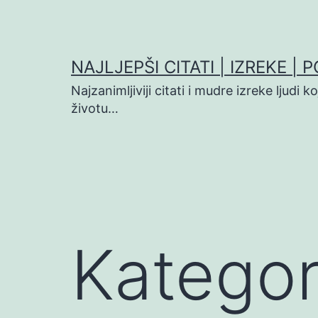
Preskoči
na
sadržaj
NAJLJEPŠI CITATI | IZREKE | 
Najzanimljiviji citati i mudre izreke ljudi 
životu…
Kategor