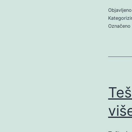
Objavljen
Kategoriz
Označeno
Teš
viš