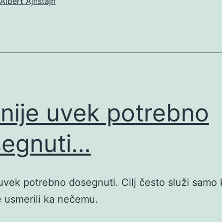
Albert Ajnštajn
j nije uvek potrebno
egnuti…
e uvek potrebno dosegnuti. Cilj često služi samo
 usmerili ka nečemu.