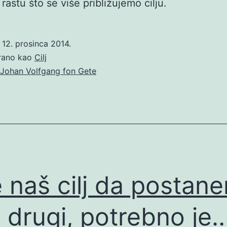
rastu što se više približujemo cilju.
o
12. prosinca 2014.
irano kao
Cilj
Johan Volfgang fon Gete
e naš cilj da postan
 drugi, potrebno je