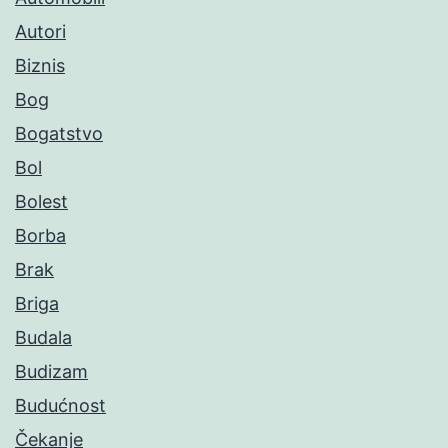
Autori
Biznis
Bog
Bogatstvo
Bol
Bolest
Borba
Brak
Briga
Budala
Budizam
Budućnost
Čekanje