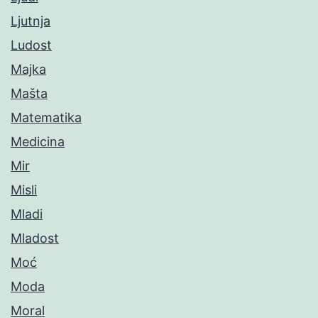
Ljutnja
Ludost
Majka
Mašta
Matematika
Medicina
Mir
Misli
Mladi
Mladost
Moć
Moda
Moral