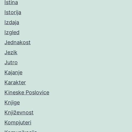
Istina
Istorija
Izdaja
Izgled
Jednakost
Jezik
Jutro
Kajanje
Karakter
Kineske Poslovice
Knjige
Književnost
Kompjuteri