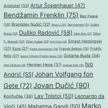
Artur Šopenhauer
(47)
Aristotel
(33)
Bendžamin Frenklin
(75)
Blez Paskal
Branislav Nušić
(32)
(26)
Duško
Brus Li
(21)
Dejl Karnegi
(21)
Duško Radović
(58)
Džon
Korać
(22)
Džim Ron
(21)
Ernest Hemingvej
F. Kenedi
(23)
Džon Vuden
(22)
Erih From
(19)
(31)
Ezop
(27)
Fridrih
Fransis Bejkon
(25)
Fjodor Dostojevski
(19)
Gotama Buda
(34)
Niče
(27)
Georg Vilhelm Fridrih Hegel
(20)
Ivo
Herman Hese
(31)
Halil Džubran
(19)
Imanuel Kant
(19)
Johan Volfgang fon
Andrić
(55)
Jovan Dučić
(90)
Gete
(72)
Lav Tolstoj
(50)
Leonardo da
Konfučije
(36)
Marko
Mahatma Gandi
(50)
Vinči
(45)