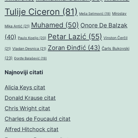
Tulije Ciceron
(81)
Miroslav
Meša Selimović
(19)
Muhamed
(50)
Onore De Balzak
Mika Antić
(21)
Petar Lazić
(55)
(40)
Paulo Koeljo
(20)
Vinston Čerčil
Zoran Đinđić
(43)
Čarls Bukovski
(21)
Vladan Desnica
(21)
(23)
Đorđe Balašević
(19)
Najnoviji citati
Alicia Keys citat
Donald Krause citat
Chris Wright citat
Charles de Foucauld citat
Alfred Hitchock citat