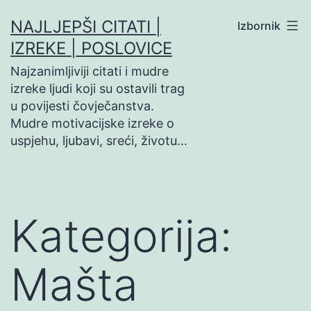
Preskoči
NAJLJEPŠI CITATI |
Izbornik
na
IZREKE | POSLOVICE
sadržaj
Najzanimljiviji citati i mudre
izreke ljudi koji su ostavili trag
u povijesti čovječanstva.
Mudre motivacijske izreke o
uspjehu, ljubavi, sreći, životu…
Kategorija:
Mašta