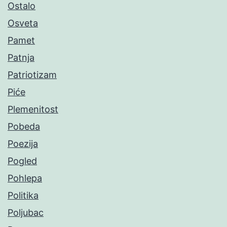
Ostalo
Osveta
Pamet
Patnja
Patriotizam
Piće
Plemenitost
Pobeda
Poezija
Pogled
Pohlepa
Politika
Poljubac