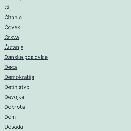
Cilj
Čitanje
Čovek
Crkva
Ćutanje
Danske poslovice
Deca
Demokratija
Detinjstvo
Devojka
Dobrota
Dom
Dosada