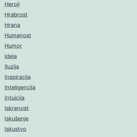
Heroji
Hrabrost
Hrana
Humanost
Humor
Ideja
Iluzija
Inspiracija
Inteligencija
Intuicija
Iskrenost
Iskušenje
Iskustvo