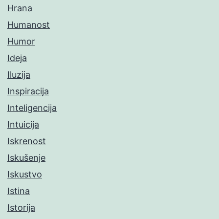
Hrana
Humanost
Humor
Ideja
Iluzija
Inspiracija
Inteligencija
Intuicija
Iskrenost
Iskušenje
Iskustvo
Istina
Istorija