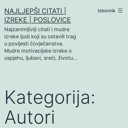
Preskoči
NAJLJEPŠI CITATI |
Izbornik
na
IZREKE | POSLOVICE
sadržaj
Najzanimljiviji citati i mudre
izreke ljudi koji su ostavili trag
u povijesti čovječanstva.
Mudre motivacijske izreke o
uspjehu, ljubavi, sreći, životu…
Kategorija:
Autori