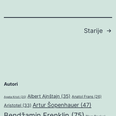
Brojevi
Starije
stranica
objava
Autori
Albert Ajnštajn
(35)
Anatol Frans
(26)
Agata Kristi
(20)
Artur Šopenhauer
(47)
Aristotel
(33)
Bendžamin Frenklin
(75)