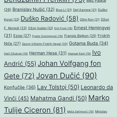
Blez Paskal
Branislav Nušić
(32)
(26)
Duško
Brus Li
(21)
Dejl Karnegi
(21)
Duško Radović
(58)
Džon
Korać
(22)
Džim Ron
(21)
Ernest Hemingvej
F. Kenedi
(23)
Džon Vuden
(22)
Erih From
(19)
(31)
Ezop
(27)
Fridrih
Fransis Bejkon
(25)
Fjodor Dostojevski
(19)
Gotama Buda
(34)
Niče
(27)
Georg Vilhelm Fridrih Hegel
(20)
Ivo
Herman Hese
(31)
Halil Džubran
(19)
Imanuel Kant
(19)
Johan Volfgang fon
Andrić
(55)
Jovan Dučić
(90)
Gete
(72)
Lav Tolstoj
(50)
Leonardo da
Konfučije
(36)
Marko
Mahatma Gandi
(50)
Vinči
(45)
Tulije Ciceron
(81)
Miroslav
Meša Selimović
(19)