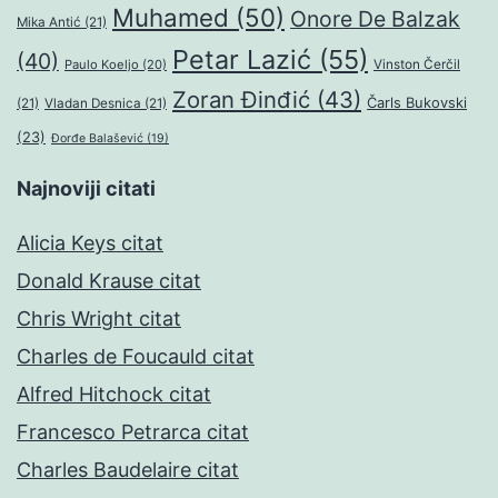
Muhamed
(50)
Onore De Balzak
Mika Antić
(21)
Petar Lazić
(55)
(40)
Paulo Koeljo
(20)
Vinston Čerčil
Zoran Đinđić
(43)
Čarls Bukovski
(21)
Vladan Desnica
(21)
(23)
Đorđe Balašević
(19)
Najnoviji citati
Alicia Keys citat
Donald Krause citat
Chris Wright citat
Charles de Foucauld citat
Alfred Hitchock citat
Francesco Petrarca citat
Charles Baudelaire citat