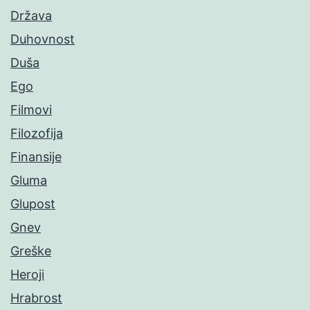
Država
Duhovnost
Duša
Ego
Filmovi
Filozofija
Finansije
Gluma
Glupost
Gnev
Greške
Heroji
Hrabrost