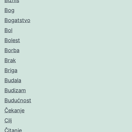
Biznis
Bog
Bogatstvo
Bol
Bolest
Borba
Brak
Briga
Budala
Budizam
Budućnost
Čekanje
Cilj
Čitanje