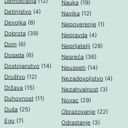
Demokratija
(12)
Nauka
(19)
Detinjstvo
(4)
Navika
(12)
Devojka
(8)
Nepoverenje
(1)
Dobrota
(39)
Nepravda
(4)
Dom
(6)
Neprijatelji
(28)
Dosada
(6)
Nesreća
(36)
Dostojanstvo
(14)
Neuspeh
(14)
Društvo
(12)
Nezadovoljstvo
(4)
Država
(15)
Nezahvalnost
(3)
Duhovnost
(11)
Novac
(29)
Duša
(25)
Obrazovanje
(22)
Ego
(7)
Odrastanje
(3)