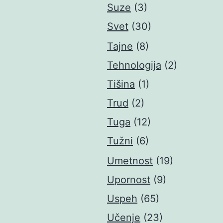
Suze
(3)
Svet
(30)
Tajne
(8)
Tehnologija
(2)
Tišina
(1)
Trud
(2)
Tuga
(12)
Tužni
(6)
Umetnost
(19)
Upornost
(9)
Uspeh
(65)
Učenje
(23)