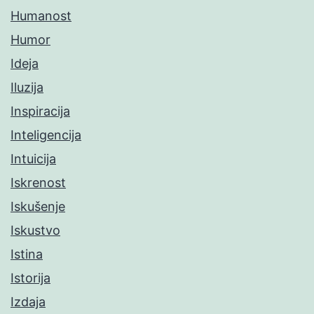
Humanost
Humor
Ideja
Iluzija
Inspiracija
Inteligencija
Intuicija
Iskrenost
Iskušenje
Iskustvo
Istina
Istorija
Izdaja