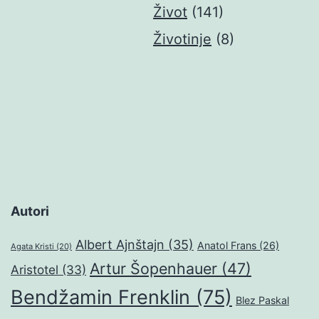
Život
(141)
Životinje
(8)
Autori
Albert Ajnštajn
(35)
Anatol Frans
(26)
Agata Kristi
(20)
Artur Šopenhauer
(47)
Aristotel
(33)
Bendžamin Frenklin
(75)
Blez Paskal