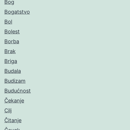
Bog
Bogatstvo
Bol
Bolest
Borba
Brak
Briga
Budala
Budizam
Budućnost
Čekanje
Cilj
Čitanje