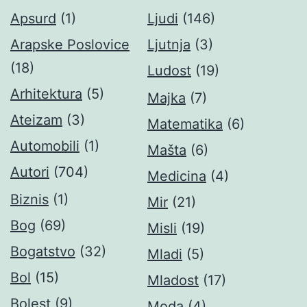
Apsurd
(1)
Ljudi
(146)
Arapske Poslovice
Ljutnja
(3)
(18)
Ludost
(19)
Arhitektura
(5)
Majka
(7)
Ateizam
(3)
Matematika
(6)
Automobili
(1)
Mašta
(6)
Autori
(704)
Medicina
(4)
Biznis
(1)
Mir
(21)
Bog
(69)
Misli
(19)
Bogatstvo
(32)
Mladi
(5)
Bol
(15)
Mladost
(17)
Bolest
(9)
Moda
(4)