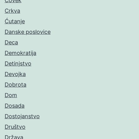
Čovek
Crkva
Ćutanje
Danske poslovice
Deca
Demokratija
Detinjstvo
Devojka
Dobrota
Dom
Dosada
Dostojanstvo
Društvo
Država