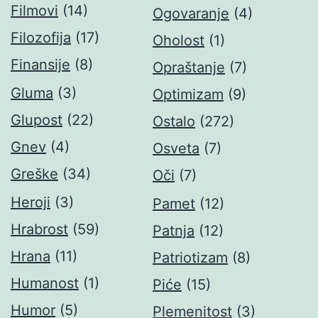
Filmovi
(14)
Ogovaranje
(4)
Filozofija
(17)
Oholost
(1)
Finansije
(8)
Opraštanje
(7)
Gluma
(3)
Optimizam
(9)
Glupost
(22)
Ostalo
(272)
Gnev
(4)
Osveta
(7)
Greške
(34)
Oči
(7)
Heroji
(3)
Pamet
(12)
Hrabrost
(59)
Patnja
(12)
Hrana
(11)
Patriotizam
(8)
Humanost
(1)
Piće
(15)
Humor
(5)
Plemenitost
(3)