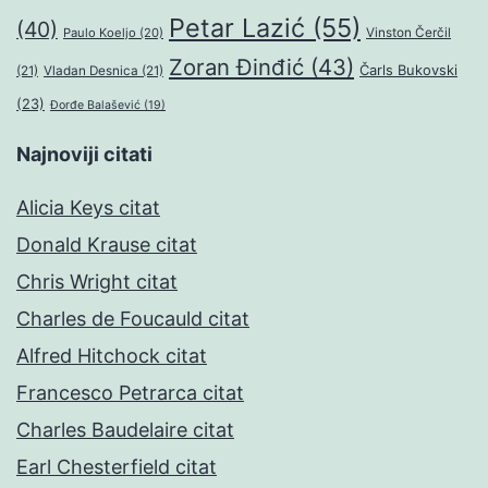
Petar Lazić
(55)
(40)
Paulo Koeljo
(20)
Vinston Čerčil
Zoran Đinđić
(43)
Čarls Bukovski
(21)
Vladan Desnica
(21)
(23)
Đorđe Balašević
(19)
Najnoviji citati
Alicia Keys citat
Donald Krause citat
Chris Wright citat
Charles de Foucauld citat
Alfred Hitchock citat
Francesco Petrarca citat
Charles Baudelaire citat
Earl Chesterfield citat