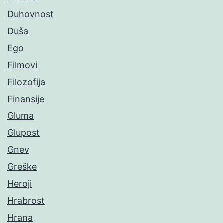
Duhovnost
Duša
Ego
Filmovi
Filozofija
Finansije
Gluma
Glupost
Gnev
Greške
Heroji
Hrabrost
Hrana