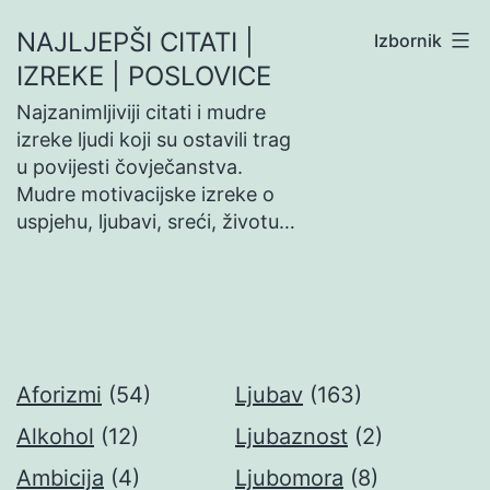
Preskoči
NAJLJEPŠI CITATI |
Izbornik
na
IZREKE | POSLOVICE
sadržaj
Najzanimljiviji citati i mudre
izreke ljudi koji su ostavili trag
u povijesti čovječanstva.
Mudre motivacijske izreke o
uspjehu, ljubavi, sreći, životu…
Aforizmi
(54)
Ljubav
(163)
Alkohol
(12)
Ljubaznost
(2)
Ambicija
(4)
Ljubomora
(8)