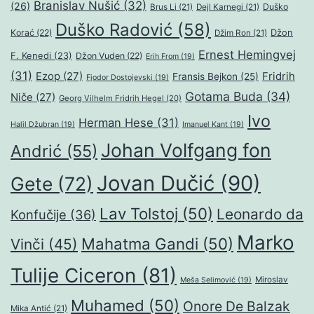
Branislav Nušić
(32)
(26)
Duško
Brus Li
(21)
Dejl Karnegi
(21)
Duško Radović
(58)
Džon
Korać
(22)
Džim Ron
(21)
Ernest Hemingvej
F. Kenedi
(23)
Džon Vuden
(22)
Erih From
(19)
(31)
Ezop
(27)
Fridrih
Fransis Bejkon
(25)
Fjodor Dostojevski
(19)
Gotama Buda
(34)
Niče
(27)
Georg Vilhelm Fridrih Hegel
(20)
Ivo
Herman Hese
(31)
Halil Džubran
(19)
Imanuel Kant
(19)
Johan Volfgang fon
Andrić
(55)
Jovan Dučić
(90)
Gete
(72)
Lav Tolstoj
(50)
Leonardo da
Konfučije
(36)
Marko
Mahatma Gandi
(50)
Vinči
(45)
Tulije Ciceron
(81)
Miroslav
Meša Selimović
(19)
Muhamed
(50)
Onore De Balzak
Mika Antić
(21)