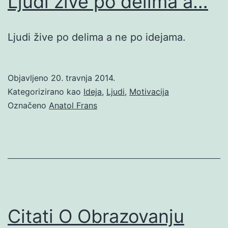
Ljudi žive po delima a…
Ljudi žive po delima a ne po idejama.
Objavljeno
20. travnja 2014.
Kategorizirano kao
Ideja
,
Ljudi
,
Motivacija
Označeno
Anatol Frans
Citati O Obrazovanju