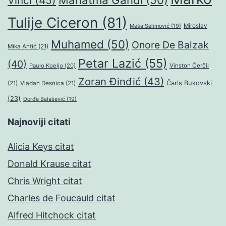
Vinči
(45)
Tulije Ciceron
(81)
Miroslav
Meša Selimović
(19)
Muhamed
(50)
Onore De Balzak
Mika Antić
(21)
Petar Lazić
(55)
(40)
Paulo Koeljo
(20)
Vinston Čerčil
Zoran Đinđić
(43)
Čarls Bukovski
(21)
Vladan Desnica
(21)
(23)
Đorđe Balašević
(19)
Najnoviji citati
Alicia Keys citat
Donald Krause citat
Chris Wright citat
Charles de Foucauld citat
Alfred Hitchock citat