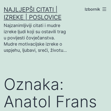
Preskoči
NAJLJEPŠI CITATI |
Izbornik
na
IZREKE | POSLOVICE
sadržaj
Najzanimljiviji citati i mudre
izreke ljudi koji su ostavili trag
u povijesti čovječanstva.
Mudre motivacijske izreke o
uspjehu, ljubavi, sreći, životu…
Oznaka:
Anatol Frans