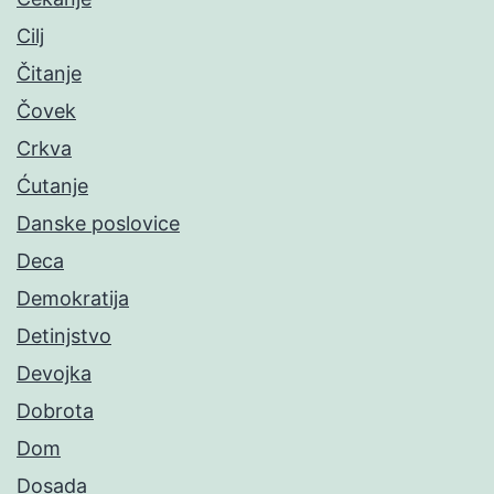
Cilj
Čitanje
Čovek
Crkva
Ćutanje
Danske poslovice
Deca
Demokratija
Detinjstvo
Devojka
Dobrota
Dom
Dosada