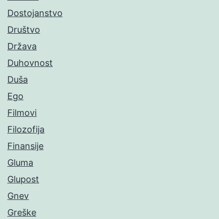
Dostojanstvo
Društvo
Država
Duhovnost
Duša
Ego
Filmovi
Filozofija
Finansije
Gluma
Glupost
Gnev
Greške