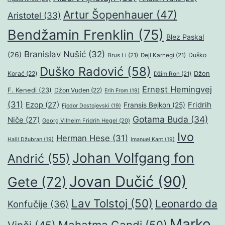
Artur Šopenhauer
(47)
Aristotel
(33)
Bendžamin Frenklin
(75)
Blez Paskal
Branislav Nušić
(32)
(26)
Duško
Brus Li
(21)
Dejl Karnegi
(21)
Duško Radović
(58)
Džon
Korać
(22)
Džim Ron
(21)
Ernest Hemingvej
F. Kenedi
(23)
Džon Vuden
(22)
Erih From
(19)
(31)
Ezop
(27)
Fridrih
Fransis Bejkon
(25)
Fjodor Dostojevski
(19)
Gotama Buda
(34)
Niče
(27)
Georg Vilhelm Fridrih Hegel
(20)
Ivo
Herman Hese
(31)
Halil Džubran
(19)
Imanuel Kant
(19)
Johan Volfgang fon
Andrić
(55)
Jovan Dučić
(90)
Gete
(72)
Lav Tolstoj
(50)
Leonardo da
Konfučije
(36)
Marko
Mahatma Gandi
(50)