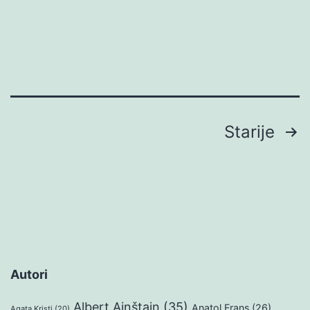
Brojevi
Starije
stranica
objava
Autori
Albert Ajnštajn
(35)
Anatol Frans
(26)
Agata Kristi
(20)