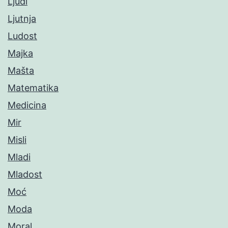
Ljudi
Ljutnja
Ludost
Majka
Mašta
Matematika
Medicina
Mir
Misli
Mladi
Mladost
Moć
Moda
Moral