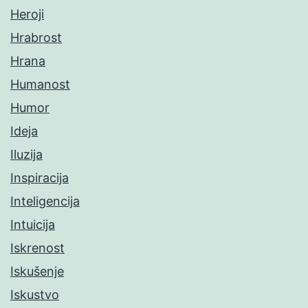
Heroji
Hrabrost
Hrana
Humanost
Humor
Ideja
Iluzija
Inspiracija
Inteligencija
Intuicija
Iskrenost
Iskušenje
Iskustvo