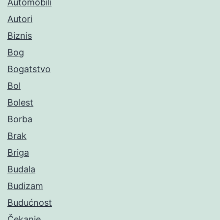
Automobili
Autori
Biznis
Bog
Bogatstvo
Bol
Bolest
Borba
Brak
Briga
Budala
Budizam
Budućnost
Čekanje