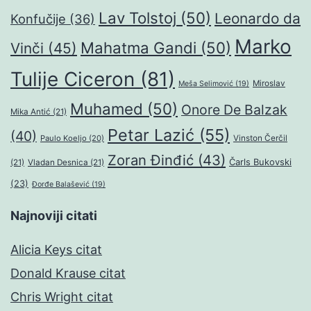
Lav Tolstoj
(50)
Leonardo da
Konfučije
(36)
Marko
Mahatma Gandi
(50)
Vinči
(45)
Tulije Ciceron
(81)
Miroslav
Meša Selimović
(19)
Muhamed
(50)
Onore De Balzak
Mika Antić
(21)
Petar Lazić
(55)
(40)
Paulo Koeljo
(20)
Vinston Čerčil
Zoran Đinđić
(43)
Čarls Bukovski
(21)
Vladan Desnica
(21)
(23)
Đorđe Balašević
(19)
Najnoviji citati
Alicia Keys citat
Donald Krause citat
Chris Wright citat