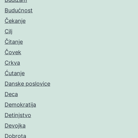
Budućnost
Čekanje
Cilj
Čitanje
Čovek
Crkva
Ćutanje
Danske poslovice
Deca
Demokratija
Detinjstvo
Devojka
Dobrota