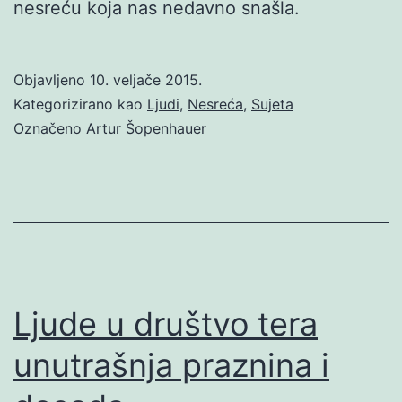
nesreću koja nas nedavno snašla.
Objavljeno
10. veljače 2015.
Kategorizirano kao
Ljudi
,
Nesreća
,
Sujeta
Označeno
Artur Šopenhauer
Ljude u društvo tera
unutrašnja praznina i