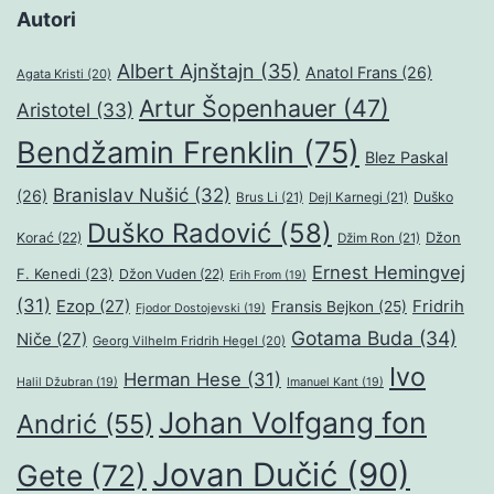
Autori
Albert Ajnštajn
(35)
Anatol Frans
(26)
Agata Kristi
(20)
Artur Šopenhauer
(47)
Aristotel
(33)
Bendžamin Frenklin
(75)
Blez Paskal
Branislav Nušić
(32)
(26)
Duško
Brus Li
(21)
Dejl Karnegi
(21)
Duško Radović
(58)
Džon
Korać
(22)
Džim Ron
(21)
Ernest Hemingvej
F. Kenedi
(23)
Džon Vuden
(22)
Erih From
(19)
(31)
Ezop
(27)
Fridrih
Fransis Bejkon
(25)
Fjodor Dostojevski
(19)
Gotama Buda
(34)
Niče
(27)
Georg Vilhelm Fridrih Hegel
(20)
Ivo
Herman Hese
(31)
Halil Džubran
(19)
Imanuel Kant
(19)
Johan Volfgang fon
Andrić
(55)
Jovan Dučić
(90)
Gete
(72)