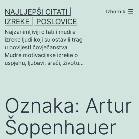
Preskoči
NAJLJEPŠI CITATI |
Izbornik
na
IZREKE | POSLOVICE
sadržaj
Najzanimljiviji citati i mudre
izreke ljudi koji su ostavili trag
u povijesti čovječanstva.
Mudre motivacijske izreke o
uspjehu, ljubavi, sreći, životu…
Oznaka:
Artur
Šopenhauer