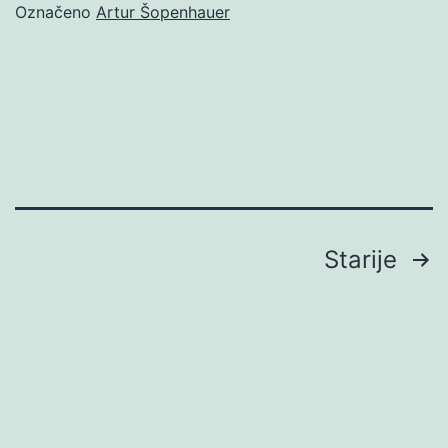
Označeno
Artur Šopenhauer
Brojevi
Starije
stranica
objava