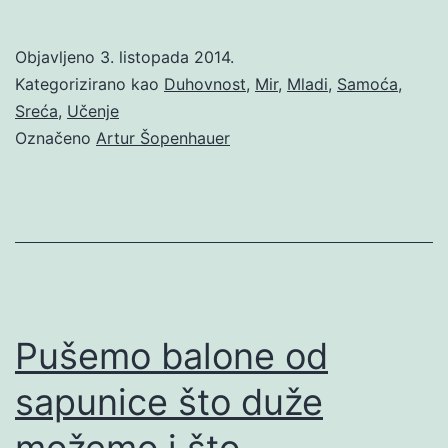
Objavljeno
3. listopada 2014.
Kategorizirano kao
Duhovnost
,
Mir
,
Mladi
,
Samoća
,
Sreća
,
Učenje
Označeno
Artur Šopenhauer
Pušemo balone od
sapunice što duže
možemo i što…