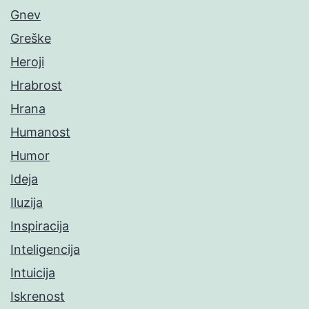
Gnev
Greške
Heroji
Hrabrost
Hrana
Humanost
Humor
Ideja
Iluzija
Inspiracija
Inteligencija
Intuicija
Iskrenost