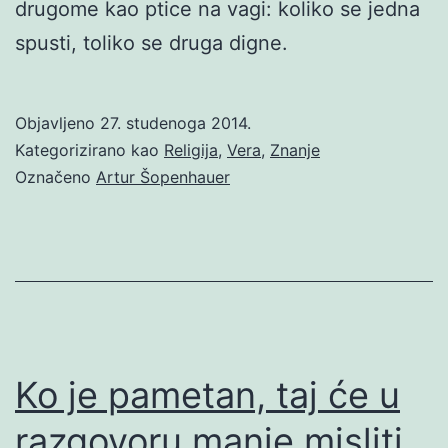
drugome kao ptice na vagi: koliko se jedna
spusti, toliko se druga digne.
Objavljeno
27. studenoga 2014.
Kategorizirano kao
Religija
,
Vera
,
Znanje
Označeno
Artur Šopenhauer
Ko je pametan, taj će u
razgovoru manje misliti