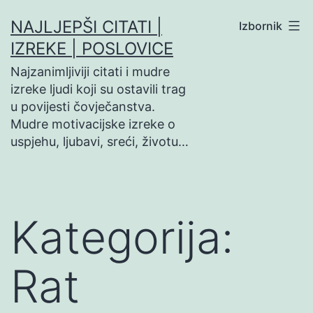
Preskoči
NAJLJEPŠI CITATI |
Izbornik
na
IZREKE | POSLOVICE
sadržaj
Najzanimljiviji citati i mudre
izreke ljudi koji su ostavili trag
u povijesti čovječanstva.
Mudre motivacijske izreke o
uspjehu, ljubavi, sreći, životu…
Kategorija:
Rat