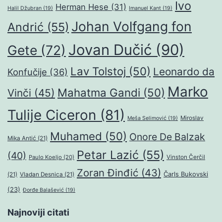
Ivo
Herman Hese
(31)
Halil Džubran
(19)
Imanuel Kant
(19)
Johan Volfgang fon
Andrić
(55)
Jovan Dučić
(90)
Gete
(72)
Lav Tolstoj
(50)
Leonardo da
Konfučije
(36)
Marko
Mahatma Gandi
(50)
Vinči
(45)
Tulije Ciceron
(81)
Miroslav
Meša Selimović
(19)
Muhamed
(50)
Onore De Balzak
Mika Antić
(21)
Petar Lazić
(55)
(40)
Paulo Koeljo
(20)
Vinston Čerčil
Zoran Đinđić
(43)
Čarls Bukovski
(21)
Vladan Desnica
(21)
(23)
Đorđe Balašević
(19)
Najnoviji citati