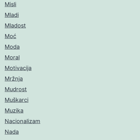
Misli
Mladi
Mladost
Moć
Moda
Moral
Motivacija
Mržnja
Mudrost
Muškarci
Muzika
Nacionalizam
Nada