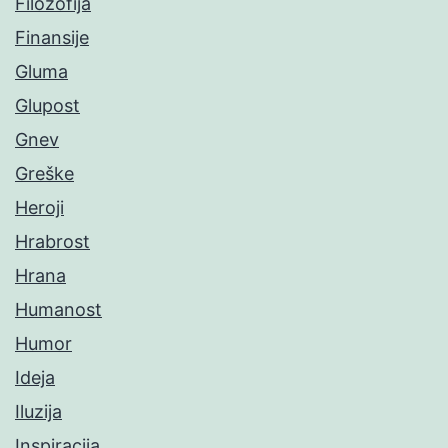
Filozofija
Finansije
Gluma
Glupost
Gnev
Greške
Heroji
Hrabrost
Hrana
Humanost
Humor
Ideja
Iluzija
Inspiracija