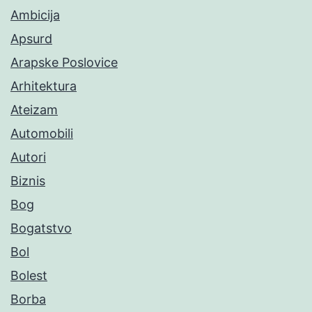
Ambicija
Apsurd
Arapske Poslovice
Arhitektura
Ateizam
Automobili
Autori
Biznis
Bog
Bogatstvo
Bol
Bolest
Borba