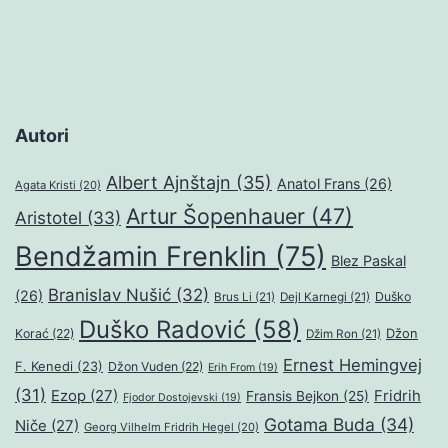
objava
Autori
Albert Ajnštajn
(35)
Anatol Frans
(26)
Agata Kristi
(20)
Artur Šopenhauer
(47)
Aristotel
(33)
Bendžamin Frenklin
(75)
Blez Paskal
Branislav Nušić
(32)
(26)
Duško
Brus Li
(21)
Dejl Karnegi
(21)
Duško Radović
(58)
Džon
Korać
(22)
Džim Ron
(21)
Ernest Hemingvej
F. Kenedi
(23)
Džon Vuden
(22)
Erih From
(19)
(31)
Ezop
(27)
Fridrih
Fransis Bejkon
(25)
Fjodor Dostojevski
(19)
Gotama Buda
(34)
Niče
(27)
Georg Vilhelm Fridrih Hegel
(20)