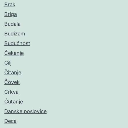
Brak
Briga
Budala
Budizam
Budućnost
Čekanje
Cilj
Čitanje
Čovek
Crkva
Ćutanje
Danske poslovice
Deca