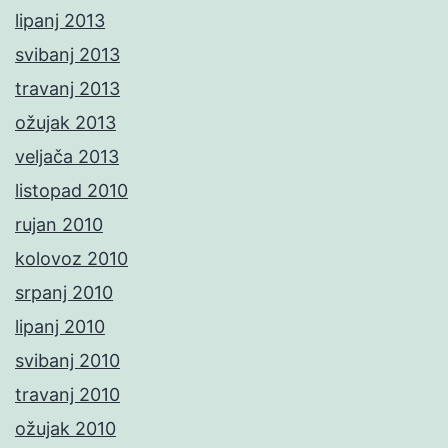
lipanj 2013
svibanj 2013
travanj 2013
ožujak 2013
veljača 2013
listopad 2010
rujan 2010
kolovoz 2010
srpanj 2010
lipanj 2010
svibanj 2010
travanj 2010
ožujak 2010