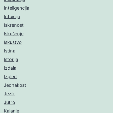
Inteligencija
Intuicija
Iskrenost
Iskušenje
Iskustvo
Istina
Istorija
Izdaja
Izgled
Jednakost
Jezik
Jutro
Kajanje