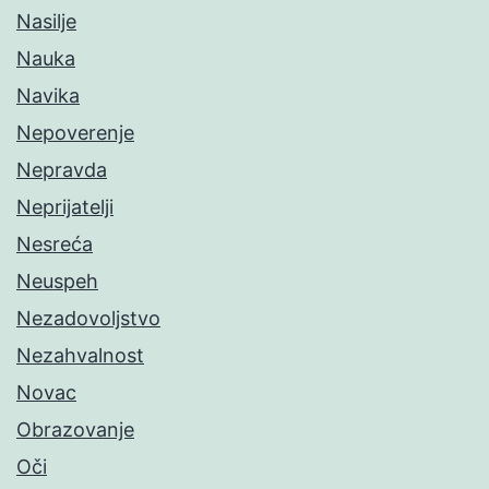
Nasilje
Nauka
Navika
Nepoverenje
Nepravda
Neprijatelji
Nesreća
Neuspeh
Nezadovoljstvo
Nezahvalnost
Novac
Obrazovanje
Oči