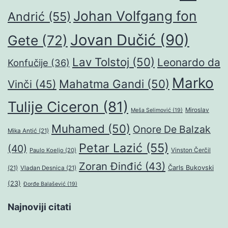
Johan Volfgang fon
Andrić
(55)
Jovan Dučić
(90)
Gete
(72)
Lav Tolstoj
(50)
Leonardo da
Konfučije
(36)
Marko
Mahatma Gandi
(50)
Vinči
(45)
Tulije Ciceron
(81)
Miroslav
Meša Selimović
(19)
Muhamed
(50)
Onore De Balzak
Mika Antić
(21)
Petar Lazić
(55)
(40)
Paulo Koeljo
(20)
Vinston Čerčil
Zoran Đinđić
(43)
Čarls Bukovski
(21)
Vladan Desnica
(21)
(23)
Đorđe Balašević
(19)
Najnoviji citati