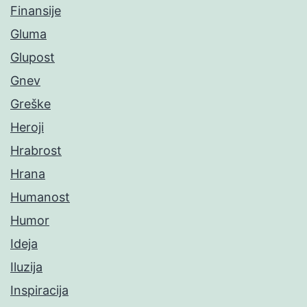
Finansije
Gluma
Glupost
Gnev
Greške
Heroji
Hrabrost
Hrana
Humanost
Humor
Ideja
Iluzija
Inspiracija