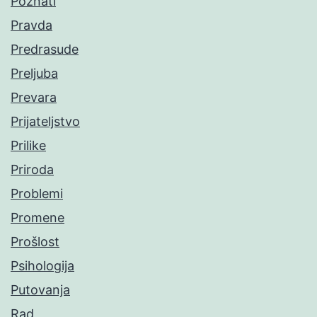
Poznati
Pravda
Predrasude
Preljuba
Prevara
Prijateljstvo
Prilike
Priroda
Problemi
Promene
Prošlost
Psihologija
Putovanja
Rad