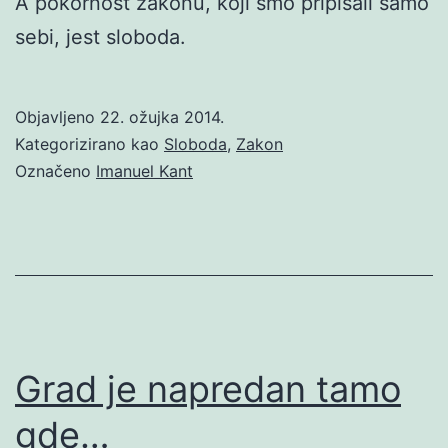
A pokornost zakonu, koji smo pripisali samo
sebi, jest sloboda.
Objavljeno
22. ožujka 2014.
Kategorizirano kao
Sloboda
,
Zakon
Označeno
Imanuel Kant
Grad je napredan tamo
gde…