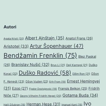
Autori
Albert Ajnštajn
(35)
Anatol Frans
(26)
Agata Kristi
(20)
Artur Šopenhauer
(47)
Aristotel
(33)
Bendžamin Frenklin
(75)
Blez Paskal
Branislav Nušić
(32)
(26)
Duško
Brus Li
(21)
Dejl Karnegi
(21)
Duško Radović
(58)
Džon
Korać
(22)
Džim Ron
(21)
Ernest Hemingvej
F. Kenedi
(23)
Džon Vuden
(22)
Erih From
(19)
(31)
Ezop
(27)
Fridrih
Fransis Bejkon
(25)
Fjodor Dostojevski
(19)
Gotama Buda
(34)
Niče
(27)
Georg Vilhelm Fridrih Hegel
(20)
Ivo
Herman Hese
(31)
Halil Džubran
(19)
Imanuel Kant
(19)