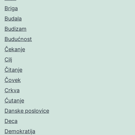
Briga
Budala
Budizam
Budućnost
Čekanje
Cilj
Čitanje
Čovek
Crkva
Ćutanje
Danske poslovice
Deca
Demokratija