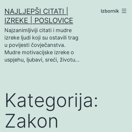
Preskoči
NAJLJEPŠI CITATI |
Izbornik
na
IZREKE | POSLOVICE
sadržaj
Najzanimljiviji citati i mudre
izreke ljudi koji su ostavili trag
u povijesti čovječanstva.
Mudre motivacijske izreke o
uspjehu, ljubavi, sreći, životu…
Kategorija:
Zakon