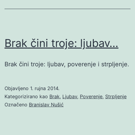
Brak čini troje: ljubav…
Brak čini troje: ljubav, poverenje i strpljenje.
Objavljeno
1. rujna 2014.
Kategorizirano kao
Brak
,
Ljubav
,
Poverenje
,
Strpljenje
Označeno
Branislav Nušić