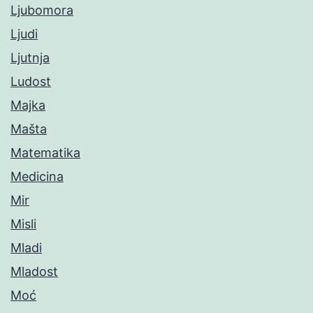
Ljubomora
Ljudi
Ljutnja
Ludost
Majka
Mašta
Matematika
Medicina
Mir
Misli
Mladi
Mladost
Moć