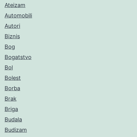
Ateizam
Automobili
Autori
Biznis
Bog
Bogatstvo
Bol
Bolest
Borba
Brak
Briga
Budala
Budizam