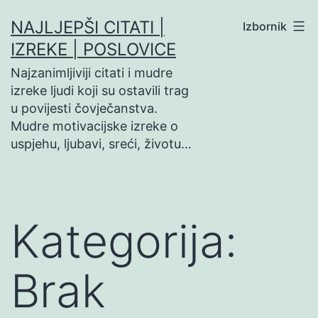
Preskoči
NAJLJEPŠI CITATI |
Izbornik
na
IZREKE | POSLOVICE
sadržaj
Najzanimljiviji citati i mudre
izreke ljudi koji su ostavili trag
u povijesti čovječanstva.
Mudre motivacijske izreke o
uspjehu, ljubavi, sreći, životu…
Kategorija:
Brak