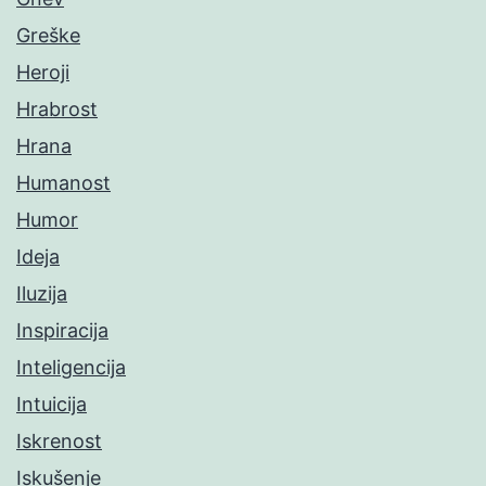
Greške
Heroji
Hrabrost
Hrana
Humanost
Humor
Ideja
Iluzija
Inspiracija
Inteligencija
Intuicija
Iskrenost
Iskušenje