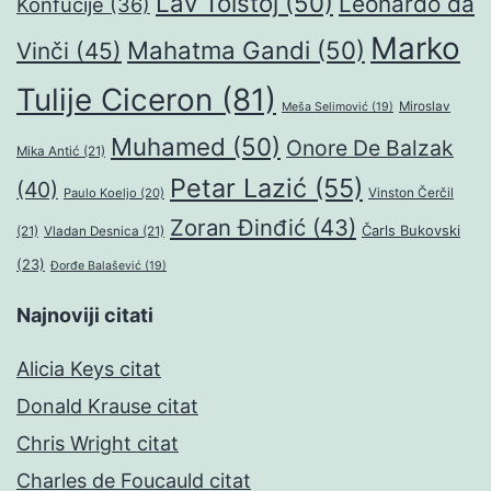
Lav Tolstoj
(50)
Leonardo da
Konfučije
(36)
Marko
Mahatma Gandi
(50)
Vinči
(45)
Tulije Ciceron
(81)
Miroslav
Meša Selimović
(19)
Muhamed
(50)
Onore De Balzak
Mika Antić
(21)
Petar Lazić
(55)
(40)
Paulo Koeljo
(20)
Vinston Čerčil
Zoran Đinđić
(43)
Čarls Bukovski
(21)
Vladan Desnica
(21)
(23)
Đorđe Balašević
(19)
Najnoviji citati
Alicia Keys citat
Donald Krause citat
Chris Wright citat
Charles de Foucauld citat