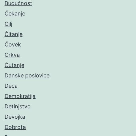
Budućnost
Čekanje
Cilj
Čitanje
Čovek
Crkva
Ćutanje
Danske poslovice
Deca
Demokratija
Detinjstvo
Devojka
Dobrota