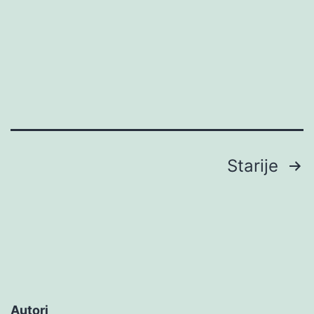
Brojevi
Starije
stranica
objava
Autori