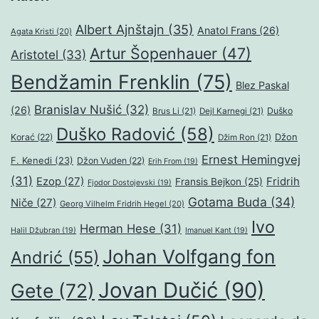
Albert Ajnštajn
(35)
Anatol Frans
(26)
Agata Kristi
(20)
Artur Šopenhauer
(47)
Aristotel
(33)
Bendžamin Frenklin
(75)
Blez Paskal
Branislav Nušić
(32)
(26)
Duško
Brus Li
(21)
Dejl Karnegi
(21)
Duško Radović
(58)
Džon
Korać
(22)
Džim Ron
(21)
Ernest Hemingvej
F. Kenedi
(23)
Džon Vuden
(22)
Erih From
(19)
(31)
Ezop
(27)
Fridrih
Fransis Bejkon
(25)
Fjodor Dostojevski
(19)
Gotama Buda
(34)
Niče
(27)
Georg Vilhelm Fridrih Hegel
(20)
Ivo
Herman Hese
(31)
Halil Džubran
(19)
Imanuel Kant
(19)
Johan Volfgang fon
Andrić
(55)
Jovan Dučić
(90)
Gete
(72)