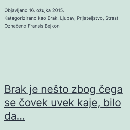
Objavljeno
16. ožujka 2015.
Kategorizirano kao
Brak
,
Ljubav
,
Prijateljstvo
,
Strast
Označeno
Fransis Bejkon
Brak je nešto zbog čega
se čovek uvek kaje, bilo
da…