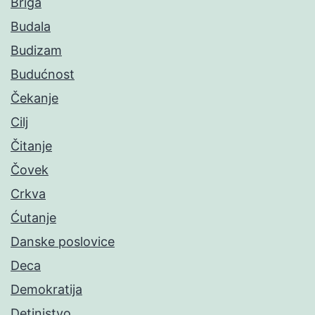
Briga
Budala
Budizam
Budućnost
Čekanje
Cilj
Čitanje
Čovek
Crkva
Ćutanje
Danske poslovice
Deca
Demokratija
Detinjstvo