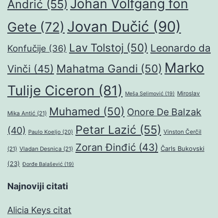
Johan Volfgang fon
Andrić
(55)
Jovan Dučić
(90)
Gete
(72)
Lav Tolstoj
(50)
Leonardo da
Konfučije
(36)
Marko
Mahatma Gandi
(50)
Vinči
(45)
Tulije Ciceron
(81)
Miroslav
Meša Selimović
(19)
Muhamed
(50)
Onore De Balzak
Mika Antić
(21)
Petar Lazić
(55)
(40)
Paulo Koeljo
(20)
Vinston Čerčil
Zoran Đinđić
(43)
Čarls Bukovski
(21)
Vladan Desnica
(21)
(23)
Đorđe Balašević
(19)
Najnoviji citati
Alicia Keys citat