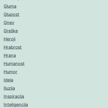
Gluma
Glupost
Gnev
Greške
Heroji
Hrabrost
Hrana
Humanost
Humor
Ideja
Iluzija
Inspiracija
Inteligencija