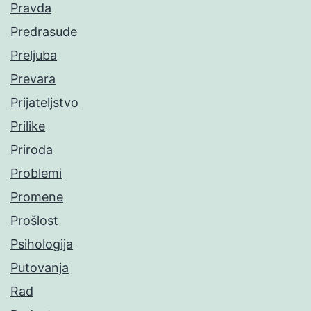
Pravda
Predrasude
Preljuba
Prevara
Prijateljstvo
Prilike
Priroda
Problemi
Promene
Prošlost
Psihologija
Putovanja
Rad