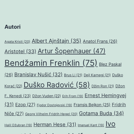
Autori
Albert Ajnštajn
(35)
Anatol Frans
(26)
Agata Kristi
(20)
Artur Šopenhauer
(47)
Aristotel
(33)
Bendžamin Frenklin
(75)
Blez Paskal
Branislav Nušić
(32)
(26)
Duško
Brus Li
(21)
Dejl Karnegi
(21)
Duško Radović
(58)
Džon
Korać
(22)
Džim Ron
(21)
Ernest Hemingvej
F. Kenedi
(23)
Džon Vuden
(22)
Erih From
(19)
(31)
Ezop
(27)
Fridrih
Fransis Bejkon
(25)
Fjodor Dostojevski
(19)
Gotama Buda
(34)
Niče
(27)
Georg Vilhelm Fridrih Hegel
(20)
Ivo
Herman Hese
(31)
Halil Džubran
(19)
Imanuel Kant
(19)