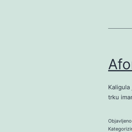
Afo
Kaligula 
trku ima
Objavljen
Kategoriz