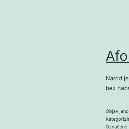
Afo
Narod je
bez haba
Objavljen
Kategoriz
Označeno