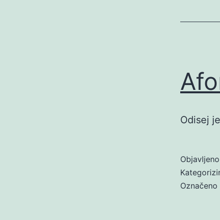
Afo
Odisej j
Objavljen
Kategoriz
Označeno