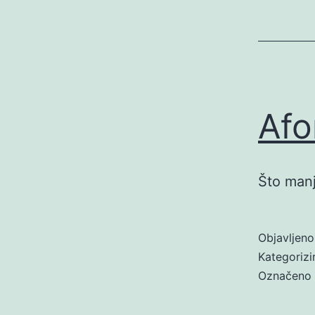
Afo
Što manj
Objavljen
Kategoriz
Označeno