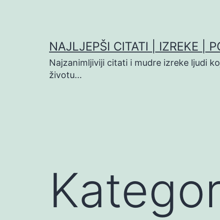
Preskoči
na
sadržaj
NAJLJEPŠI CITATI | IZREKE | 
Najzanimljiviji citati i mudre izreke ljudi 
životu…
Kategor