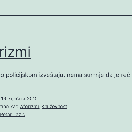
rizmi
o policijskom izveštaju, nema sumnje da je reč 
o
19. siječnja 2015.
irano kao
Aforizmi
,
Književnost
Petar Lazić