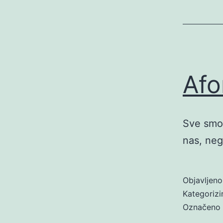
Afo
Sve smo 
nas, nego
Objavljen
Kategoriz
Označeno