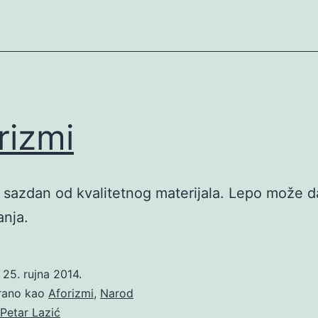
rizmi
 sazdan od kvalitetnog materijala. Lepo može d
nja.
o
25. rujna 2014.
irano kao
Aforizmi
,
Narod
Petar Lazić