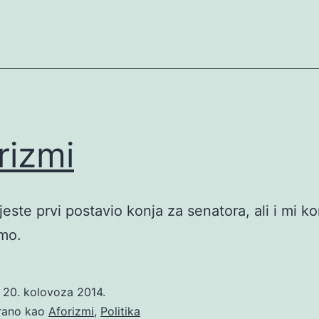
rizmi
jeste prvi postavio konja za senatora, ali i mi k
mo.
o
20. kolovoza 2014.
irano kao
Aforizmi
,
Politika