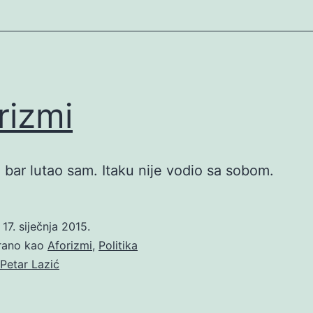
rizmi
e bar lutao sam. Itaku nije vodio sa sobom.
o
17. siječnja 2015.
irano kao
Aforizmi
,
Politika
Petar Lazić