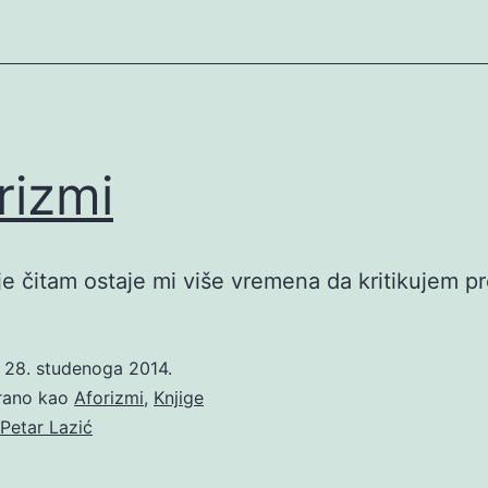
rizmi
e čitam ostaje mi više vremena da kritikujem pr
o
28. studenoga 2014.
irano kao
Aforizmi
,
Knjige
Petar Lazić