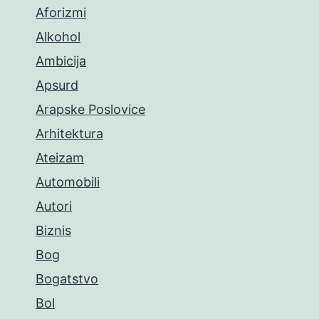
Aforizmi
Alkohol
Ambicija
Apsurd
Arapske Poslovice
Arhitektura
Ateizam
Automobili
Autori
Biznis
Bog
Bogatstvo
Bol