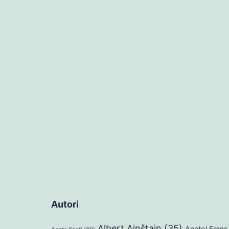
Autori
Albert Ajnštajn
(35)
Anatol Frans