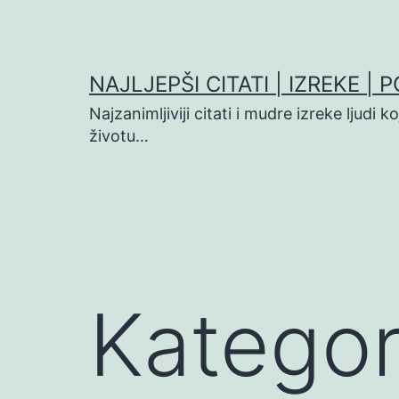
Preskoči
na
sadržaj
NAJLJEPŠI CITATI | IZREKE | 
Najzanimljiviji citati i mudre izreke ljudi 
životu…
Kategor