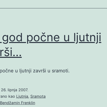
 god počne u ljutnji
rši…
počne u ljutnji završi u sramoti.
o
26. lipnja 2007.
irano kao
Ljutnja
,
Sramota
Bendžamin Frenklin