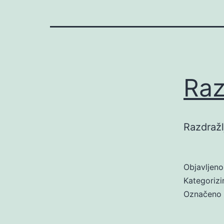
Raz
Razdražl
Objavljen
Kategoriz
Označeno