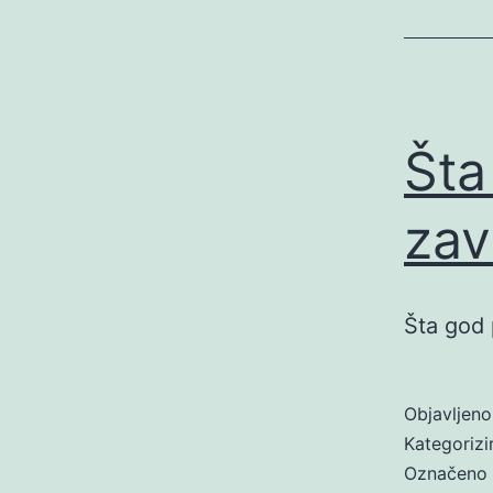
Šta
zav
Šta god 
Objavljen
Kategoriz
Označeno