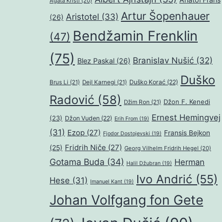
Agata Kristi
(20)
Artur Šopenhauer
Aristotel
(33)
(26)
Bendžamin Frenklin
(47)
(75)
Branislav Nušić
(32)
Blez Paskal
(26)
Duško
Duško Korać
(22)
Brus Li
(21)
Dejl Karnegi
(21)
Radović
(58)
Džon F. Kenedi
Džim Ron
(21)
Ernest Hemingvej
(23)
Džon Vuden
(22)
Erih From
(19)
(31)
Ezop
(27)
Fransis Bejkon
Fjodor Dostojevski
(19)
Fridrih Niče
(27)
(25)
Georg Vilhelm Fridrih Hegel
(20)
Gotama Buda
(34)
Herman
Halil Džubran
(19)
Ivo Andrić
(55)
Hese
(31)
Imanuel Kant
(19)
Johan Volfgang fon Gete