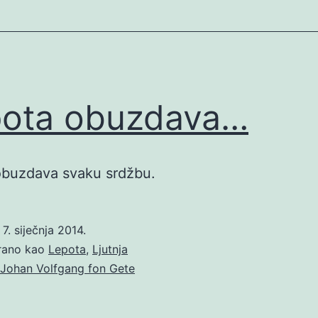
ota obuzdava…
obuzdava svaku srdžbu.
o
7. siječnja 2014.
irano kao
Lepota
,
Ljutnja
Johan Volfgang fon Gete