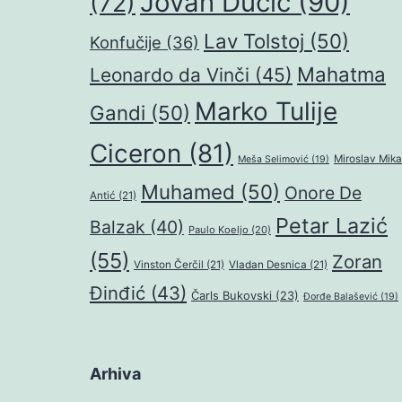
Jovan Dučić
(90)
(72)
Lav Tolstoj
(50)
Konfučije
(36)
Mahatma
Leonardo da Vinči
(45)
Marko Tulije
Gandi
(50)
Ciceron
(81)
Miroslav Mika
Meša Selimović
(19)
Muhamed
(50)
Onore De
Antić
(21)
Petar Lazić
Balzak
(40)
Paulo Koeljo
(20)
(55)
Zoran
Vinston Čerčil
(21)
Vladan Desnica
(21)
Đinđić
(43)
Čarls Bukovski
(23)
Đorđe Balašević
(19)
Arhiva