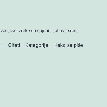
ivacijske izreke o uspjehu, ljubavi, sreći,
i
Citati – Kategorije
Kako se piše
a