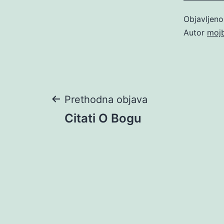
Objavljen
Autor
moj
Navigacija
Prethodna objava
Citati O Bogu
objava