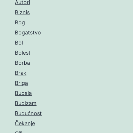
Autori
Biznis
Bog
Bogatstvo
Bol
Bolest
Borba
Brak
Briga
Budala
Budizam
Budućnost
Čekanje