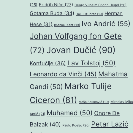
Fridrih Niče
(27)
(25)
Georg Vilhelm Fridrih Hegel
(20)
Gotama Buda
(34)
Herman
Halil Džubran
(19)
Ivo Andrić
(55)
Hese
(31)
Imanuel Kant
(19)
Johan Volfgang fon Gete
Jovan Dučić
(90)
(72)
Lav Tolstoj
(50)
Konfučije
(36)
Mahatma
Leonardo da Vinči
(45)
Marko Tulije
Gandi
(50)
Ciceron
(81)
Miroslav Mika
Meša Selimović
(19)
Muhamed
(50)
Onore De
Antić
(21)
Petar Lazić
Balzak
(40)
Paulo Koeljo
(20)