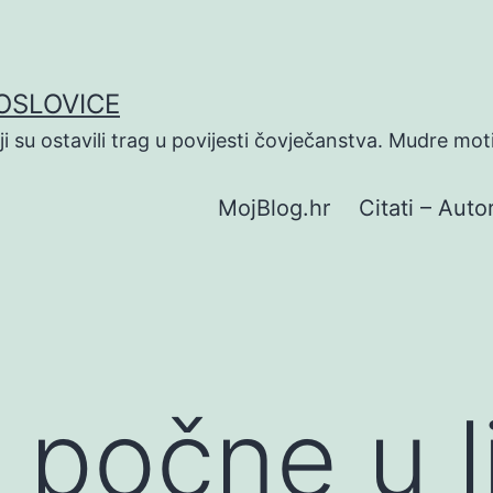
POSLOVICE
koji su ostavili trag u povijesti čovječanstva. Mudre mot
MojBlog.hr
Citati – Autor
počne u lj