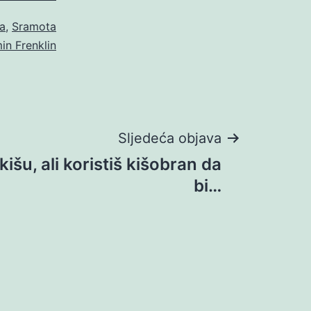
ja
,
Sramota
n Frenklin
Sljedeća objava
kišu, ali koristiš kišobran da
bi…