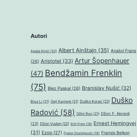
Autori
Albert Ajnštajn
(35)
Anatol Frans
Agata Kristi
(20)
Artur Šopenhauer
Aristotel
(33)
(26)
Bendžamin Frenklin
(47)
(75)
Branislav Nušić
(32)
Blez Paskal
(26)
Duško
Duško Korać
(22)
Brus Li
(21)
Dejl Karnegi
(21)
Radović
(58)
Džon F. Kenedi
Džim Ron
(21)
Ernest Hemingvej
(23)
Džon Vuden
(22)
Erih From
(19)
(31)
Ezop
(27)
Fransis Bejkon
Fjodor Dostojevski
(19)