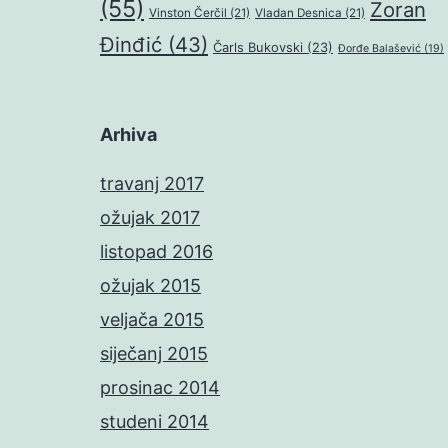
(55)
Zoran
Vinston Čerčil
(21)
Vladan Desnica
(21)
Đinđić
(43)
Čarls Bukovski
(23)
Đorđe Balašević
(19)
Arhiva
travanj 2017
ožujak 2017
listopad 2016
ožujak 2015
veljača 2015
siječanj 2015
prosinac 2014
studeni 2014