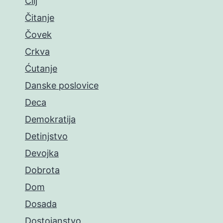
Cilj
Čitanje
Čovek
Crkva
Ćutanje
Danske poslovice
Deca
Demokratija
Detinjstvo
Devojka
Dobrota
Dom
Dosada
Dostojanstvo