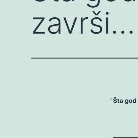
završi…
Šta god 