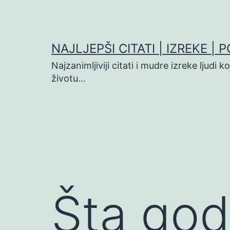
Preskoči
na
sadržaj
NAJLJEPŠI CITATI | IZREKE | 
Najzanimljiviji citati i mudre izreke ljudi 
životu…
Šta god 