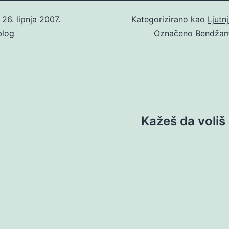
o
26. lipnja 2007.
Kategorizirano kao
Ljutn
blog
Označeno
Bendžami
Kažeš da voliš 