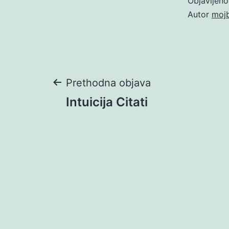
Objavljen
Autor
moj
Navigacija
Prethodna objava
Intuicija Citati
objava