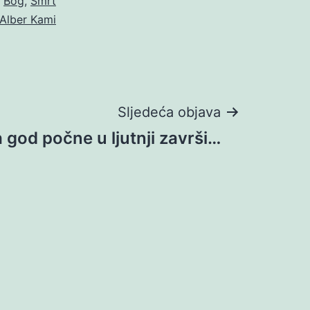
o
Bog
,
Smrt
Alber Kami
Sljedeća objava
 god počne u ljutnji završi…