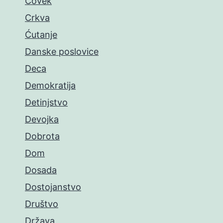
Čovek
Crkva
Ćutanje
Danske poslovice
Deca
Demokratija
Detinjstvo
Devojka
Dobrota
Dom
Dosada
Dostojanstvo
Društvo
Država