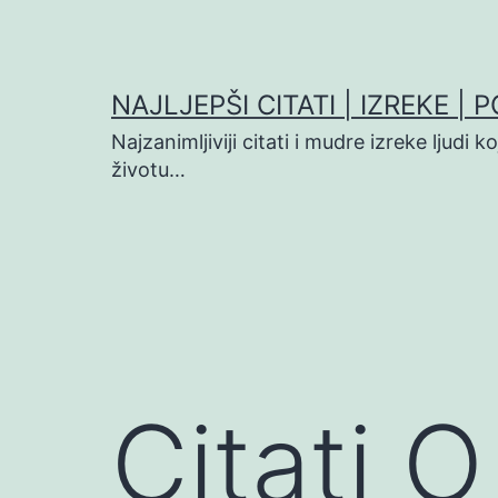
Preskoči
na
sadržaj
NAJLJEPŠI CITATI | IZREKE | 
Najzanimljiviji citati i mudre izreke ljudi 
životu…
Citati 