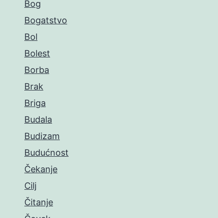
Bog
Bogatstvo
Bol
Bolest
Borba
Brak
Briga
Budala
Budizam
Budućnost
Čekanje
Cilj
Čitanje