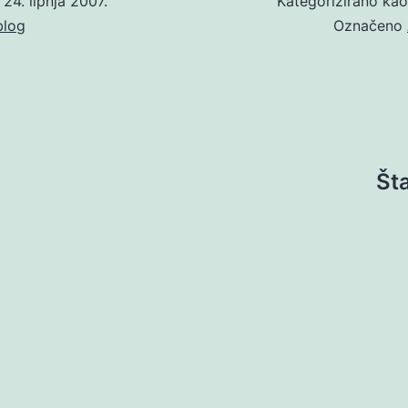
o
24. lipnja 2007.
Kategorizirano ka
blog
Označeno
Šta