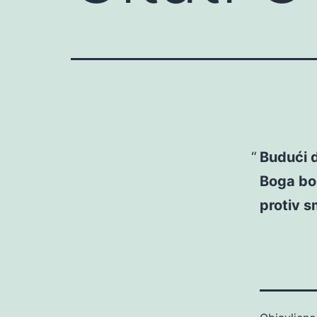
Budući d
Boga bol
protiv s