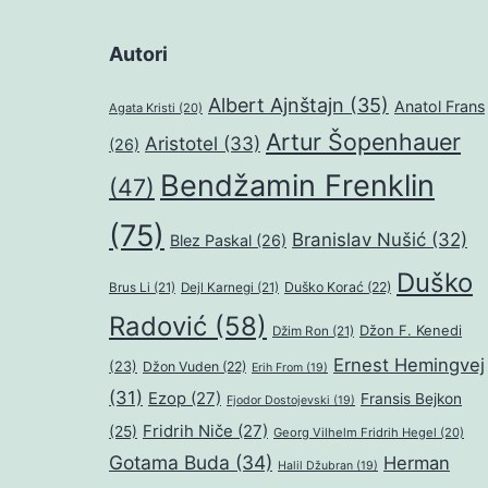
Autori
Albert Ajnštajn
(35)
Anatol Frans
Agata Kristi
(20)
Artur Šopenhauer
Aristotel
(33)
(26)
Bendžamin Frenklin
(47)
(75)
Branislav Nušić
(32)
Blez Paskal
(26)
Duško
Duško Korać
(22)
Brus Li
(21)
Dejl Karnegi
(21)
Radović
(58)
Džon F. Kenedi
Džim Ron
(21)
Ernest Hemingvej
(23)
Džon Vuden
(22)
Erih From
(19)
(31)
Ezop
(27)
Fransis Bejkon
Fjodor Dostojevski
(19)
Fridrih Niče
(27)
(25)
Georg Vilhelm Fridrih Hegel
(20)
Gotama Buda
(34)
Herman
Halil Džubran
(19)