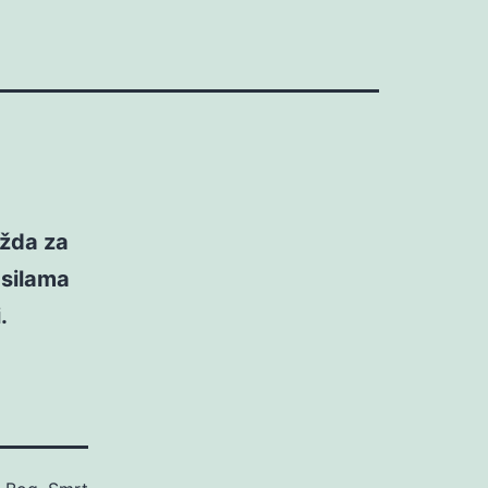
ožda za
 silama
.