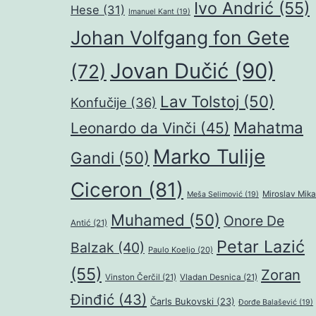
Ivo Andrić
(55)
Hese
(31)
Imanuel Kant
(19)
Johan Volfgang fon Gete
Jovan Dučić
(90)
(72)
Lav Tolstoj
(50)
Konfučije
(36)
Mahatma
Leonardo da Vinči
(45)
Marko Tulije
Gandi
(50)
Ciceron
(81)
Miroslav Mika
Meša Selimović
(19)
Muhamed
(50)
Onore De
Antić
(21)
Petar Lazić
Balzak
(40)
Paulo Koeljo
(20)
(55)
Zoran
Vinston Čerčil
(21)
Vladan Desnica
(21)
Đinđić
(43)
Čarls Bukovski
(23)
Đorđe Balašević
(19)