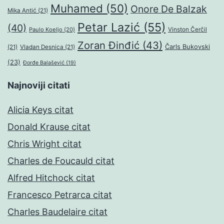
Muhamed
(50)
Onore De Balzak
Mika Antić
(21)
Petar Lazić
(55)
(40)
Paulo Koeljo
(20)
Vinston Čerčil
Zoran Đinđić
(43)
Čarls Bukovski
(21)
Vladan Desnica
(21)
(23)
Đorđe Balašević
(19)
Najnoviji citati
Alicia Keys citat
Donald Krause citat
Chris Wright citat
Charles de Foucauld citat
Alfred Hitchock citat
Francesco Petrarca citat
Charles Baudelaire citat