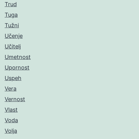
Trud
Tuga
Tužni
Učenje
Učitelj
Umetnost
Upornost
Uspeh
Vera
Vernost
Vlast
Voda
Volja