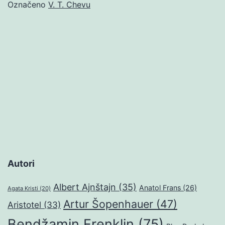
Označeno
V. T. Chevu
Autori
Albert Ajnštajn
(35)
Anatol Frans
(26)
Agata Kristi
(20)
Artur Šopenhauer
(47)
Aristotel
(33)
Bendžamin Frenklin
(75)