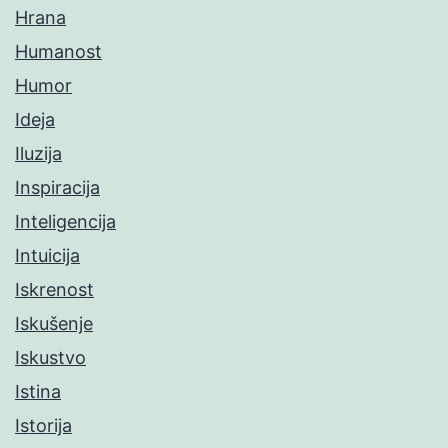
Hrana
Humanost
Humor
Ideja
Iluzija
Inspiracija
Inteligencija
Intuicija
Iskrenost
Iskušenje
Iskustvo
Istina
Istorija