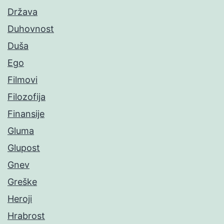
Država
Duhovnost
Duša
Ego
Filmovi
Filozofija
Finansije
Gluma
Glupost
Gnev
Greške
Heroji
Hrabrost