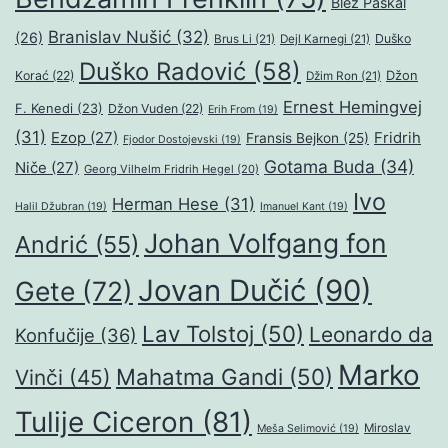
Blez Paskal
Branislav Nušić
(32)
(26)
Duško
Brus Li
(21)
Dejl Karnegi
(21)
Duško Radović
(58)
Džon
Korać
(22)
Džim Ron
(21)
Ernest Hemingvej
F. Kenedi
(23)
Džon Vuden
(22)
Erih From
(19)
(31)
Ezop
(27)
Fridrih
Fransis Bejkon
(25)
Fjodor Dostojevski
(19)
Gotama Buda
(34)
Niče
(27)
Georg Vilhelm Fridrih Hegel
(20)
Ivo
Herman Hese
(31)
Halil Džubran
(19)
Imanuel Kant
(19)
Johan Volfgang fon
Andrić
(55)
Jovan Dučić
(90)
Gete
(72)
Lav Tolstoj
(50)
Leonardo da
Konfučije
(36)
Marko
Mahatma Gandi
(50)
Vinči
(45)
Tulije Ciceron
(81)
Miroslav
Meša Selimović
(19)