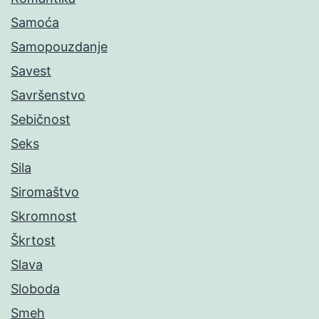
Samoća
Samopouzdanje
Savest
Savršenstvo
Sebičnost
Seks
Sila
Siromaštvo
Skromnost
Škrtost
Slava
Sloboda
Smeh