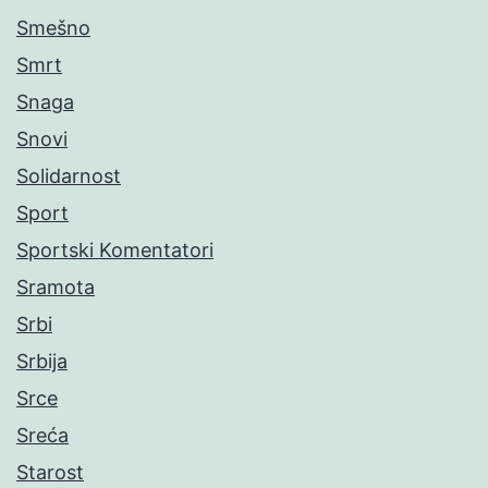
Smešno
Smrt
Snaga
Snovi
Solidarnost
Sport
Sportski Komentatori
Sramota
Srbi
Srbija
Srce
Sreća
Starost