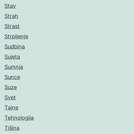
Stav
Strah
Strast
Strpljenje
Sudbina
Sujeta
Sumnja
Sunce
Suze
Svet
Tajne
Tehnologija
Tišina