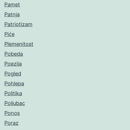
Pamet
Patnja
Patriotizam
Piće
Plemenitost
Pobeda
Poezija
Pogled
Pohlepa
Politika
Poljubac
Ponos
Poraz