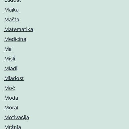
Majka
Mašta
Matematika
Medicina
Mir
Misli
Mladi
Mladost
Moć
Moda
Moral
Motivacija
Mržnja