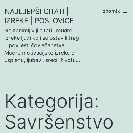
Preskoči
NAJLJEPŠI CITATI |
Izbornik
na
IZREKE | POSLOVICE
sadržaj
Najzanimljiviji citati i mudre
izreke ljudi koji su ostavili trag
u povijesti čovječanstva.
Mudre motivacijske izreke o
uspjehu, ljubavi, sreći, životu…
Kategorija:
Savršenstvo