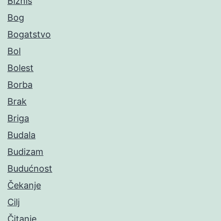
Biznis
Bog
Bogatstvo
Bol
Bolest
Borba
Brak
Briga
Budala
Budizam
Budućnost
Čekanje
Cilj
Čitanje