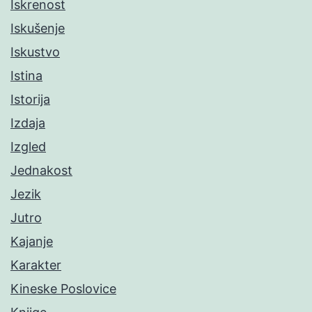
Iskrenost
Iskušenje
Iskustvo
Istina
Istorija
Izdaja
Izgled
Jednakost
Jezik
Jutro
Kajanje
Karakter
Kineske Poslovice