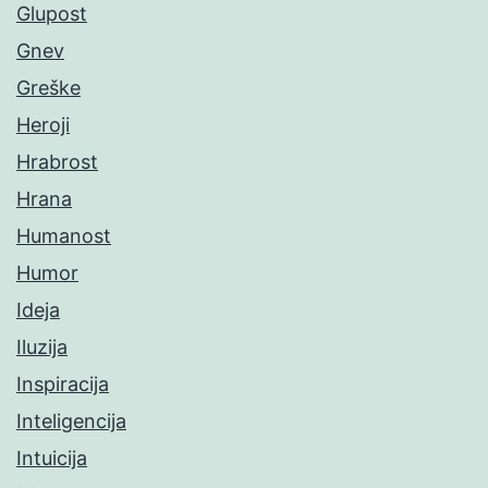
Glupost
Gnev
Greške
Heroji
Hrabrost
Hrana
Humanost
Humor
Ideja
Iluzija
Inspiracija
Inteligencija
Intuicija