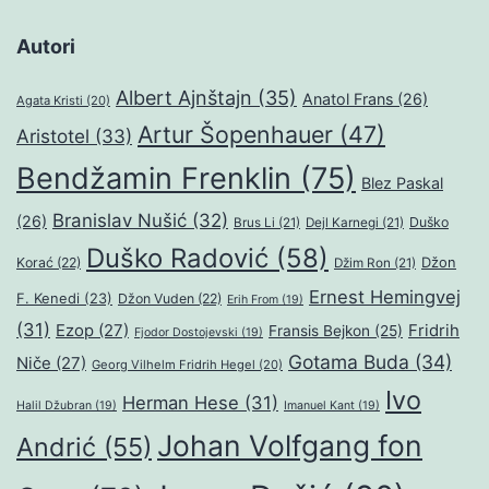
Autori
Albert Ajnštajn
(35)
Anatol Frans
(26)
Agata Kristi
(20)
Artur Šopenhauer
(47)
Aristotel
(33)
Bendžamin Frenklin
(75)
Blez Paskal
Branislav Nušić
(32)
(26)
Duško
Brus Li
(21)
Dejl Karnegi
(21)
Duško Radović
(58)
Džon
Korać
(22)
Džim Ron
(21)
Ernest Hemingvej
F. Kenedi
(23)
Džon Vuden
(22)
Erih From
(19)
(31)
Ezop
(27)
Fridrih
Fransis Bejkon
(25)
Fjodor Dostojevski
(19)
Gotama Buda
(34)
Niče
(27)
Georg Vilhelm Fridrih Hegel
(20)
Ivo
Herman Hese
(31)
Halil Džubran
(19)
Imanuel Kant
(19)
Johan Volfgang fon
Andrić
(55)