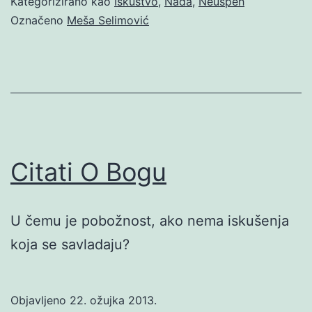
Kategorizirano kao
Iskustvo
,
Nada
,
Neuspeh
Označeno
Meša Selimović
Citati O Bogu
U čemu je pobožnost, ako nema iskušenja
koja se savladaju?
Objavljeno
22. ožujka 2013.