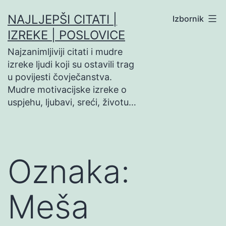
Preskoči
NAJLJEPŠI CITATI |
Izbornik
na
IZREKE | POSLOVICE
sadržaj
Najzanimljiviji citati i mudre
izreke ljudi koji su ostavili trag
u povijesti čovječanstva.
Mudre motivacijske izreke o
uspjehu, ljubavi, sreći, životu…
Oznaka:
Meša