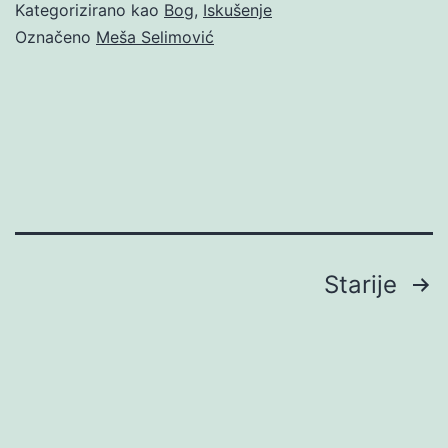
Kategorizirano kao
Bog
,
Iskušenje
Označeno
Meša Selimović
Brojevi
Starije
stranica
objava