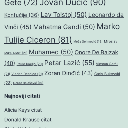
Jovan Dučić
(90)
Gete
(72)
Lav Tolstoj
(50)
Leonardo da
Konfučije
(36)
Marko
Mahatma Gandi
(50)
Vinči
(45)
Tulije Ciceron
(81)
Miroslav
Meša Selimović
(19)
Muhamed
(50)
Onore De Balzak
Mika Antić
(21)
Petar Lazić
(55)
(40)
Paulo Koeljo
(20)
Vinston Čerčil
Zoran Đinđić
(43)
Čarls Bukovski
(21)
Vladan Desnica
(21)
(23)
Đorđe Balašević
(19)
Najnoviji citati
Alicia Keys citat
Donald Krause citat