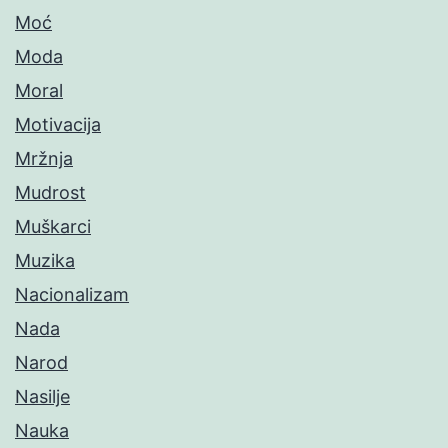
Moć
Moda
Moral
Motivacija
Mržnja
Mudrost
Muškarci
Muzika
Nacionalizam
Nada
Narod
Nasilje
Nauka