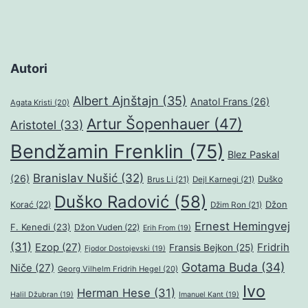
Autori
Albert Ajnštajn
(35)
Anatol Frans
(26)
Agata Kristi
(20)
Artur Šopenhauer
(47)
Aristotel
(33)
Bendžamin Frenklin
(75)
Blez Paskal
Branislav Nušić
(32)
(26)
Duško
Brus Li
(21)
Dejl Karnegi
(21)
Duško Radović
(58)
Džon
Korać
(22)
Džim Ron
(21)
Ernest Hemingvej
F. Kenedi
(23)
Džon Vuden
(22)
Erih From
(19)
(31)
Ezop
(27)
Fridrih
Fransis Bejkon
(25)
Fjodor Dostojevski
(19)
Gotama Buda
(34)
Niče
(27)
Georg Vilhelm Fridrih Hegel
(20)
Ivo
Herman Hese
(31)
Halil Džubran
(19)
Imanuel Kant
(19)