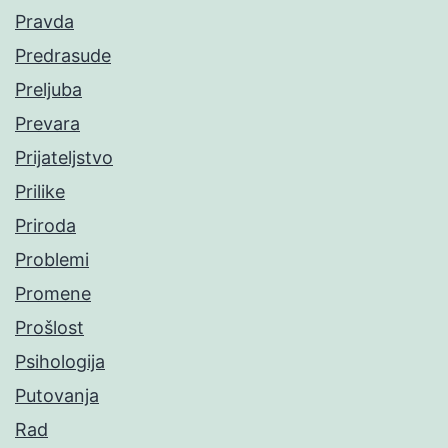
Pravda
Predrasude
Preljuba
Prevara
Prijateljstvo
Prilike
Priroda
Problemi
Promene
Prošlost
Psihologija
Putovanja
Rad