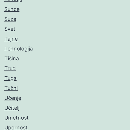
Sunce
Suze
Svet
Tajne
Tehnologija
Tišina
Trud
Tuga
Tužni
Učenje
Učitelj
Umetnost
Upornost