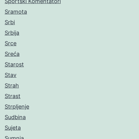
Sportski Komentatori
Sramota
Srbi
Srbija
Srce
Sreća
Starost
Stav
Strah
Strast
Strpljenje
Sudbina
Sujeta
Sumnja