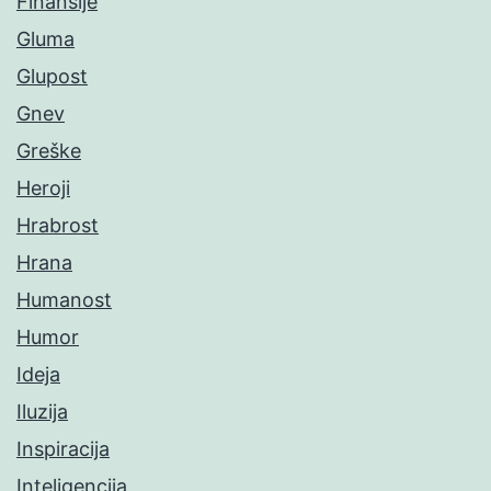
Finansije
Gluma
Glupost
Gnev
Greške
Heroji
Hrabrost
Hrana
Humanost
Humor
Ideja
Iluzija
Inspiracija
Inteligencija