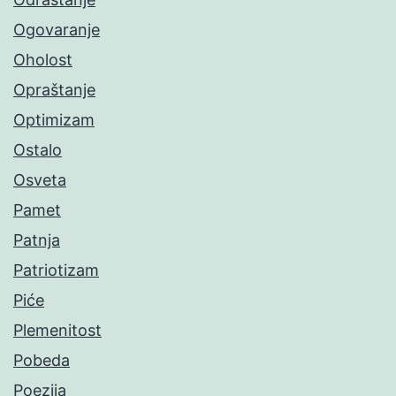
Ogovaranje
Oholost
Opraštanje
Optimizam
Ostalo
Osveta
Pamet
Patnja
Patriotizam
Piće
Plemenitost
Pobeda
Poezija