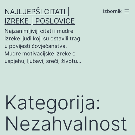
Preskoči
NAJLJEPŠI CITATI |
Izbornik
na
IZREKE | POSLOVICE
sadržaj
Najzanimljiviji citati i mudre
izreke ljudi koji su ostavili trag
u povijesti čovječanstva.
Mudre motivacijske izreke o
uspjehu, ljubavi, sreći, životu…
Kategorija:
Nezahvalnost