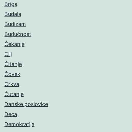
Briga
Budala
Budizam
Budućnost
Čekanje
Cilj
Čitanje
Čovek
Crkva
Ćutanje
Danske poslovice
Deca
Demokratija