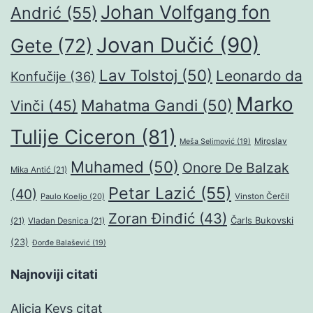
Johan Volfgang fon
Andrić
(55)
Jovan Dučić
(90)
Gete
(72)
Lav Tolstoj
(50)
Leonardo da
Konfučije
(36)
Marko
Mahatma Gandi
(50)
Vinči
(45)
Tulije Ciceron
(81)
Miroslav
Meša Selimović
(19)
Muhamed
(50)
Onore De Balzak
Mika Antić
(21)
Petar Lazić
(55)
(40)
Paulo Koeljo
(20)
Vinston Čerčil
Zoran Đinđić
(43)
Čarls Bukovski
(21)
Vladan Desnica
(21)
(23)
Đorđe Balašević
(19)
Najnoviji citati
Alicia Keys citat