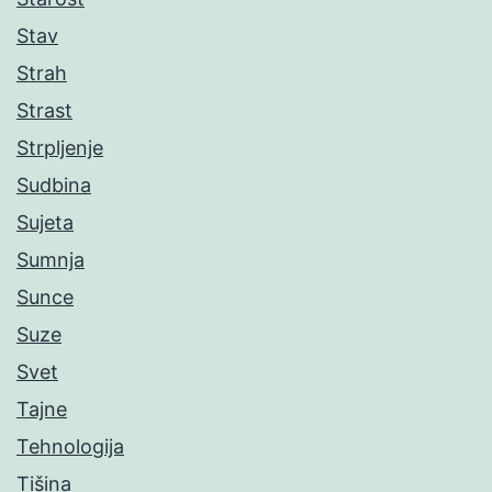
Stav
Strah
Strast
Strpljenje
Sudbina
Sujeta
Sumnja
Sunce
Suze
Svet
Tajne
Tehnologija
Tišina