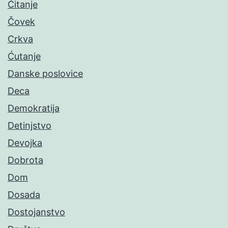
Čitanje
Čovek
Crkva
Ćutanje
Danske poslovice
Deca
Demokratija
Detinjstvo
Devojka
Dobrota
Dom
Dosada
Dostojanstvo