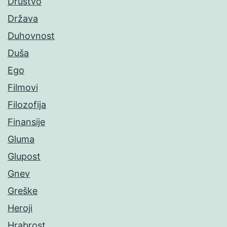
Društvo
Država
Duhovnost
Duša
Ego
Filmovi
Filozofija
Finansije
Gluma
Glupost
Gnev
Greške
Heroji
Hrabrost