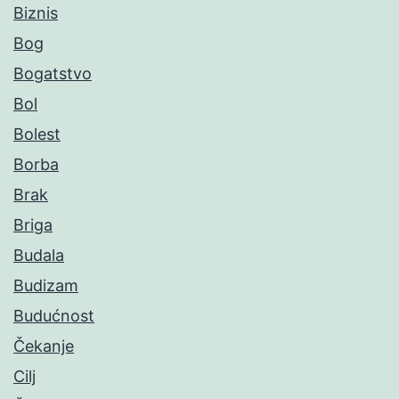
Biznis
Bog
Bogatstvo
Bol
Bolest
Borba
Brak
Briga
Budala
Budizam
Budućnost
Čekanje
Cilj