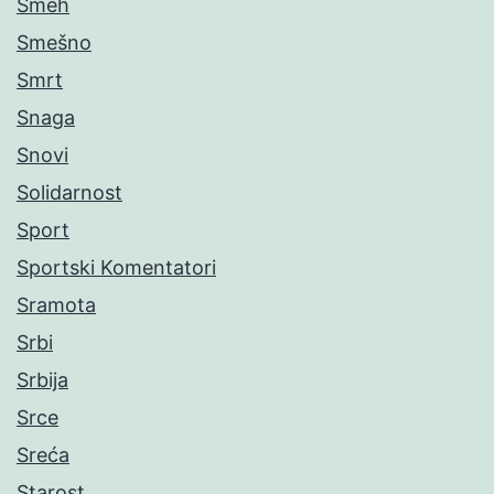
Smeh
Smešno
Smrt
Snaga
Snovi
Solidarnost
Sport
Sportski Komentatori
Sramota
Srbi
Srbija
Srce
Sreća
Starost