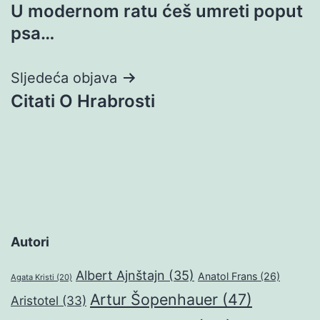
U modernom ratu ćeš umreti poput
objava
psa…
Sljedeća objava
Citati O Hrabrosti
Autori
Albert Ajnštajn
(35)
Anatol Frans
(26)
Agata Kristi
(20)
Artur Šopenhauer
(47)
Aristotel
(33)