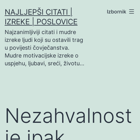
Preskoči
NAJLJEPŠI CITATI |
Izbornik
na
IZREKE | POSLOVICE
sadržaj
Najzanimljiviji citati i mudre
izreke ljudi koji su ostavili trag
u povijesti čovječanstva.
Mudre motivacijske izreke o
uspjehu, ljubavi, sreći, životu…
Nezahvalnost
je ipak