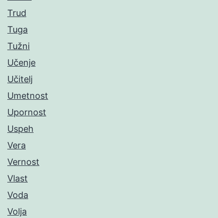
Trud
Tuga
Tužni
Učenje
Učitelj
Umetnost
Upornost
Uspeh
Vera
Vernost
Vlast
Voda
Volja