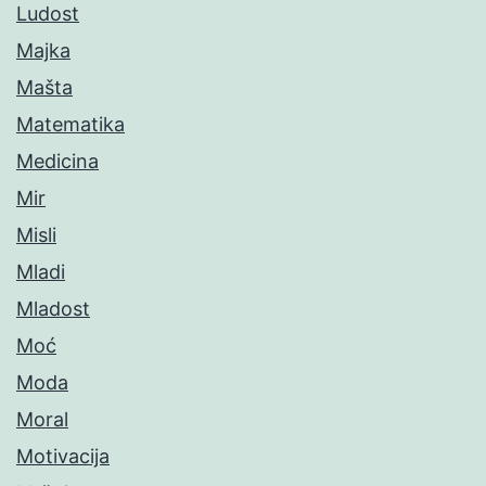
Ludost
Majka
Mašta
Matematika
Medicina
Mir
Misli
Mladi
Mladost
Moć
Moda
Moral
Motivacija