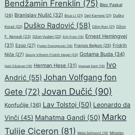
Bendžamin Frenklin
(75)
Blez Paskal
Branislav Nušić
(32)
(26)
Duško
Brus Li
(21)
Dejl Karnegi
(21)
Duško Radović
(58)
Džon
Korać
(22)
Džim Ron
(21)
Ernest Hemingvej
F. Kenedi
(23)
Džon Vuden
(22)
Erih From
(19)
(31)
Ezop
(27)
Fridrih
Fransis Bejkon
(25)
Fjodor Dostojevski
(19)
Gotama Buda
(34)
Niče
(27)
Georg Vilhelm Fridrih Hegel
(20)
Ivo
Herman Hese
(31)
Halil Džubran
(19)
Imanuel Kant
(19)
Johan Volfgang fon
Andrić
(55)
Jovan Dučić
(90)
Gete
(72)
Lav Tolstoj
(50)
Leonardo da
Konfučije
(36)
Marko
Mahatma Gandi
(50)
Vinči
(45)
Tulije Ciceron
(81)
Miroslav
Meša Selimović
(19)