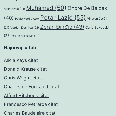
Muhamed
(50)
Onore De Balzak
Mika Antić
(21)
Petar Lazić
(55)
(40)
Paulo Koeljo
(20)
Vinston Čerčil
Zoran Đinđić
(43)
Čarls Bukovski
(21)
Vladan Desnica
(21)
(23)
Đorđe Balašević
(19)
Najnoviji citati
Alicia Keys citat
Donald Krause citat
Chris Wright citat
Charles de Foucauld citat
Alfred Hitchock citat
Francesco Petrarca citat
Charles Baudelaire citat