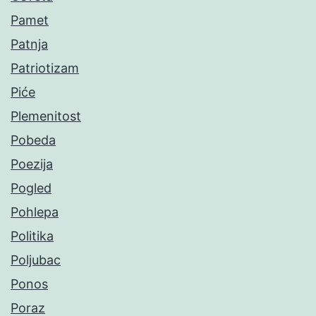
Pamet
Patnja
Patriotizam
Piće
Plemenitost
Pobeda
Poezija
Pogled
Pohlepa
Politika
Poljubac
Ponos
Poraz