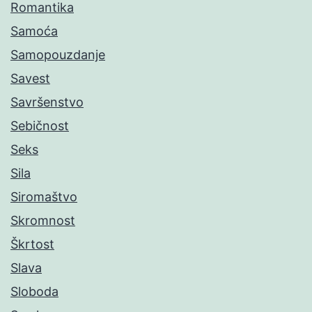
Romantika
Samoća
Samopouzdanje
Savest
Savršenstvo
Sebičnost
Seks
Sila
Siromaštvo
Skromnost
Škrtost
Slava
Sloboda