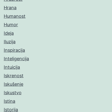
Hrana
Humanost
Humor
Ideja
Iluzija
Inspiracija
Inteligencija
Intuicija
Iskrenost
Iskušenje
Iskustvo
Istina
Istorija