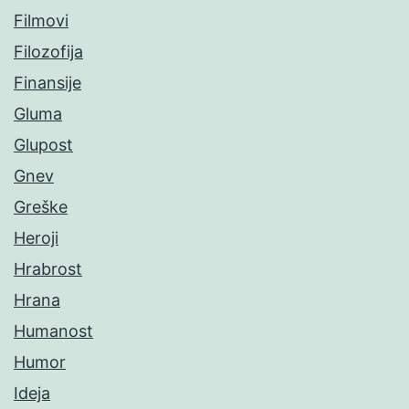
Filmovi
Filozofija
Finansije
Gluma
Glupost
Gnev
Greške
Heroji
Hrabrost
Hrana
Humanost
Humor
Ideja