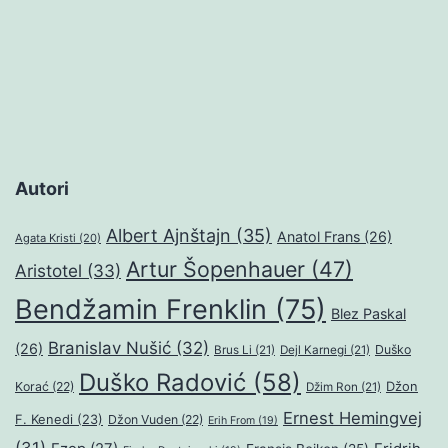
stranica
objava
Autori
Albert Ajnštajn
(35)
Anatol Frans
(26)
Agata Kristi
(20)
Artur Šopenhauer
(47)
Aristotel
(33)
Bendžamin Frenklin
(75)
Blez Paskal
Branislav Nušić
(32)
(26)
Duško
Brus Li
(21)
Dejl Karnegi
(21)
Duško Radović
(58)
Džon
Korać
(22)
Džim Ron
(21)
Ernest Hemingvej
F. Kenedi
(23)
Džon Vuden
(22)
Erih From
(19)