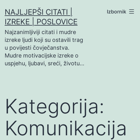
Preskoči
NAJLJEPŠI CITATI |
Izbornik
na
IZREKE | POSLOVICE
sadržaj
Najzanimljiviji citati i mudre
izreke ljudi koji su ostavili trag
u povijesti čovječanstva.
Mudre motivacijske izreke o
uspjehu, ljubavi, sreći, životu…
Kategorija:
Komunikacija