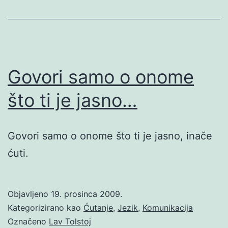
Govori samo o onome
što ti je jasno…
Govori samo o onome što ti je jasno, inače
ćuti.
Objavljeno
19. prosinca 2009.
Kategorizirano kao
Ćutanje
,
Jezik
,
Komunikacija
Označeno
Lav Tolstoj