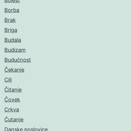
Bolest
Borba
Brak
Briga
Budala
Budizam
Budućnost
Čekanje
Cilj
Čitanje
Čovek
Crkva
Ćutanje
Danske poslovice