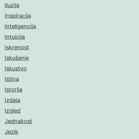
Iluzija
Inspiracija
Inteligencija
Intuicija
Iskrenost
Iskušenje
Iskustvo
Istina
Istorija
Izdaja
Izgled
Jednakost
Jezik