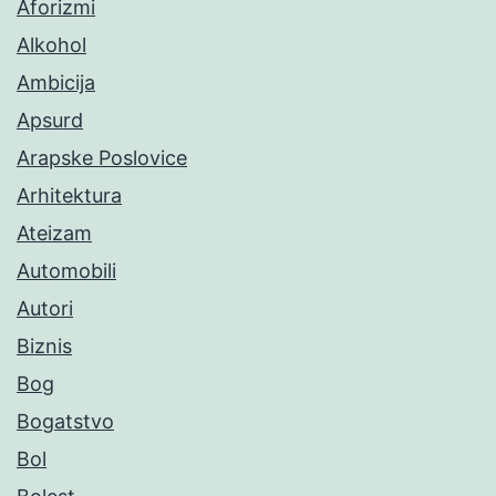
Aforizmi
Alkohol
Ambicija
Apsurd
Arapske Poslovice
Arhitektura
Ateizam
Automobili
Autori
Biznis
Bog
Bogatstvo
Bol