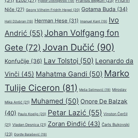
(31)
Ezop
(27)
Fridrih
Fransis Bejkon
(25)
Fjodor Dostojevski
(19)
Gotama Buda
(34)
Niče
(27)
Georg Vilhelm Fridrih Hegel
(20)
Ivo
Herman Hese
(31)
Halil Džubran
(19)
Imanuel Kant
(19)
Johan Volfgang fon
Andrić
(55)
Jovan Dučić
(90)
Gete
(72)
Lav Tolstoj
(50)
Leonardo da
Konfučije
(36)
Marko
Mahatma Gandi
(50)
Vinči
(45)
Tulije Ciceron
(81)
Miroslav
Meša Selimović
(19)
Muhamed
(50)
Onore De Balzak
Mika Antić
(21)
Petar Lazić
(55)
(40)
Paulo Koeljo
(20)
Vinston Čerčil
Zoran Đinđić
(43)
Čarls Bukovski
(21)
Vladan Desnica
(21)
(23)
Đorđe Balašević
(19)