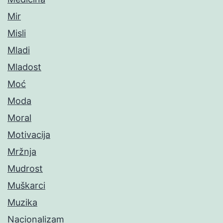
Mir
Misli
Mladi
Mladost
Moć
Moda
Moral
Motivacija
Mržnja
Mudrost
Muškarci
Muzika
Nacionalizam