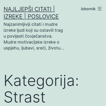
Preskoči
NAJLJEPŠI CITATI |
Izbornik
na
IZREKE | POSLOVICE
sadržaj
Najzanimljiviji citati i mudre
izreke ljudi koji su ostavili trag
u povijesti čovječanstva.
Mudre motivacijske izreke o
uspjehu, ljubavi, sreći, životu…
Kategorija:
Strast