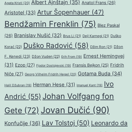
Albert Ajnštajn
(35)
Anatol Frans
(26)
Agata Kristi
(20)
Artur Šopenhauer
(47)
Aristotel
(33)
Bendžamin Frenklin
(75)
Blez Paskal
Branislav Nušić
(32)
(26)
Duško
Brus Li
(21)
Dejl Karnegi
(21)
Duško Radović
(58)
Džon
Korać
(22)
Džim Ron
(21)
Ernest Hemingvej
F. Kenedi
(23)
Džon Vuden
(22)
Erih From
(19)
(31)
Ezop
(27)
Fridrih
Fransis Bejkon
(25)
Fjodor Dostojevski
(19)
Gotama Buda
(34)
Niče
(27)
Georg Vilhelm Fridrih Hegel
(20)
Ivo
Herman Hese
(31)
Halil Džubran
(19)
Imanuel Kant
(19)
Johan Volfgang fon
Andrić
(55)
Jovan Dučić
(90)
Gete
(72)
Lav Tolstoj
(50)
Leonardo da
Konfučije
(36)