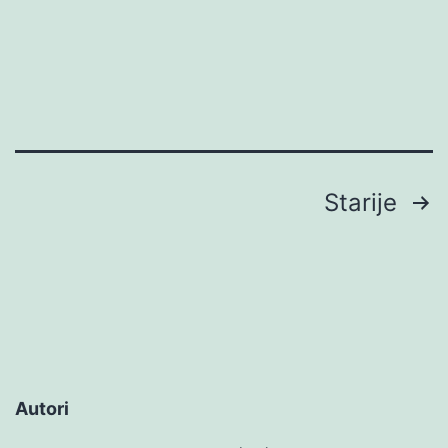
Brojevi
Starije
stranica
objava
Autori