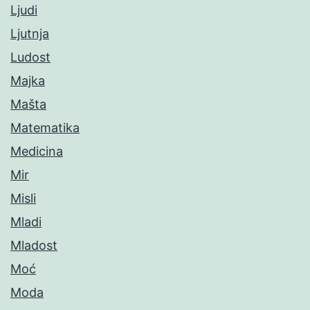
Ljudi
Ljutnja
Ludost
Majka
Mašta
Matematika
Medicina
Mir
Misli
Mladi
Mladost
Moć
Moda