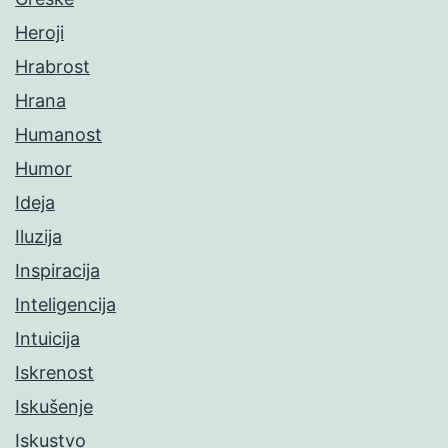
Heroji
Hrabrost
Hrana
Humanost
Humor
Ideja
Iluzija
Inspiracija
Inteligencija
Intuicija
Iskrenost
Iskušenje
Iskustvo