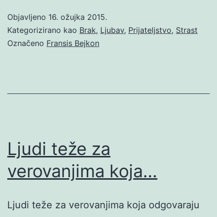
Objavljeno
16. ožujka 2015.
Kategorizirano kao
Brak
,
Ljubav
,
Prijateljstvo
,
Strast
Označeno
Fransis Bejkon
Ljudi teže za
verovanjima koja…
Ljudi teže za verovanjima koja odgovaraju