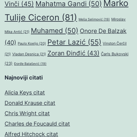
Marko
Mahatma Gandi
(50)
Vinči
(45)
Tulije Ciceron
(81)
Miroslav
Meša Selimović
(19)
Muhamed
(50)
Onore De Balzak
Mika Antić
(21)
Petar Lazić
(55)
(40)
Paulo Koeljo
(20)
Vinston Čerčil
Zoran Đinđić
(43)
Čarls Bukovski
(21)
Vladan Desnica
(21)
(23)
Đorđe Balašević
(19)
Najnoviji citati
Alicia Keys citat
Donald Krause citat
Chris Wright citat
Charles de Foucauld citat
Alfred Hitchock citat