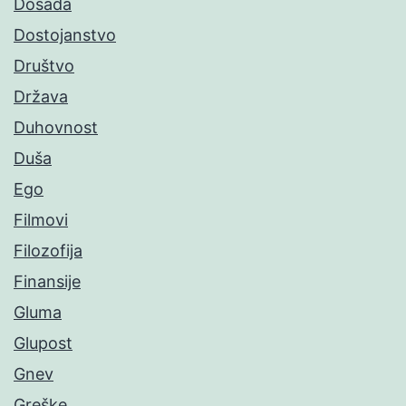
Dosada
Dostojanstvo
Društvo
Država
Duhovnost
Duša
Ego
Filmovi
Filozofija
Finansije
Gluma
Glupost
Gnev
Greške