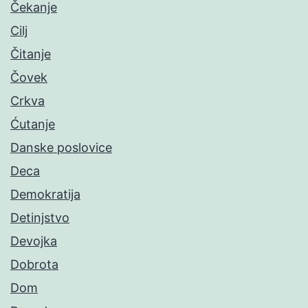
Čekanje
Cilj
Čitanje
Čovek
Crkva
Ćutanje
Danske poslovice
Deca
Demokratija
Detinjstvo
Devojka
Dobrota
Dom