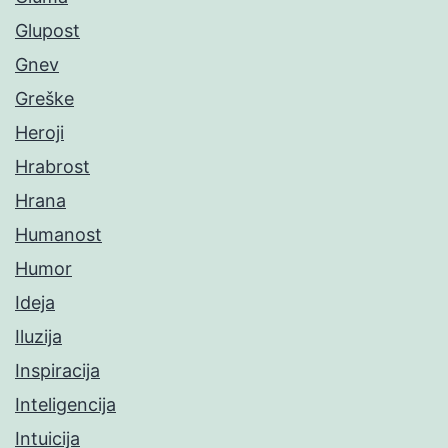
Glupost
Gnev
Greške
Heroji
Hrabrost
Hrana
Humanost
Humor
Ideja
Iluzija
Inspiracija
Inteligencija
Intuicija