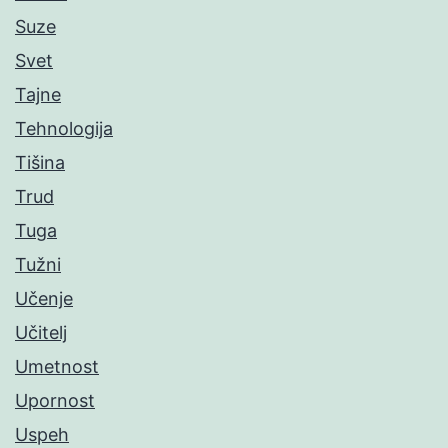
Suze
Svet
Tajne
Tehnologija
Tišina
Trud
Tuga
Tužni
Učenje
Učitelj
Umetnost
Upornost
Uspeh