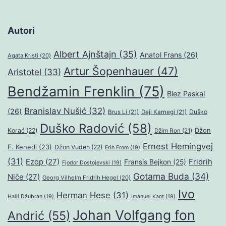
Autori
Albert Ajnštajn
(35)
Anatol Frans
(26)
Agata Kristi
(20)
Artur Šopenhauer
(47)
Aristotel
(33)
Bendžamin Frenklin
(75)
Blez Paskal
Branislav Nušić
(32)
(26)
Duško
Brus Li
(21)
Dejl Karnegi
(21)
Duško Radović
(58)
Džon
Korać
(22)
Džim Ron
(21)
Ernest Hemingvej
F. Kenedi
(23)
Džon Vuden
(22)
Erih From
(19)
(31)
Ezop
(27)
Fridrih
Fransis Bejkon
(25)
Fjodor Dostojevski
(19)
Gotama Buda
(34)
Niče
(27)
Georg Vilhelm Fridrih Hegel
(20)
Ivo
Herman Hese
(31)
Halil Džubran
(19)
Imanuel Kant
(19)
Johan Volfgang fon
Andrić
(55)