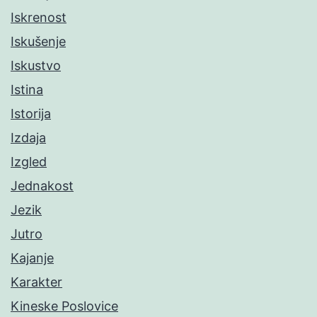
Iskrenost
Iskušenje
Iskustvo
Istina
Istorija
Izdaja
Izgled
Jednakost
Jezik
Jutro
Kajanje
Karakter
Kineske Poslovice