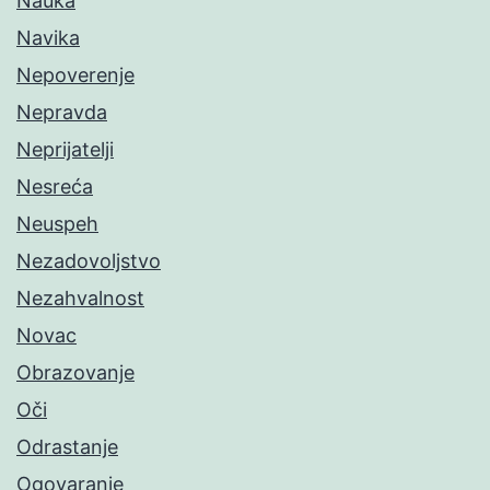
Nauka
Navika
Nepoverenje
Nepravda
Neprijatelji
Nesreća
Neuspeh
Nezadovoljstvo
Nezahvalnost
Novac
Obrazovanje
Oči
Odrastanje
Ogovaranje