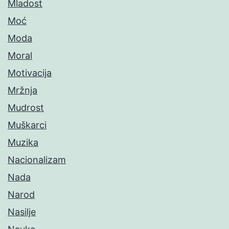
Mladost
Moć
Moda
Moral
Motivacija
Mržnja
Mudrost
Muškarci
Muzika
Nacionalizam
Nada
Narod
Nasilje