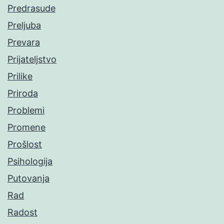
Predrasude
Preljuba
Prevara
Prijateljstvo
Prilike
Priroda
Problemi
Promene
Prošlost
Psihologija
Putovanja
Rad
Radost