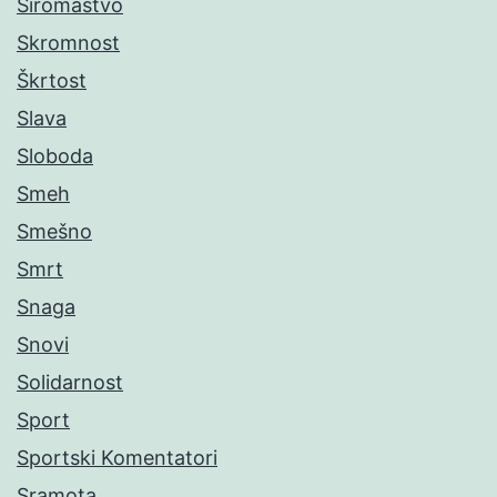
Siromaštvo
Skromnost
Škrtost
Slava
Sloboda
Smeh
Smešno
Smrt
Snaga
Snovi
Solidarnost
Sport
Sportski Komentatori
Sramota