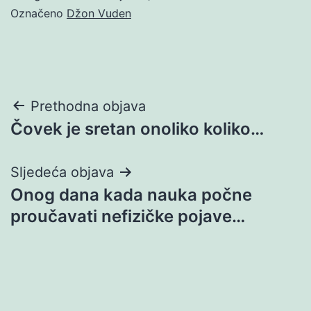
Označeno
Džon Vuden
Navigacija
Prethodna objava
Čovek je sretan onoliko koliko…
objava
Sljedeća objava
Onog dana kada nauka počne
proučavati nefizičke pojave…