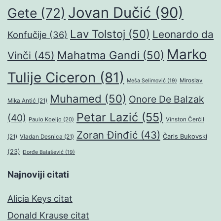
Jovan Dučić
(90)
Gete
(72)
Lav Tolstoj
(50)
Leonardo da
Konfučije
(36)
Marko
Mahatma Gandi
(50)
Vinči
(45)
Tulije Ciceron
(81)
Miroslav
Meša Selimović
(19)
Muhamed
(50)
Onore De Balzak
Mika Antić
(21)
Petar Lazić
(55)
(40)
Paulo Koeljo
(20)
Vinston Čerčil
Zoran Đinđić
(43)
Čarls Bukovski
(21)
Vladan Desnica
(21)
(23)
Đorđe Balašević
(19)
Najnoviji citati
Alicia Keys citat
Donald Krause citat