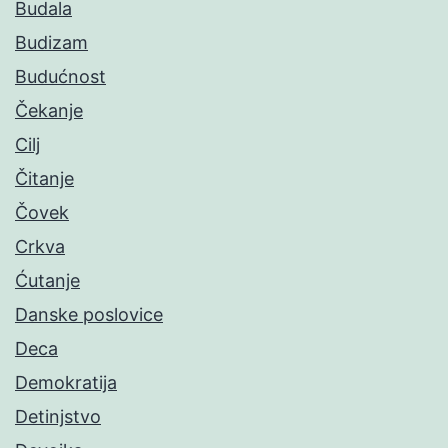
Budala
Budizam
Budućnost
Čekanje
Cilj
Čitanje
Čovek
Crkva
Ćutanje
Danske poslovice
Deca
Demokratija
Detinjstvo