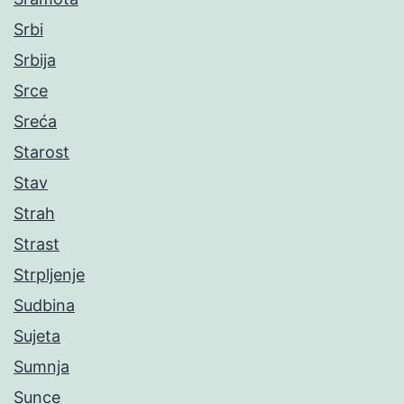
Srbi
Srbija
Srce
Sreća
Starost
Stav
Strah
Strast
Strpljenje
Sudbina
Sujeta
Sumnja
Sunce