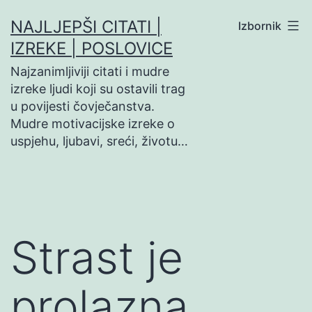
Preskoči
NAJLJEPŠI CITATI |
Izbornik
na
IZREKE | POSLOVICE
sadržaj
Najzanimljiviji citati i mudre
izreke ljudi koji su ostavili trag
u povijesti čovječanstva.
Mudre motivacijske izreke o
uspjehu, ljubavi, sreći, životu…
Strast je
prolazna…