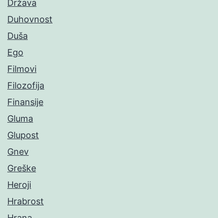
Država
Duhovnost
Duša
Ego
Filmovi
Filozofija
Finansije
Gluma
Glupost
Gnev
Greške
Heroji
Hrabrost
Hrana