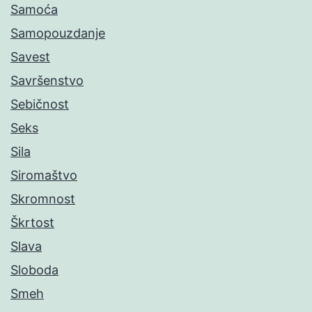
Samoća
Samopouzdanje
Savest
Savršenstvo
Sebičnost
Seks
Sila
Siromaštvo
Skromnost
Škrtost
Slava
Sloboda
Smeh