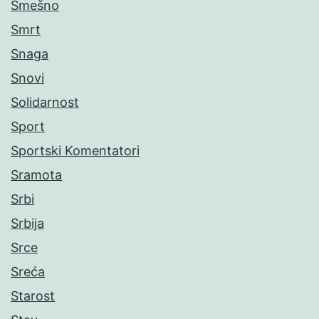
Smešno
Smrt
Snaga
Snovi
Solidarnost
Sport
Sportski Komentatori
Sramota
Srbi
Srbija
Srce
Sreća
Starost