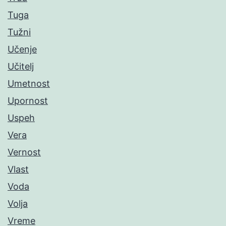
Tuga
Tužni
Učenje
Učitelj
Umetnost
Upornost
Uspeh
Vera
Vernost
Vlast
Voda
Volja
Vreme