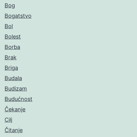
Bog
Bogatstvo
Bol
Bolest
Borba
Brak
Briga
Budala
Budizam
Budućnost
Čekanje
Cilj
Čitanje