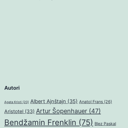
Autori
Albert Ajnštajn
(35)
Anatol Frans
(26)
Agata Kristi
(20)
Artur Šopenhauer
(47)
Aristotel
(33)
Bendžamin Frenklin
(75)
Blez Paskal