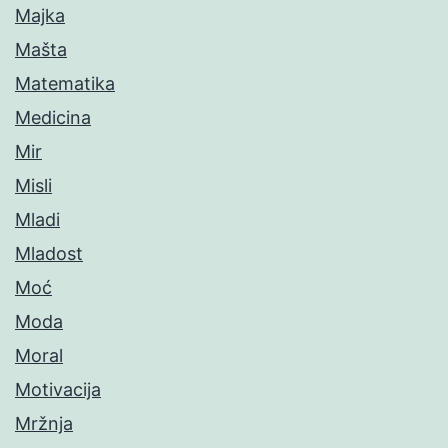
Majka
Mašta
Matematika
Medicina
Mir
Misli
Mladi
Mladost
Moć
Moda
Moral
Motivacija
Mržnja