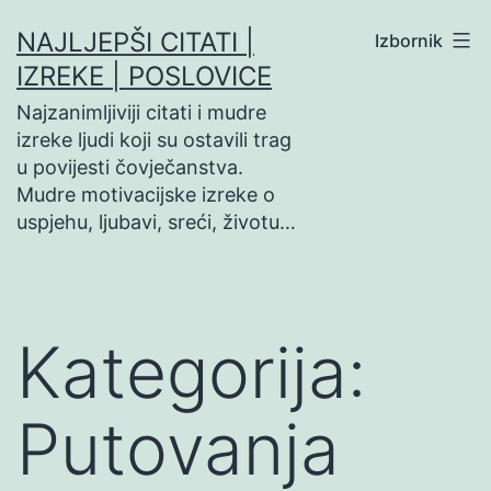
Preskoči
NAJLJEPŠI CITATI |
Izbornik
na
IZREKE | POSLOVICE
sadržaj
Najzanimljiviji citati i mudre
izreke ljudi koji su ostavili trag
u povijesti čovječanstva.
Mudre motivacijske izreke o
uspjehu, ljubavi, sreći, životu…
Kategorija:
Putovanja