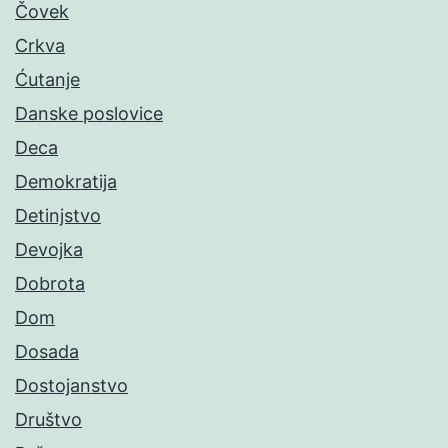
Čovek
Crkva
Ćutanje
Danske poslovice
Deca
Demokratija
Detinjstvo
Devojka
Dobrota
Dom
Dosada
Dostojanstvo
Društvo