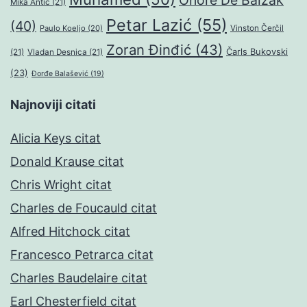
Onore De Balzak
Mika Antić
(21)
Petar Lazić
(55)
(40)
Paulo Koeljo
(20)
Vinston Čerčil
Zoran Đinđić
(43)
Čarls Bukovski
(21)
Vladan Desnica
(21)
(23)
Đorđe Balašević
(19)
Najnoviji citati
Alicia Keys citat
Donald Krause citat
Chris Wright citat
Charles de Foucauld citat
Alfred Hitchock citat
Francesco Petrarca citat
Charles Baudelaire citat
Earl Chesterfield citat