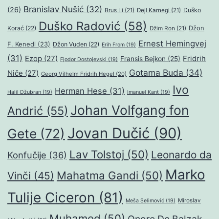
Branislav Nušić
(32)
(26)
Duško
Brus Li
(21)
Dejl Karnegi
(21)
Duško Radović
(58)
Džon
Korać
(22)
Džim Ron
(21)
Ernest Hemingvej
F. Kenedi
(23)
Džon Vuden
(22)
Erih From
(19)
(31)
Ezop
(27)
Fridrih
Fransis Bejkon
(25)
Fjodor Dostojevski
(19)
Gotama Buda
(34)
Niče
(27)
Georg Vilhelm Fridrih Hegel
(20)
Ivo
Herman Hese
(31)
Halil Džubran
(19)
Imanuel Kant
(19)
Johan Volfgang fon
Andrić
(55)
Jovan Dučić
(90)
Gete
(72)
Lav Tolstoj
(50)
Leonardo da
Konfučije
(36)
Marko
Mahatma Gandi
(50)
Vinči
(45)
Tulije Ciceron
(81)
Miroslav
Meša Selimović
(19)
Muhamed
(50)