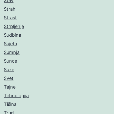
Stav
Strah
Strast
Strpljenje
Sudbina
Sujeta
Sumnja
Sunce
Suze
Svet
Tajne
Tehnologija
Tišina
Trud