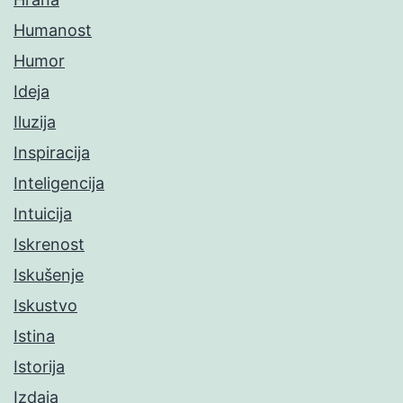
Humanost
Humor
Ideja
Iluzija
Inspiracija
Inteligencija
Intuicija
Iskrenost
Iskušenje
Iskustvo
Istina
Istorija
Izdaja