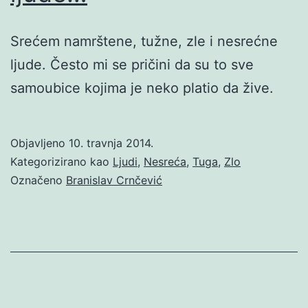
Srećem namrštene, tužne, zle i nesrećne
ljude. Često mi se pričini da su to sve
samoubice kojima je neko platio da žive.
Objavljeno
10. travnja 2014.
Kategorizirano kao
Ljudi
,
Nesreća
,
Tuga
,
Zlo
Označeno
Branislav Crnčević