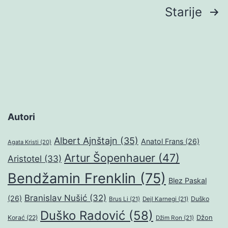
Brojevi
Starije
stranica
objava
Autori
Albert Ajnštajn
(35)
Anatol Frans
(26)
Agata Kristi
(20)
Artur Šopenhauer
(47)
Aristotel
(33)
Bendžamin Frenklin
(75)
Blez Paskal
Branislav Nušić
(32)
(26)
Duško
Brus Li
(21)
Dejl Karnegi
(21)
Duško Radović
(58)
Džon
Korać
(22)
Džim Ron
(21)