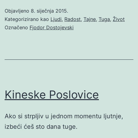
Objavljeno
8. siječnja 2015.
Kategorizirano kao
Ljudi
,
Radost
,
Tajne
,
Tuga
,
Život
Označeno
Fjodor Dostojevski
Kineske Poslovice
Ako si strpljiv u jednom momentu ljutnje,
izbeći ćeš sto dana tuge.