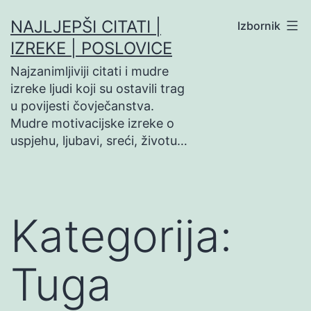
Preskoči
NAJLJEPŠI CITATI |
Izbornik
na
IZREKE | POSLOVICE
sadržaj
Najzanimljiviji citati i mudre
izreke ljudi koji su ostavili trag
u povijesti čovječanstva.
Mudre motivacijske izreke o
uspjehu, ljubavi, sreći, životu…
Kategorija:
Tuga