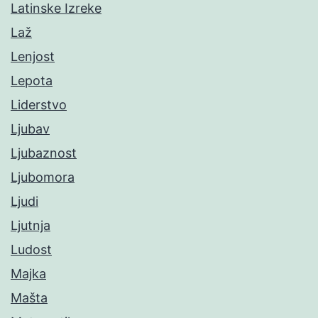
Latinske Izreke
Laž
Lenjost
Lepota
Liderstvo
Ljubav
Ljubaznost
Ljubomora
Ljudi
Ljutnja
Ludost
Majka
Mašta