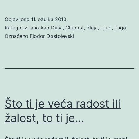
Objavljeno
11. ožujka 2013.
Kategorizirano kao
Duša
,
Glupost
,
Ideja
,
Ljudi
,
Tuga
Označeno
Fjodor Dostojevski
Što ti je veća radost ili
žalost, to ti je…