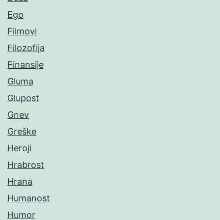
Ego
Filmovi
Filozofija
Finansije
Gluma
Glupost
Gnev
Greške
Heroji
Hrabrost
Hrana
Humanost
Humor