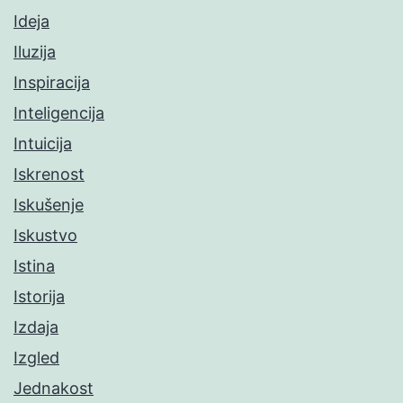
Ideja
Iluzija
Inspiracija
Inteligencija
Intuicija
Iskrenost
Iskušenje
Iskustvo
Istina
Istorija
Izdaja
Izgled
Jednakost