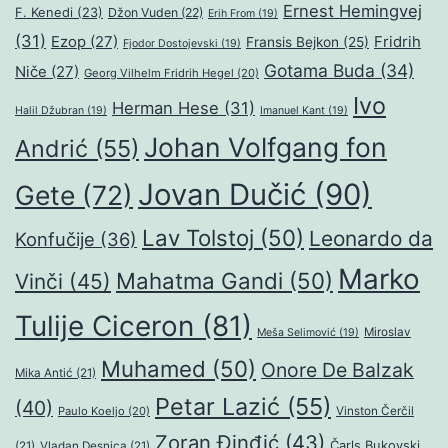
Ernest Hemingvej
F. Kenedi
(23)
Džon Vuden
(22)
Erih From
(19)
(31)
Ezop
(27)
Fridrih
Fransis Bejkon
(25)
Fjodor Dostojevski
(19)
Gotama Buda
(34)
Niče
(27)
Georg Vilhelm Fridrih Hegel
(20)
Ivo
Herman Hese
(31)
Halil Džubran
(19)
Imanuel Kant
(19)
Johan Volfgang fon
Andrić
(55)
Jovan Dučić
(90)
Gete
(72)
Lav Tolstoj
(50)
Leonardo da
Konfučije
(36)
Marko
Mahatma Gandi
(50)
Vinči
(45)
Tulije Ciceron
(81)
Miroslav
Meša Selimović
(19)
Muhamed
(50)
Onore De Balzak
Mika Antić
(21)
Petar Lazić
(55)
(40)
Paulo Koeljo
(20)
Vinston Čerčil
Zoran Đinđić
(43)
Čarls Bukovski
(21)
Vladan Desnica
(21)