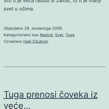
Što ti je veća radost ili žalost, to ti je manji
svet u očima.
Objavljeno
28. studenoga 2009.
Kategorizirano kao
Radost
,
Svet
,
Tuga
Označeno
Halil Džubran
Tuga prenosi čoveka iz
veće…