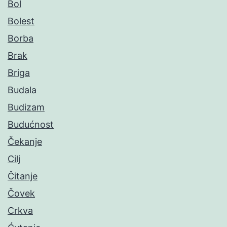
Bol
Bolest
Borba
Brak
Briga
Budala
Budizam
Budućnost
Čekanje
Cilj
Čitanje
Čovek
Crkva