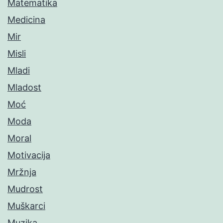
Matematika
Medicina
Mir
Misli
Mladi
Mladost
Moć
Moda
Moral
Motivacija
Mržnja
Mudrost
Muškarci
Muzika