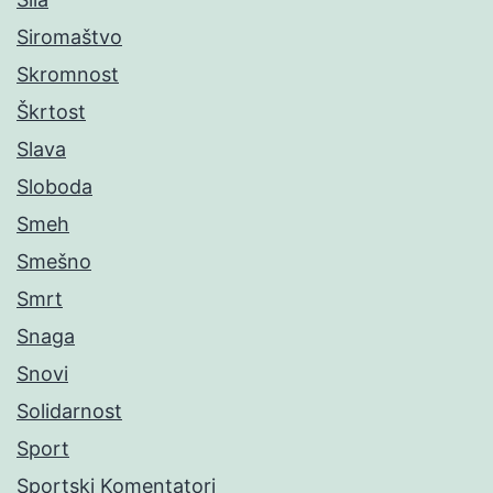
Siromaštvo
Skromnost
Škrtost
Slava
Sloboda
Smeh
Smešno
Smrt
Snaga
Snovi
Solidarnost
Sport
Sportski Komentatori