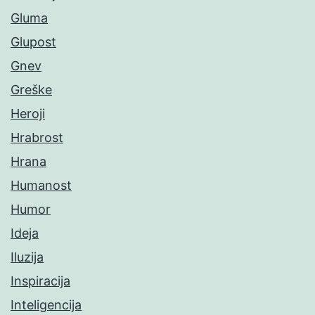
Gluma
Glupost
Gnev
Greške
Heroji
Hrabrost
Hrana
Humanost
Humor
Ideja
Iluzija
Inspiracija
Inteligencija