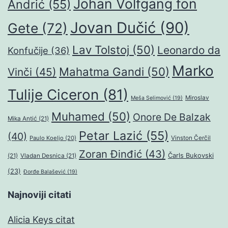
Johan Volfgang fon
Andrić
(55)
Jovan Dučić
(90)
Gete
(72)
Lav Tolstoj
(50)
Leonardo da
Konfučije
(36)
Marko
Mahatma Gandi
(50)
Vinči
(45)
Tulije Ciceron
(81)
Miroslav
Meša Selimović
(19)
Muhamed
(50)
Onore De Balzak
Mika Antić
(21)
Petar Lazić
(55)
(40)
Paulo Koeljo
(20)
Vinston Čerčil
Zoran Đinđić
(43)
Čarls Bukovski
(21)
Vladan Desnica
(21)
(23)
Đorđe Balašević
(19)
Najnoviji citati
Alicia Keys citat