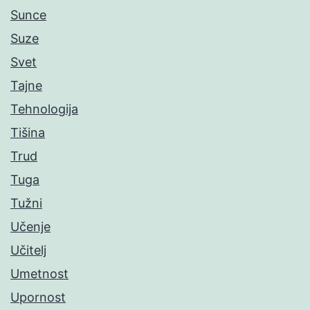
Sunce
Suze
Svet
Tajne
Tehnologija
Tišina
Trud
Tuga
Tužni
Učenje
Učitelj
Umetnost
Upornost