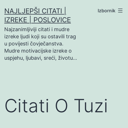
Preskoči
NAJLJEPŠI CITATI |
Izbornik
na
IZREKE | POSLOVICE
sadržaj
Najzanimljiviji citati i mudre
izreke ljudi koji su ostavili trag
u povijesti čovječanstva.
Mudre motivacijske izreke o
uspjehu, ljubavi, sreći, životu…
Citati O Tuzi