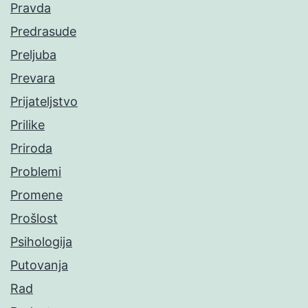
Pravda
Predrasude
Preljuba
Prevara
Prijateljstvo
Prilike
Priroda
Problemi
Promene
Prošlost
Psihologija
Putovanja
Rad