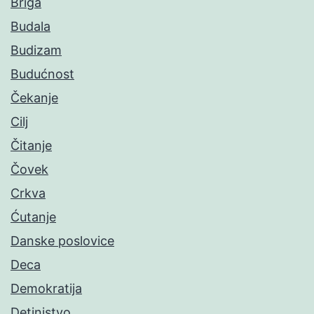
Briga
Budala
Budizam
Budućnost
Čekanje
Cilj
Čitanje
Čovek
Crkva
Ćutanje
Danske poslovice
Deca
Demokratija
Detinjstvo