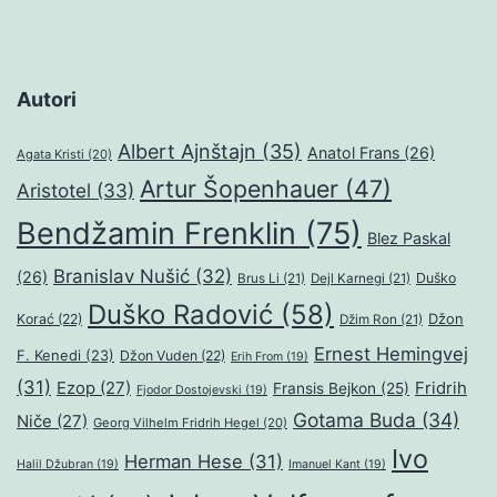
Autori
Albert Ajnštajn
(35)
Anatol Frans
(26)
Agata Kristi
(20)
Artur Šopenhauer
(47)
Aristotel
(33)
Bendžamin Frenklin
(75)
Blez Paskal
Branislav Nušić
(32)
(26)
Duško
Brus Li
(21)
Dejl Karnegi
(21)
Duško Radović
(58)
Džon
Korać
(22)
Džim Ron
(21)
Ernest Hemingvej
F. Kenedi
(23)
Džon Vuden
(22)
Erih From
(19)
(31)
Ezop
(27)
Fridrih
Fransis Bejkon
(25)
Fjodor Dostojevski
(19)
Gotama Buda
(34)
Niče
(27)
Georg Vilhelm Fridrih Hegel
(20)
Ivo
Herman Hese
(31)
Halil Džubran
(19)
Imanuel Kant
(19)