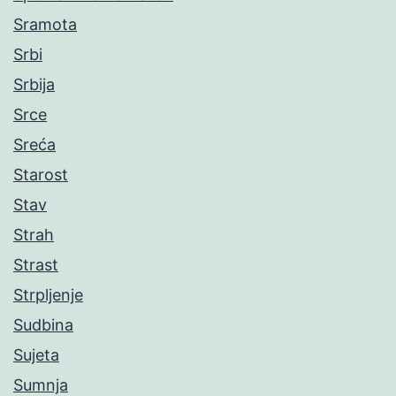
Sramota
Srbi
Srbija
Srce
Sreća
Starost
Stav
Strah
Strast
Strpljenje
Sudbina
Sujeta
Sumnja