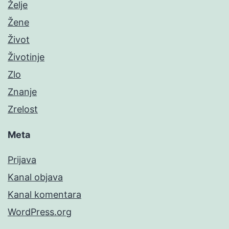
Želje
Žene
Život
Životinje
Zlo
Znanje
Zrelost
Meta
Prijava
Kanal objava
Kanal komentara
WordPress.org