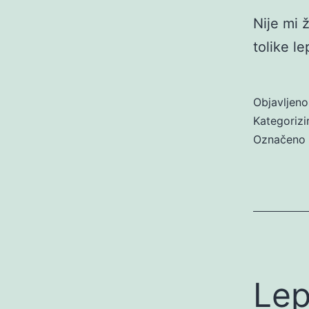
Nije mi 
tolike le
Objavljen
Kategoriz
Označeno
Lep