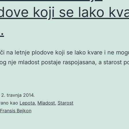
dove koji se lako kva
…
iči na letnje plodove koji se lako kvare i ne mog
bog nje mladost postaje raspojasana, a starost 
o
2. travnja 2014.
irano kao
Lepota
,
Mladost
,
Starost
Fransis Bejkon