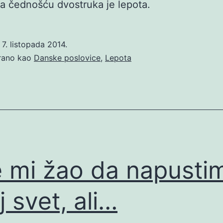
a čednošću dvostruka je lepota.
o
7. listopada 2014.
irano kao
Danske poslovice
,
Lepota
e mi žao da napusti
j svet, ali…