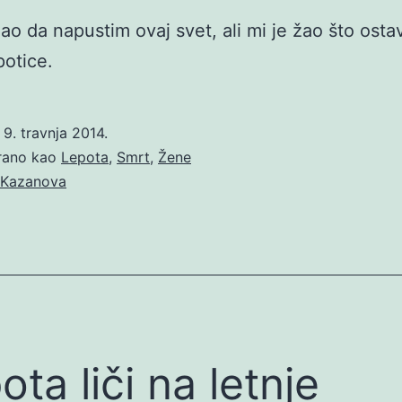
žao da napustim ovaj svet, ali mi je žao što osta
potice.
o
9. travnja 2014.
irano kao
Lepota
,
Smrt
,
Žene
Kazanova
ota liči na letnje