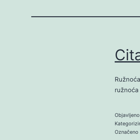
Cit
Ružnoća 
ružnoća 
Objavljen
Kategoriz
Označeno