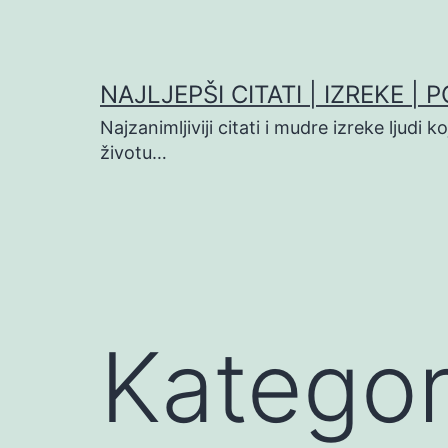
Preskoči
na
sadržaj
NAJLJEPŠI CITATI | IZREKE | 
Najzanimljiviji citati i mudre izreke ljudi 
životu…
Kategor