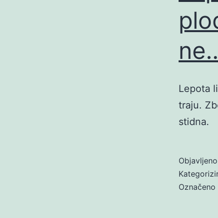
plo
ne
Lepota l
traju. Z
stidna.
Objavljen
Kategoriz
Označeno