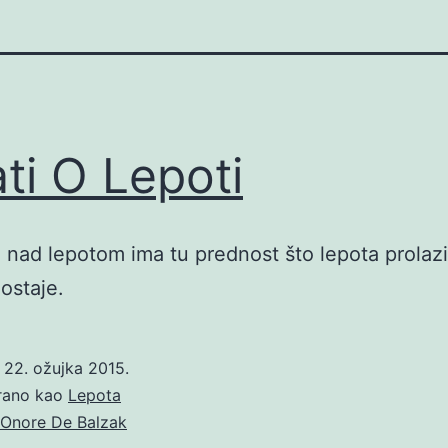
ati O Lepoti
nad lepotom ima tu prednost što lepota prolazi
ostaje.
o
22. ožujka 2015.
irano kao
Lepota
Onore De Balzak