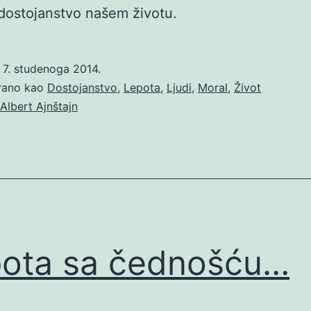
 dostojanstvo našem životu.
o
7. studenoga 2014.
irano kao
Dostojanstvo
,
Lepota
,
Ljudi
,
Moral
,
Život
Albert Ajnštajn
ota sa čednošću…