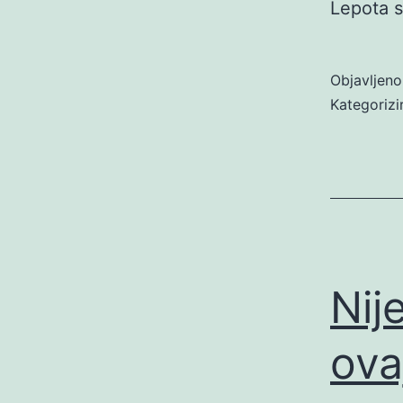
Lepota s
Objavljen
Kategoriz
Nij
ova