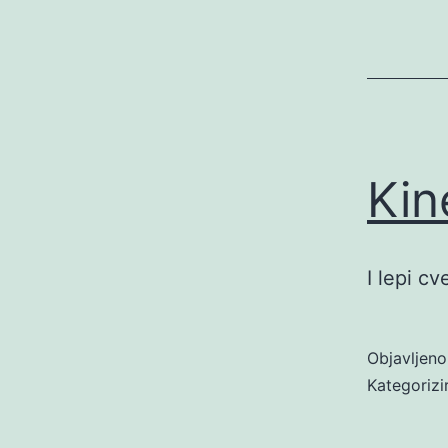
Kin
I lepi c
Objavljen
Kategoriz