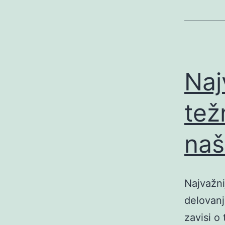
Naj
tež
naš
Najvažni
delovanj
zavisi o