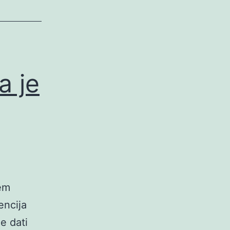
a je
šem
encija
e dati