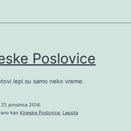
eske Poslovice
vetovi lepi su samo neko vreme.
o
21. prosinca 2014.
irano kao
Kineske Poslovice
,
Lepota