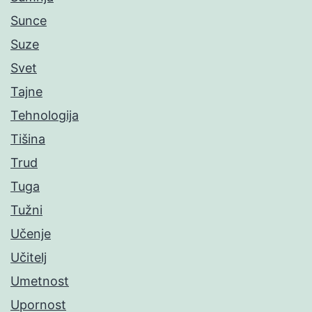
Sunce
Suze
Svet
Tajne
Tehnologija
Tišina
Trud
Tuga
Tužni
Učenje
Učitelj
Umetnost
Upornost