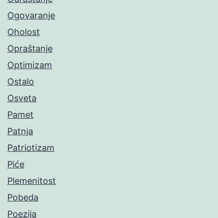
Ogovaranje
Oholost
Opraštanje
Optimizam
Ostalo
Osveta
Pamet
Patnja
Patriotizam
Piće
Plemenitost
Pobeda
Poezija