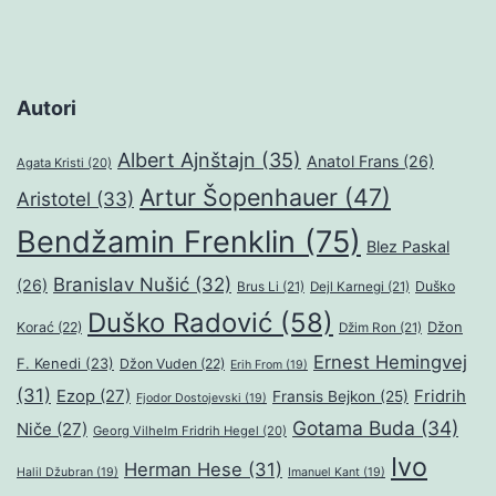
Autori
Albert Ajnštajn
(35)
Anatol Frans
(26)
Agata Kristi
(20)
Artur Šopenhauer
(47)
Aristotel
(33)
Bendžamin Frenklin
(75)
Blez Paskal
Branislav Nušić
(32)
(26)
Duško
Brus Li
(21)
Dejl Karnegi
(21)
Duško Radović
(58)
Džon
Korać
(22)
Džim Ron
(21)
Ernest Hemingvej
F. Kenedi
(23)
Džon Vuden
(22)
Erih From
(19)
(31)
Ezop
(27)
Fridrih
Fransis Bejkon
(25)
Fjodor Dostojevski
(19)
Gotama Buda
(34)
Niče
(27)
Georg Vilhelm Fridrih Hegel
(20)
Ivo
Herman Hese
(31)
Halil Džubran
(19)
Imanuel Kant
(19)