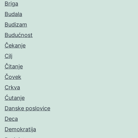
Briga
Budala
Budizam
Budućnost
Čekanje
Cilj
Čitanje
Čovek
Crkva
Ćutanje
Danske poslovice
Deca
Demokratija