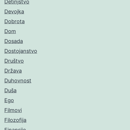
Detinjstvo
Devojka
Dobrota
Dom
Dosada
Dostojanstvo
Društvo
Država
Duhovnost
Duša
Ego
Filmovi
Filozofija
Finansije