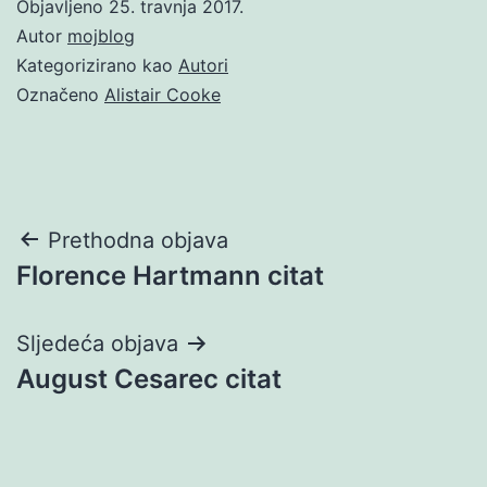
Objavljeno
25. travnja 2017.
Autor
mojblog
Kategorizirano kao
Autori
Označeno
Alistair Cooke
Navigacija
Prethodna objava
Florence Hartmann citat
objava
Sljedeća objava
August Cesarec citat