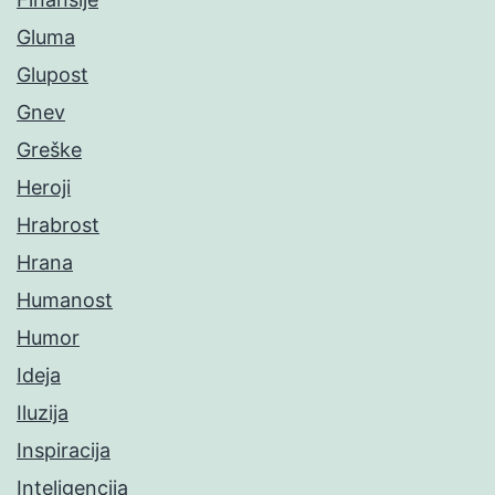
Gluma
Glupost
Gnev
Greške
Heroji
Hrabrost
Hrana
Humanost
Humor
Ideja
Iluzija
Inspiracija
Inteligencija