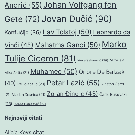
Johan Volfgang fon
Andrić
(55)
Jovan Dučić
(90)
Gete
(72)
Lav Tolstoj
(50)
Leonardo da
Konfučije
(36)
Marko
Mahatma Gandi
(50)
Vinči
(45)
Tulije Ciceron
(81)
Miroslav
Meša Selimović
(19)
Muhamed
(50)
Onore De Balzak
Mika Antić
(21)
Petar Lazić
(55)
(40)
Paulo Koeljo
(20)
Vinston Čerčil
Zoran Đinđić
(43)
Čarls Bukovski
(21)
Vladan Desnica
(21)
(23)
Đorđe Balašević
(19)
Najnoviji citati
Alicia Keys citat