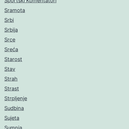
Sportski Komentatori
Sramota
Srbi
Srbija
Srce
Sreća
Starost
Stav
Strah
Strast
Strpljenje
Sudbina
Sujeta
Sumnja