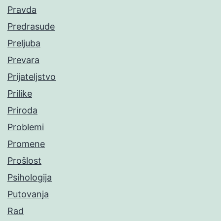
Pravda
Predrasude
Preljuba
Prevara
Prijateljstvo
Prilike
Priroda
Problemi
Promene
Prošlost
Psihologija
Putovanja
Rad