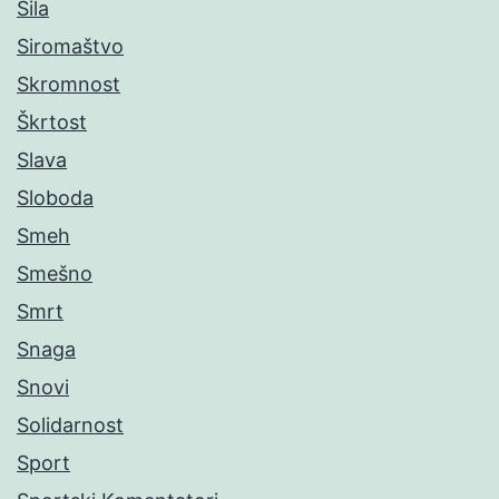
Sila
Siromaštvo
Skromnost
Škrtost
Slava
Sloboda
Smeh
Smešno
Smrt
Snaga
Snovi
Solidarnost
Sport