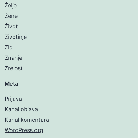
Želje
Žene
Život
Životinje
Zlo
Znanje
Zrelost
Meta
Prijava
Kanal objava
Kanal komentara
WordPress.org