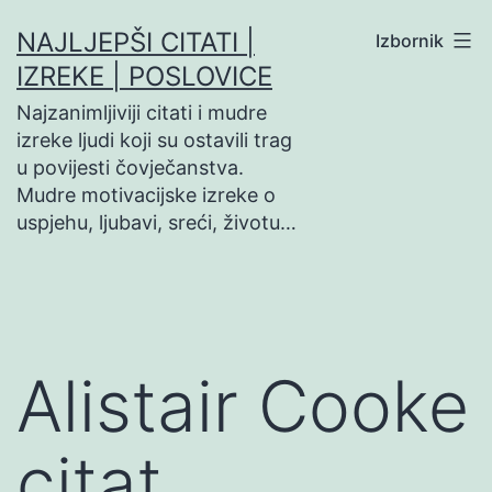
Preskoči
NAJLJEPŠI CITATI |
Izbornik
na
IZREKE | POSLOVICE
sadržaj
Najzanimljiviji citati i mudre
izreke ljudi koji su ostavili trag
u povijesti čovječanstva.
Mudre motivacijske izreke o
uspjehu, ljubavi, sreći, životu…
Alistair Cooke
citat