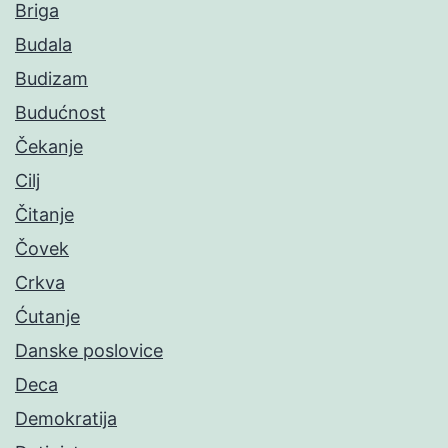
Briga
Budala
Budizam
Budućnost
Čekanje
Cilj
Čitanje
Čovek
Crkva
Ćutanje
Danske poslovice
Deca
Demokratija