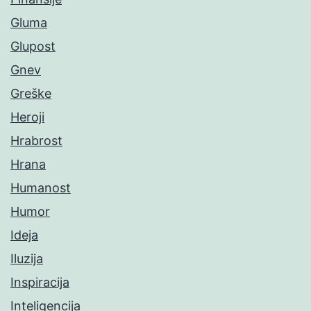
Gluma
Glupost
Gnev
Greške
Heroji
Hrabrost
Hrana
Humanost
Humor
Ideja
Iluzija
Inspiracija
Inteligencija