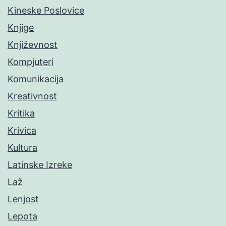
Kineske Poslovice
Knjige
Književnost
Kompjuteri
Komunikacija
Kreativnost
Kritika
Krivica
Kultura
Latinske Izreke
Laž
Lenjost
Lepota