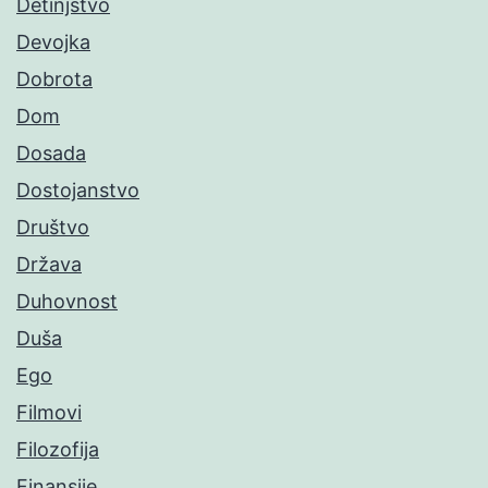
Detinjstvo
Devojka
Dobrota
Dom
Dosada
Dostojanstvo
Društvo
Država
Duhovnost
Duša
Ego
Filmovi
Filozofija
Finansije