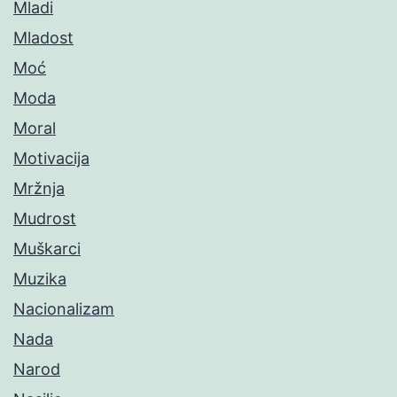
Mladi
Mladost
Moć
Moda
Moral
Motivacija
Mržnja
Mudrost
Muškarci
Muzika
Nacionalizam
Nada
Narod