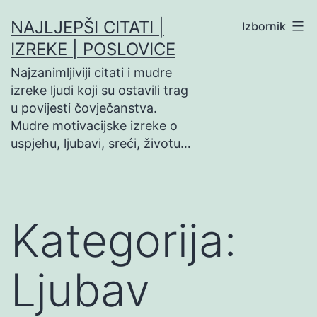
Preskoči
NAJLJEPŠI CITATI |
Izbornik
na
IZREKE | POSLOVICE
sadržaj
Najzanimljiviji citati i mudre
izreke ljudi koji su ostavili trag
u povijesti čovječanstva.
Mudre motivacijske izreke o
uspjehu, ljubavi, sreći, životu…
Kategorija:
Ljubav