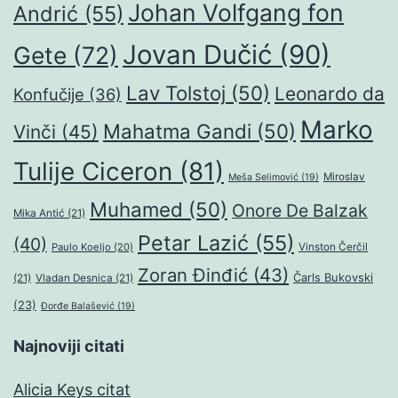
Johan Volfgang fon
Andrić
(55)
Jovan Dučić
(90)
Gete
(72)
Lav Tolstoj
(50)
Leonardo da
Konfučije
(36)
Marko
Mahatma Gandi
(50)
Vinči
(45)
Tulije Ciceron
(81)
Miroslav
Meša Selimović
(19)
Muhamed
(50)
Onore De Balzak
Mika Antić
(21)
Petar Lazić
(55)
(40)
Paulo Koeljo
(20)
Vinston Čerčil
Zoran Đinđić
(43)
Čarls Bukovski
(21)
Vladan Desnica
(21)
(23)
Đorđe Balašević
(19)
Najnoviji citati
Alicia Keys citat