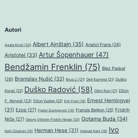
Autori
Albert Ajnštajn
(35)
Anatol Frans
(26)
Agata Kristi
(20)
Artur Šopenhauer
(47)
Aristotel
(33)
Bendžamin Frenklin
(75)
Blez Paskal
Branislav Nušić
(32)
(26)
Duško
Brus Li
(21)
Dejl Karnegi
(21)
Duško Radović
(58)
Džon
Korać
(22)
Džim Ron
(21)
Ernest Hemingvej
F. Kenedi
(23)
Džon Vuden
(22)
Erih From
(19)
(31)
Ezop
(27)
Fridrih
Fransis Bejkon
(25)
Fjodor Dostojevski
(19)
Gotama Buda
(34)
Niče
(27)
Georg Vilhelm Fridrih Hegel
(20)
Ivo
Herman Hese
(31)
Halil Džubran
(19)
Imanuel Kant
(19)