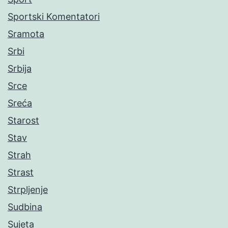
Sportski Komentatori
Sramota
Srbi
Srbija
Srce
Sreća
Starost
Stav
Strah
Strast
Strpljenje
Sudbina
Sujeta