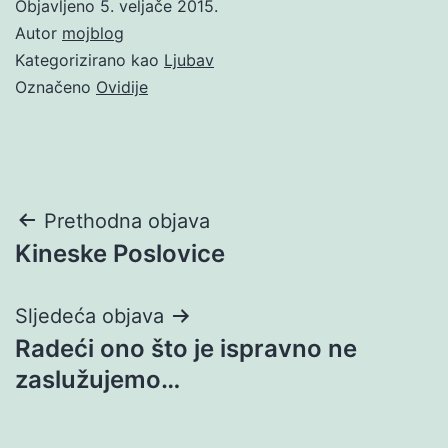
Objavljeno
5. veljače 2015.
Autor
mojblog
Kategorizirano kao
Ljubav
Označeno
Ovidije
Navigacija
Prethodna objava
Kineske Poslovice
objava
Sljedeća objava
Radeći ono što je ispravno ne
zaslužujemo…