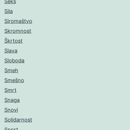
Seks
Sila
Siromaštvo
Skromnost
Škrtost
Slava
Sloboda
Smeh
Smešno
Smrt
Snaga
Snovi
Solidarnost
Sport