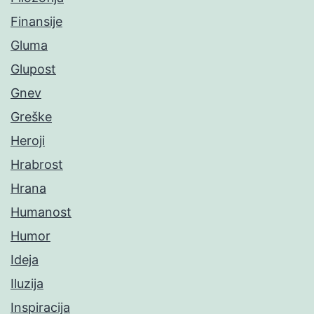
Finansije
Gluma
Glupost
Gnev
Greške
Heroji
Hrabrost
Hrana
Humanost
Humor
Ideja
Iluzija
Inspiracija