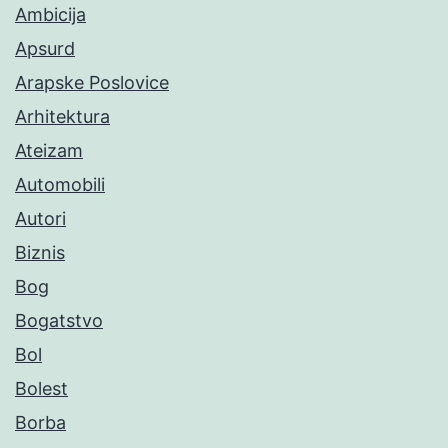
Ambicija
Apsurd
Arapske Poslovice
Arhitektura
Ateizam
Automobili
Autori
Biznis
Bog
Bogatstvo
Bol
Bolest
Borba