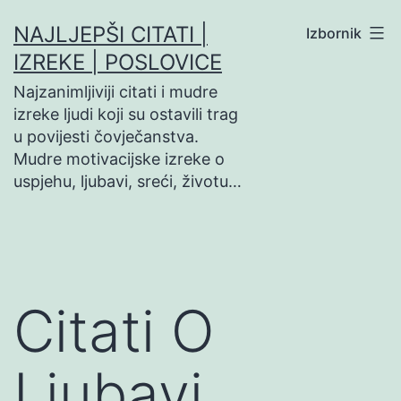
Preskoči
NAJLJEPŠI CITATI |
Izbornik
na
IZREKE | POSLOVICE
sadržaj
Najzanimljiviji citati i mudre
izreke ljudi koji su ostavili trag
u povijesti čovječanstva.
Mudre motivacijske izreke o
uspjehu, ljubavi, sreći, životu…
Citati O
Ljubavi