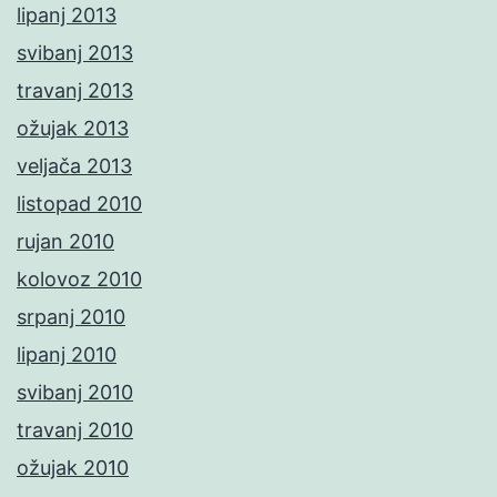
lipanj 2013
svibanj 2013
travanj 2013
ožujak 2013
veljača 2013
listopad 2010
rujan 2010
kolovoz 2010
srpanj 2010
lipanj 2010
svibanj 2010
travanj 2010
ožujak 2010