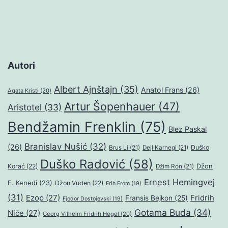
Autori
Albert Ajnštajn
(35)
Anatol Frans
(26)
Agata Kristi
(20)
Artur Šopenhauer
(47)
Aristotel
(33)
Bendžamin Frenklin
(75)
Blez Paskal
Branislav Nušić
(32)
(26)
Duško
Brus Li
(21)
Dejl Karnegi
(21)
Duško Radović
(58)
Džon
Korać
(22)
Džim Ron
(21)
Ernest Hemingvej
F. Kenedi
(23)
Džon Vuden
(22)
Erih From
(19)
(31)
Ezop
(27)
Fridrih
Fransis Bejkon
(25)
Fjodor Dostojevski
(19)
Gotama Buda
(34)
Niče
(27)
Georg Vilhelm Fridrih Hegel
(20)