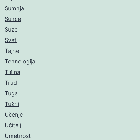
Sumnja
Sunce
Suze
Svet
Tajne
Tehnologija
Tišina
Trud
Tuga
Tužni
Učenje
Učitelj
Umetnost