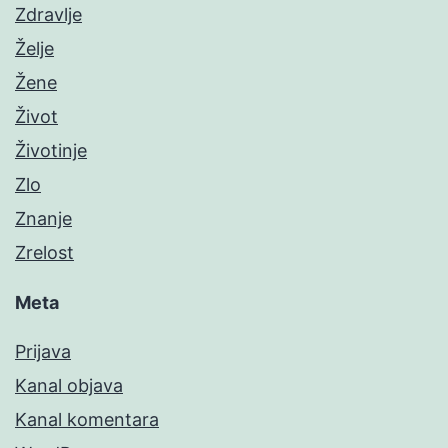
Zdravlje
Želje
Žene
Život
Životinje
Zlo
Znanje
Zrelost
Meta
Prijava
Kanal objava
Kanal komentara