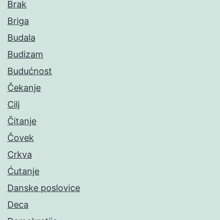
Brak
Briga
Budala
Budizam
Budućnost
Čekanje
Cilj
Čitanje
Čovek
Crkva
Ćutanje
Danske poslovice
Deca