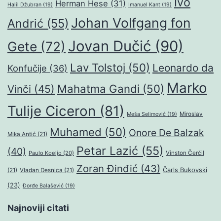
Ivo
Herman Hese
(31)
Halil Džubran
(19)
Imanuel Kant
(19)
Johan Volfgang fon
Andrić
(55)
Jovan Dučić
(90)
Gete
(72)
Lav Tolstoj
(50)
Leonardo da
Konfučije
(36)
Marko
Mahatma Gandi
(50)
Vinči
(45)
Tulije Ciceron
(81)
Miroslav
Meša Selimović
(19)
Muhamed
(50)
Onore De Balzak
Mika Antić
(21)
Petar Lazić
(55)
(40)
Paulo Koeljo
(20)
Vinston Čerčil
Zoran Đinđić
(43)
Čarls Bukovski
(21)
Vladan Desnica
(21)
(23)
Đorđe Balašević
(19)
Najnoviji citati