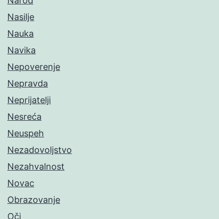
Narod
Nasilje
Nauka
Navika
Nepoverenje
Nepravda
Neprijatelji
Nesreća
Neuspeh
Nezadovoljstvo
Nezahvalnost
Novac
Obrazovanje
Oči