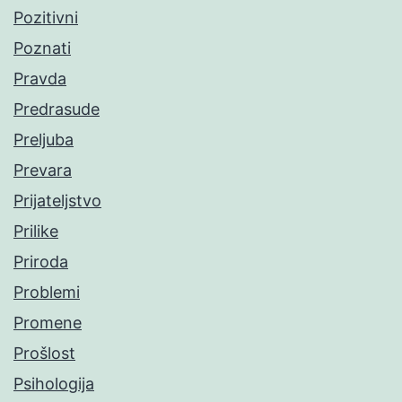
Pozitivni
Poznati
Pravda
Predrasude
Preljuba
Prevara
Prijateljstvo
Prilike
Priroda
Problemi
Promene
Prošlost
Psihologija