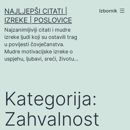
Preskoči
NAJLJEPŠI CITATI |
Izbornik
na
IZREKE | POSLOVICE
sadržaj
Najzanimljiviji citati i mudre
izreke ljudi koji su ostavili trag
u povijesti čovječanstva.
Mudre motivacijske izreke o
uspjehu, ljubavi, sreći, životu…
Kategorija:
Zahvalnost