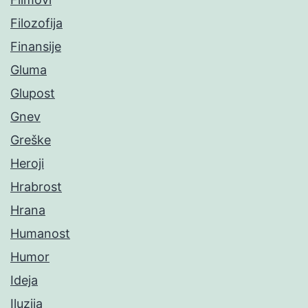
Filozofija
Finansije
Gluma
Glupost
Gnev
Greške
Heroji
Hrabrost
Hrana
Humanost
Humor
Ideja
Iluzija