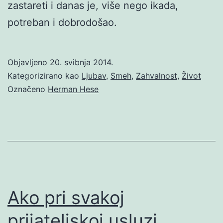
zastareti i danas je, više nego ikada,
potreban i dobrodošao.
Objavljeno
20. svibnja 2014.
Kategorizirano kao
Ljubav
,
Smeh
,
Zahvalnost
,
Život
Označeno
Herman Hese
Ako pri svakoj
prijateljskoj usluzi