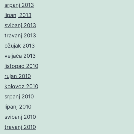
srpanj 2013
lipanj 2013
svibanj 2013
travanj 2013
ožujak 2013
veljača 2013
listopad 2010
rujan 2010
kolovoz 2010
srpanj 2010
lipanj 2010
svibanj 2010
travanj 2010