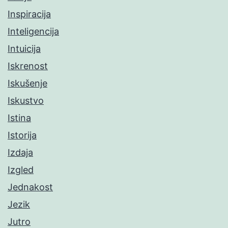
Inspiracija
Inteligencija
Intuicija
Iskrenost
Iskušenje
Iskustvo
Istina
Istorija
Izdaja
Izgled
Jednakost
Jezik
Jutro