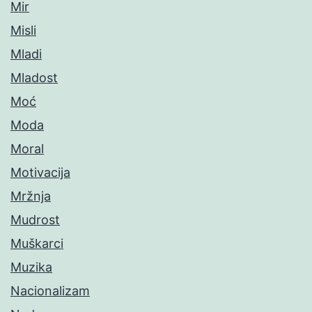
Mir
Misli
Mladi
Mladost
Moć
Moda
Moral
Motivacija
Mržnja
Mudrost
Muškarci
Muzika
Nacionalizam