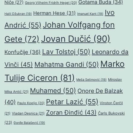
Gotama Buda
(34)
Niče
(27)
Georg Vilhelm Fridrih Hegel
(20)
Ivo
Herman Hese
(31)
Halil Džubran
(19)
Imanuel Kant
(19)
Johan Volfgang fon
Andrić
(55)
Jovan Dučić
(90)
Gete
(72)
Lav Tolstoj
(50)
Leonardo da
Konfučije
(36)
Marko
Mahatma Gandi
(50)
Vinči
(45)
Tulije Ciceron
(81)
Miroslav
Meša Selimović
(19)
Muhamed
(50)
Onore De Balzak
Mika Antić
(21)
Petar Lazić
(55)
(40)
Paulo Koeljo
(20)
Vinston Čerčil
Zoran Đinđić
(43)
Čarls Bukovski
(21)
Vladan Desnica
(21)
(23)
Đorđe Balašević
(19)