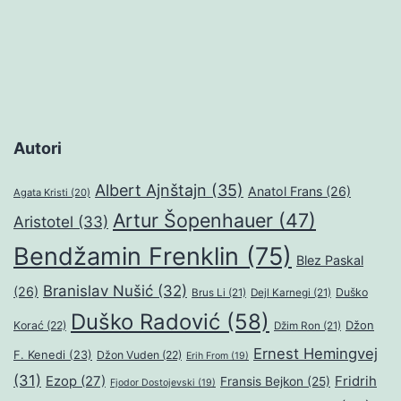
Autori
Albert Ajnštajn
(35)
Anatol Frans
(26)
Agata Kristi
(20)
Artur Šopenhauer
(47)
Aristotel
(33)
Bendžamin Frenklin
(75)
Blez Paskal
Branislav Nušić
(32)
(26)
Duško
Brus Li
(21)
Dejl Karnegi
(21)
Duško Radović
(58)
Džon
Korać
(22)
Džim Ron
(21)
Ernest Hemingvej
F. Kenedi
(23)
Džon Vuden
(22)
Erih From
(19)
(31)
Ezop
(27)
Fridrih
Fransis Bejkon
(25)
Fjodor Dostojevski
(19)