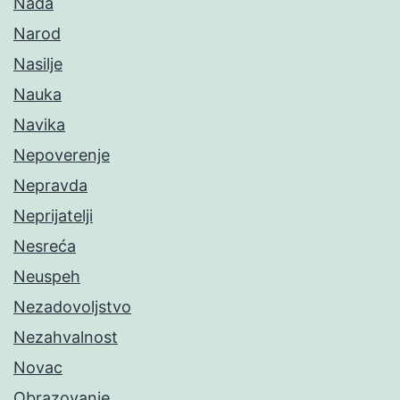
Nada
Narod
Nasilje
Nauka
Navika
Nepoverenje
Nepravda
Neprijatelji
Nesreća
Neuspeh
Nezadovoljstvo
Nezahvalnost
Novac
Obrazovanje