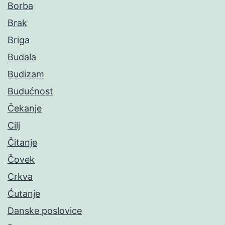
Borba
Brak
Briga
Budala
Budizam
Budućnost
Čekanje
Cilj
Čitanje
Čovek
Crkva
Ćutanje
Danske poslovice