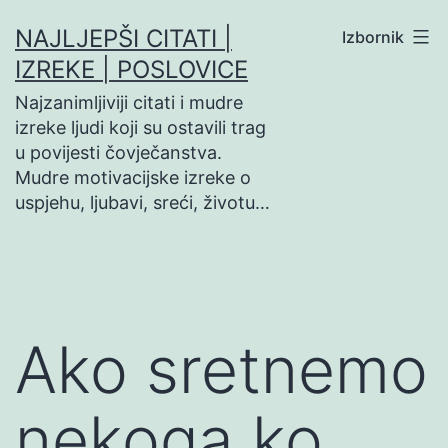
Preskoči
NAJLJEPŠI CITATI |
Izbornik
na
IZREKE | POSLOVICE
sadržaj
Najzanimljiviji citati i mudre
izreke ljudi koji su ostavili trag
u povijesti čovječanstva.
Mudre motivacijske izreke o
uspjehu, ljubavi, sreći, životu…
Ako sretnemo
nekoga ko