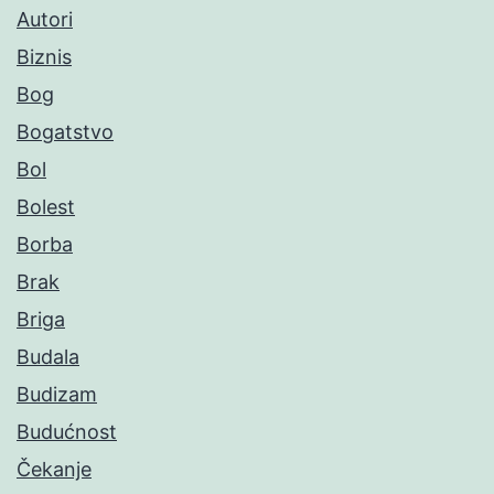
Autori
Biznis
Bog
Bogatstvo
Bol
Bolest
Borba
Brak
Briga
Budala
Budizam
Budućnost
Čekanje