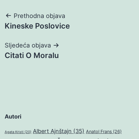
Navigacija
Prethodna objava
Kineske Poslovice
objava
Sljedeća objava
Citati O Moralu
Autori
Albert Ajnštajn
(35)
Anatol Frans
(26)
Agata Kristi
(20)