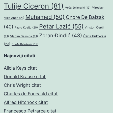
Tulije Ciceron
(81)
Miroslav
Meša Selimović
(19)
Muhamed
(50)
Onore De Balzak
Mika Antić
(21)
Petar Lazić
(55)
(40)
Paulo Koeljo
(20)
Vinston Čerčil
Zoran Đinđić
(43)
Čarls Bukovski
(21)
Vladan Desnica
(21)
(23)
Đorđe Balašević
(19)
Najnoviji citati
Alicia Keys citat
Donald Krause citat
Chris Wright citat
Charles de Foucauld citat
Alfred Hitchock citat
Francesco Petrarca citat