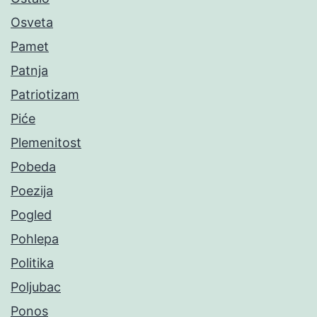
Osveta
Pamet
Patnja
Patriotizam
Piće
Plemenitost
Pobeda
Poezija
Pogled
Pohlepa
Politika
Poljubac
Ponos