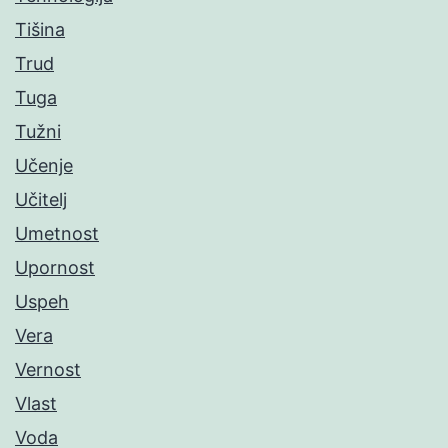
Tišina
Trud
Tuga
Tužni
Učenje
Učitelj
Umetnost
Upornost
Uspeh
Vera
Vernost
Vlast
Voda