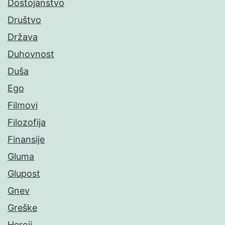
Dostojanstvo
Društvo
Država
Duhovnost
Duša
Ego
Filmovi
Filozofija
Finansije
Gluma
Glupost
Gnev
Greške
Heroji