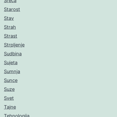
Sreća
Starost
Stav
Strah
Strast
Strpljenje
Sudbina
Sujeta
Sumnja
Sunce
Suze
Svet
Tajne
Tehnologija