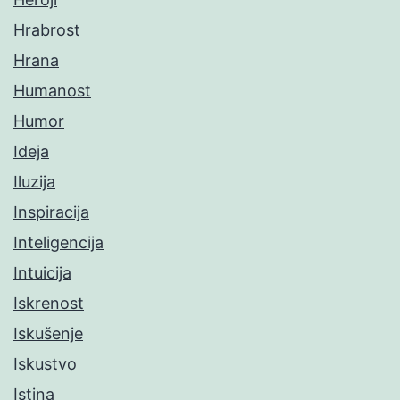
Hrabrost
Hrana
Humanost
Humor
Ideja
Iluzija
Inspiracija
Inteligencija
Intuicija
Iskrenost
Iskušenje
Iskustvo
Istina