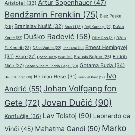
Artur Šopenhauer
(47)
Aristotel
(33)
Bendžamin Frenklin
(75)
Blez Paskal
Branislav Nušić
(32)
(26)
Duško
Brus Li
(21)
Dejl Karnegi
(21)
Duško Radović
(58)
Džon
Korać
(22)
Džim Ron
(21)
Ernest Hemingvej
F. Kenedi
(23)
Džon Vuden
(22)
Erih From
(19)
(31)
Ezop
(27)
Fridrih
Fransis Bejkon
(25)
Fjodor Dostojevski
(19)
Gotama Buda
(34)
Niče
(27)
Georg Vilhelm Fridrih Hegel
(20)
Ivo
Herman Hese
(31)
Halil Džubran
(19)
Imanuel Kant
(19)
Johan Volfgang fon
Andrić
(55)
Jovan Dučić
(90)
Gete
(72)
Lav Tolstoj
(50)
Leonardo da
Konfučije
(36)
Marko
Mahatma Gandi
(50)
Vinči
(45)