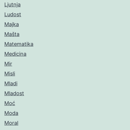
Ljutnja
Ludost
Majka
Mašta
Matematika
Medicina
Mir
Misli
Mladi
Mladost
Moć
Moda
Moral