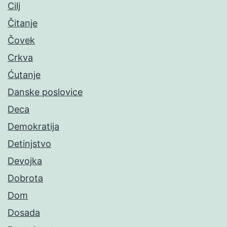
Cilj
Čitanje
Čovek
Crkva
Ćutanje
Danske poslovice
Deca
Demokratija
Detinjstvo
Devojka
Dobrota
Dom
Dosada