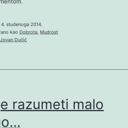
mentom.
o
4. studenoga 2014.
irano kao
Dobrota
,
Mudrost
Jovan Dučić
je razumeti malo
go…