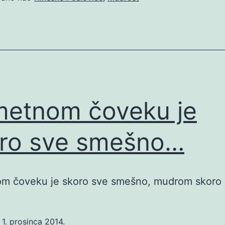
etnom čoveku je
ro sve smešno…
m čoveku je skoro sve smešno, mudrom skoro n
o
1. prosinca 2014.