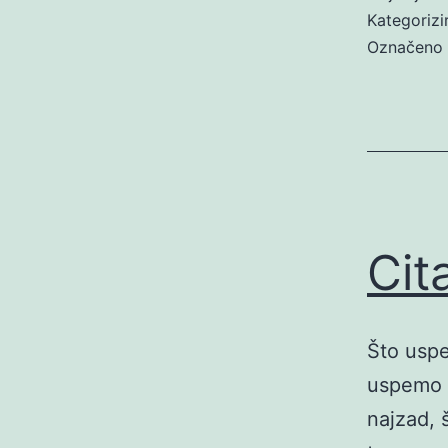
Kategoriz
Označeno
Cit
Što usp
uspemo 
najzad,