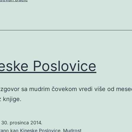
eske Poslovice
azgovor sa mudrim čovekom vredi više od mese
z knjige.
o
30. prosinca 2014.
irano kao
Kineske Poslovice
,
Mudrost