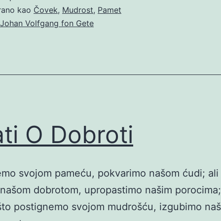
irano kao
Čovek
,
Mudrost
,
Pamet
Johan Volfgang fon Gete
ati O Dobroti
emo svojom pameću, pokvarimo našom ćudi; ali 
našom dobrotom, upropastimo našim porocima;
 što postignemo svojom mudrošću, izgubimo na