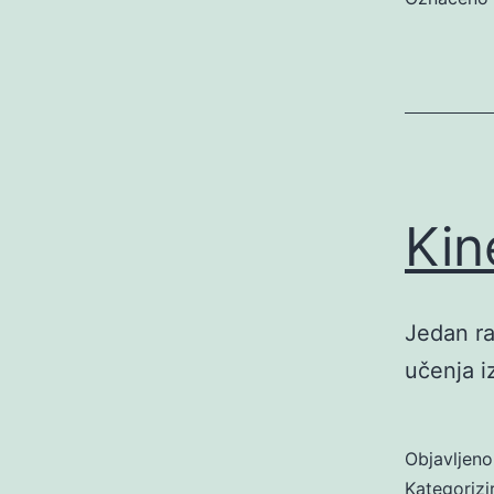
Kin
Jedan r
učenja i
Objavljen
Kategoriz