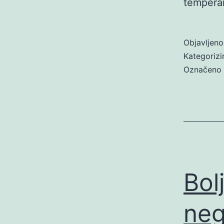
tempera
Objavljen
Kategoriz
Označeno
Bol
ne