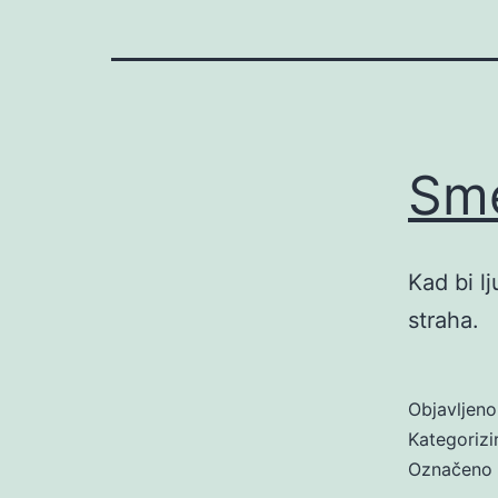
Sme
Kad bi l
straha.
Objavljen
Kategoriz
Označeno