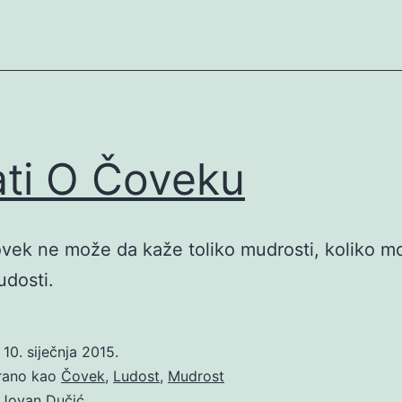
ati O Čoveku
vek ne može da kaže toliko mudrosti, koliko m
udosti.
o
10. siječnja 2015.
irano kao
Čovek
,
Ludost
,
Mudrost
Jovan Dučić