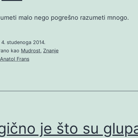
azumeti malo nego pogrešno razumeti mnogo.
o
4. studenoga 2014.
irano kao
Mudrost
,
Znanje
Anatol Frans
gično je što su glup