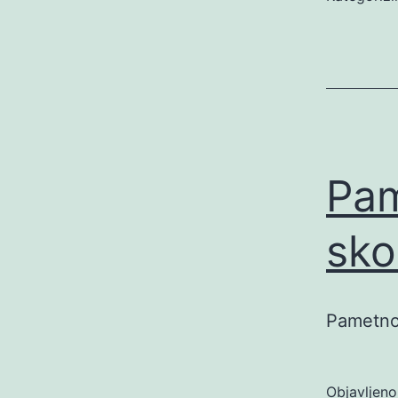
Pam
sko
Pametno
Objavljen