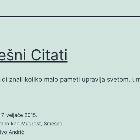
šni Citati
judi znali koliko malo pameti upravlja svetom, um
o
7. veljače 2015.
irano kao
Mudrost
,
Smešno
Ivo Andrić