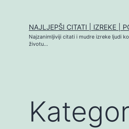
Preskoči
na
sadržaj
NAJLJEPŠI CITATI | IZREKE | 
Najzanimljiviji citati i mudre izreke ljudi 
životu…
Kategor