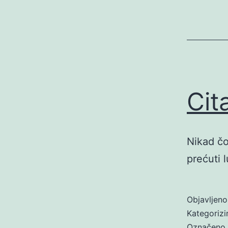
Cit
Nikad čo
prećuti l
Objavljen
Kategoriz
Označeno