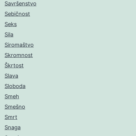
Savršenstvo
Sebičnost
Seks
Sila
Siromaštvo
Skromnost
Škrtost
Slava
Sloboda
Smeh
Smešno
Smrt
Snaga