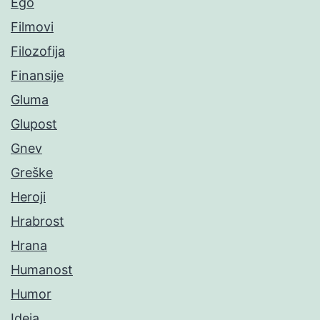
Ego
Filmovi
Filozofija
Finansije
Gluma
Glupost
Gnev
Greške
Heroji
Hrabrost
Hrana
Humanost
Humor
Ideja