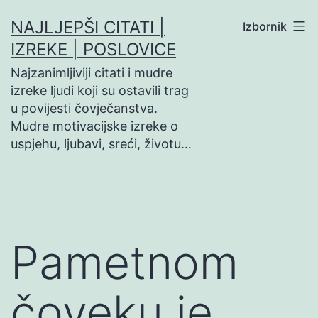
Preskoči
NAJLJEPŠI CITATI |
Izbornik
na
IZREKE | POSLOVICE
sadržaj
Najzanimljiviji citati i mudre
izreke ljudi koji su ostavili trag
u povijesti čovječanstva.
Mudre motivacijske izreke o
uspjehu, ljubavi, sreći, životu…
Pametnom
čoveku je