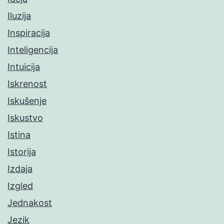
Iluzija
Inspiracija
Inteligencija
Intuicija
Iskrenost
Iskušenje
Iskustvo
Istina
Istorija
Izdaja
Izgled
Jednakost
Jezik