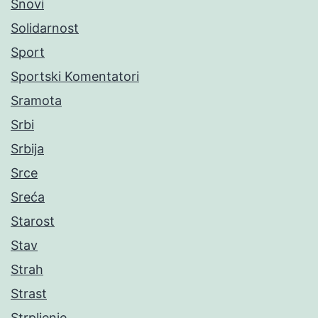
Snovi
Solidarnost
Sport
Sportski Komentatori
Sramota
Srbi
Srbija
Srce
Sreća
Starost
Stav
Strah
Strast
Strpljenje