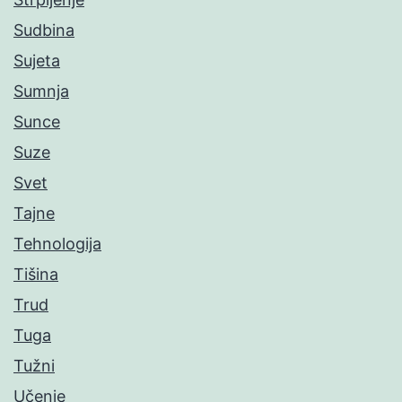
Sudbina
Sujeta
Sumnja
Sunce
Suze
Svet
Tajne
Tehnologija
Tišina
Trud
Tuga
Tužni
Učenje