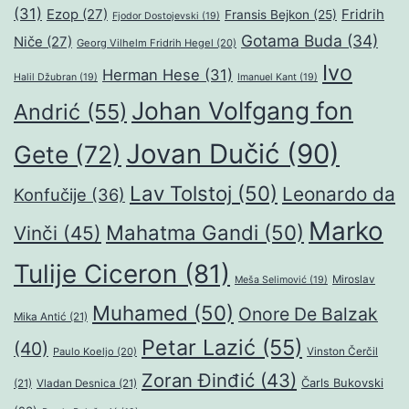
(31)
Ezop
(27)
Fridrih
Fransis Bejkon
(25)
Fjodor Dostojevski
(19)
Gotama Buda
(34)
Niče
(27)
Georg Vilhelm Fridrih Hegel
(20)
Ivo
Herman Hese
(31)
Halil Džubran
(19)
Imanuel Kant
(19)
Johan Volfgang fon
Andrić
(55)
Jovan Dučić
(90)
Gete
(72)
Lav Tolstoj
(50)
Leonardo da
Konfučije
(36)
Marko
Mahatma Gandi
(50)
Vinči
(45)
Tulije Ciceron
(81)
Miroslav
Meša Selimović
(19)
Muhamed
(50)
Onore De Balzak
Mika Antić
(21)
Petar Lazić
(55)
(40)
Paulo Koeljo
(20)
Vinston Čerčil
Zoran Đinđić
(43)
Čarls Bukovski
(21)
Vladan Desnica
(21)