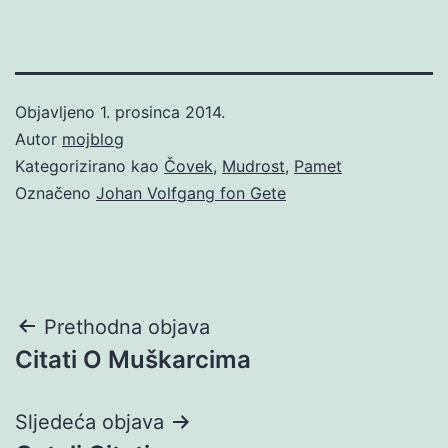
Objavljeno
1. prosinca 2014.
Autor
mojblog
Kategorizirano kao
Čovek
,
Mudrost
,
Pamet
Označeno
Johan Volfgang fon Gete
Navigacija
Prethodna objava
Citati O Muškarcima
objava
Sljedeća objava