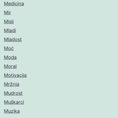
Medicina
Mir
Misli
Mladi
Mladost
Moć
Moda
Moral
Motivacija
Mržnja
Mudrost
Muškarci
Muzika