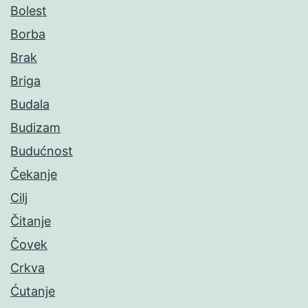
Bolest
Borba
Brak
Briga
Budala
Budizam
Budućnost
Čekanje
Cilj
Čitanje
Čovek
Crkva
Ćutanje