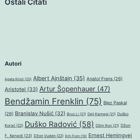
Ostali Citati
Autori
Albert Ajnštajn
(35)
Anatol Frans
(26)
Agata Kristi
(20)
Artur Šopenhauer
(47)
Aristotel
(33)
Bendžamin Frenklin
(75)
Blez Paskal
Branislav Nušić
(32)
(26)
Duško
Brus Li
(21)
Dejl Karnegi
(21)
Duško Radović
(58)
Džon
Korać
(22)
Džim Ron
(21)
Ernest Hemingvej
F. Kenedi
(23)
Džon Vuden
(22)
Erih From
(19)