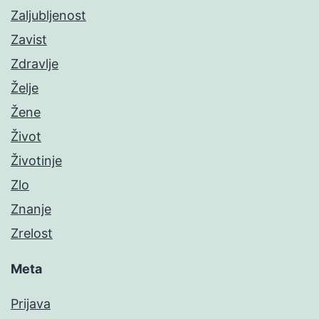
Zaljubljenost
Zavist
Zdravlje
Želje
Žene
Život
Životinje
Zlo
Znanje
Zrelost
Meta
Prijava