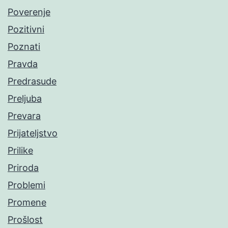
Poverenje
Pozitivni
Poznati
Pravda
Predrasude
Preljuba
Prevara
Prijateljstvo
Prilike
Priroda
Problemi
Promene
Prošlost