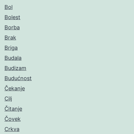
Bol
Bolest
Borba
Brak
Briga
Budala
Budizam
Budućnost
Čekanje
Cilj
Čitanje
Čovek
Crkva