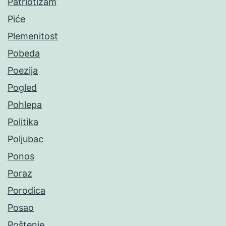
Patriotizam
Piće
Plemenitost
Pobeda
Poezija
Pogled
Pohlepa
Politika
Poljubac
Ponos
Poraz
Porodica
Posao
Poštenje