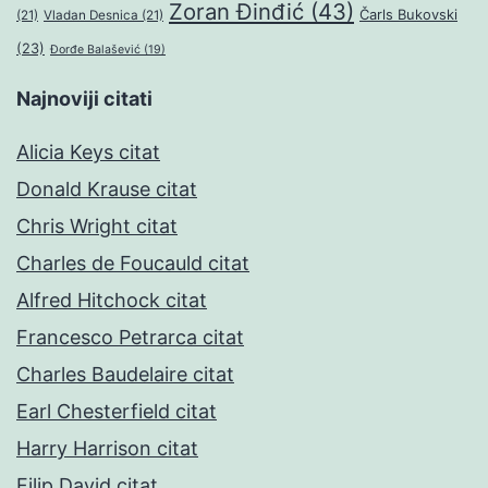
Zoran Đinđić
(43)
Čarls Bukovski
(21)
Vladan Desnica
(21)
(23)
Đorđe Balašević
(19)
Najnoviji citati
Alicia Keys citat
Donald Krause citat
Chris Wright citat
Charles de Foucauld citat
Alfred Hitchock citat
Francesco Petrarca citat
Charles Baudelaire citat
Earl Chesterfield citat
Harry Harrison citat
Filip David citat