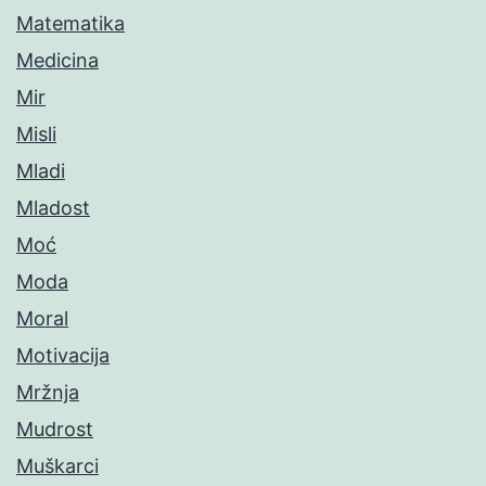
Matematika
Medicina
Mir
Misli
Mladi
Mladost
Moć
Moda
Moral
Motivacija
Mržnja
Mudrost
Muškarci