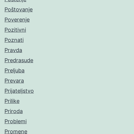
Poštovanje
Poverenje
Pozitivni
Poznati
Pravda
Predrasude
Preljuba
Prevara
Prijateljstvo
Prilike
Priroda
Problemi
Promene