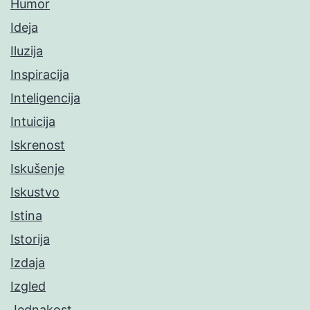
Humor
Ideja
Iluzija
Inspiracija
Inteligencija
Intuicija
Iskrenost
Iskušenje
Iskustvo
Istina
Istorija
Izdaja
Izgled
Jednakost