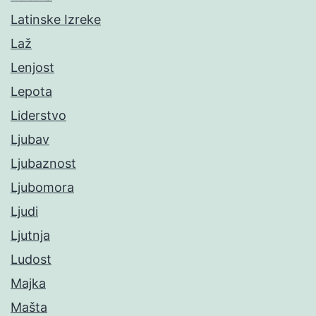
Latinske Izreke
Laž
Lenjost
Lepota
Liderstvo
Ljubav
Ljubaznost
Ljubomora
Ljudi
Ljutnja
Ludost
Majka
Mašta