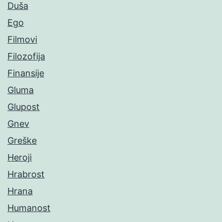
Duša
Ego
Filmovi
Filozofija
Finansije
Gluma
Glupost
Gnev
Greške
Heroji
Hrabrost
Hrana
Humanost