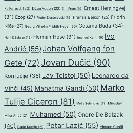
Ernest Hemingvej
F. Kenedi
(23)
Džon Vuden
(22)
Erih From
(19)
(31)
Ezop
(27)
Fridrih
Fransis Bejkon
(25)
Fjodor Dostojevski
(19)
Gotama Buda
(34)
Niče
(27)
Georg Vilhelm Fridrih Hegel
(20)
Ivo
Herman Hese
(31)
Halil Džubran
(19)
Imanuel Kant
(19)
Johan Volfgang fon
Andrić
(55)
Jovan Dučić
(90)
Gete
(72)
Lav Tolstoj
(50)
Leonardo da
Konfučije
(36)
Marko
Mahatma Gandi
(50)
Vinči
(45)
Tulije Ciceron
(81)
Miroslav
Meša Selimović
(19)
Muhamed
(50)
Onore De Balzak
Mika Antić
(21)
Petar Lazić
(55)
(40)
Paulo Koeljo
(20)
Vinston Čerčil