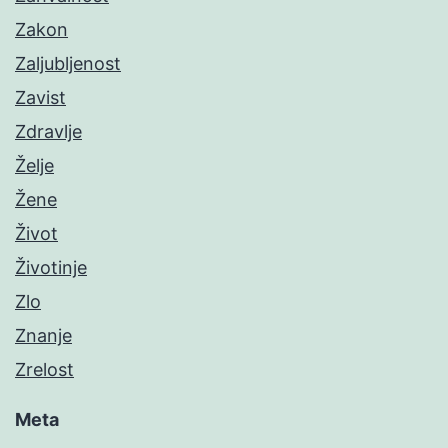
Zakon
Zaljubljenost
Zavist
Zdravlje
Želje
Žene
Život
Životinje
Zlo
Znanje
Zrelost
Meta