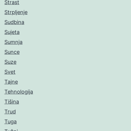
Strast
Strpljenje
Sudbina
Sujeta
Sumnja
Sunce
Suze
Svet
Tajne
Tehnologija
Tišina
Trud
Tuga