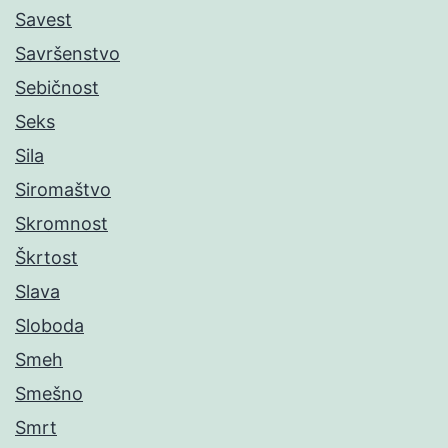
Savest
Savršenstvo
Sebičnost
Seks
Sila
Siromaštvo
Skromnost
Škrtost
Slava
Sloboda
Smeh
Smešno
Smrt