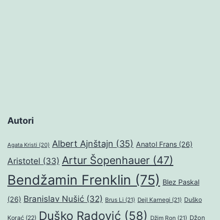
Autori
Albert Ajnštajn
(35)
Anatol Frans
(26)
Agata Kristi
(20)
Artur Šopenhauer
(47)
Aristotel
(33)
Bendžamin Frenklin
(75)
Blez Paskal
Branislav Nušić
(32)
(26)
Duško
Brus Li
(21)
Dejl Karnegi
(21)
Duško Radović
(58)
Džon
Korać
(22)
Džim Ron
(21)