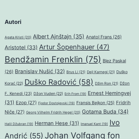
Autori
Albert Ajnštajn
(35)
Anatol Frans
(26)
Agata Kristi
(20)
Artur Šopenhauer
(47)
Aristotel
(33)
Bendžamin Frenklin
(75)
Blez Paskal
Branislav Nušić
(32)
(26)
Duško
Brus Li
(21)
Dejl Karnegi
(21)
Duško Radović
(58)
Džon
Korać
(22)
Džim Ron
(21)
Ernest Hemingvej
F. Kenedi
(23)
Džon Vuden
(22)
Erih From
(19)
(31)
Ezop
(27)
Fridrih
Fransis Bejkon
(25)
Fjodor Dostojevski
(19)
Gotama Buda
(34)
Niče
(27)
Georg Vilhelm Fridrih Hegel
(20)
Ivo
Herman Hese
(31)
Halil Džubran
(19)
Imanuel Kant
(19)
Johan Volfgang fon
Andrić
(55)