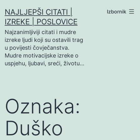
Preskoči
NAJLJEPŠI CITATI |
Izbornik
na
IZREKE | POSLOVICE
sadržaj
Najzanimljiviji citati i mudre
izreke ljudi koji su ostavili trag
u povijesti čovječanstva.
Mudre motivacijske izreke o
uspjehu, ljubavi, sreći, životu…
Oznaka:
Duško