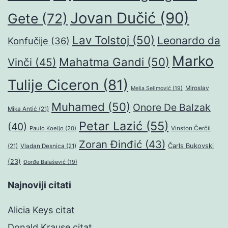
Jovan Dučić
(90)
Gete
(72)
Lav Tolstoj
(50)
Leonardo da
Konfučije
(36)
Marko
Mahatma Gandi
(50)
Vinči
(45)
Tulije Ciceron
(81)
Miroslav
Meša Selimović
(19)
Muhamed
(50)
Onore De Balzak
Mika Antić
(21)
Petar Lazić
(55)
(40)
Paulo Koeljo
(20)
Vinston Čerčil
Zoran Đinđić
(43)
Čarls Bukovski
(21)
Vladan Desnica
(21)
(23)
Đorđe Balašević
(19)
Najnoviji citati
Alicia Keys citat
Donald Krause citat