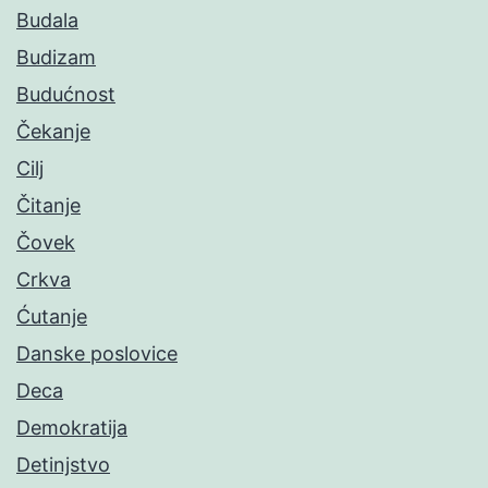
Budala
Budizam
Budućnost
Čekanje
Cilj
Čitanje
Čovek
Crkva
Ćutanje
Danske poslovice
Deca
Demokratija
Detinjstvo