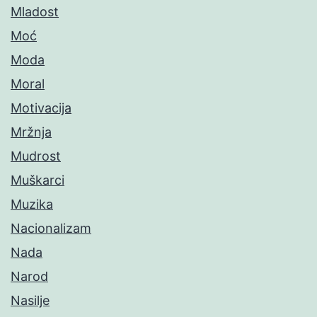
Mladost
Moć
Moda
Moral
Motivacija
Mržnja
Mudrost
Muškarci
Muzika
Nacionalizam
Nada
Narod
Nasilje