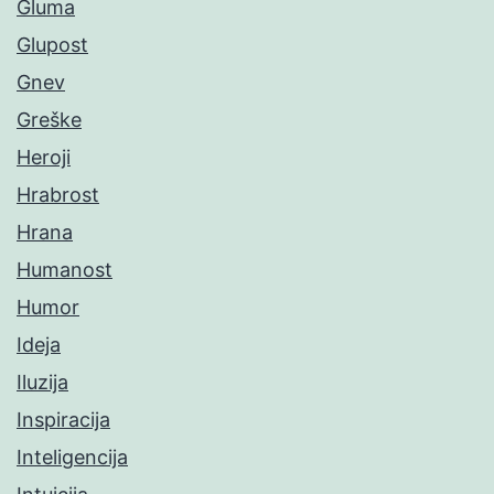
Gluma
Glupost
Gnev
Greške
Heroji
Hrabrost
Hrana
Humanost
Humor
Ideja
Iluzija
Inspiracija
Inteligencija