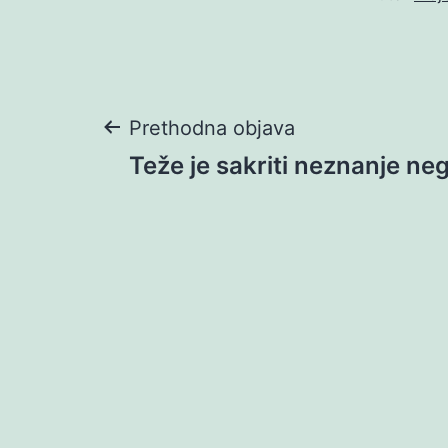
Navigacija
Prethodna objava
Teže je sakriti neznanje n
objava