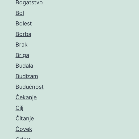
Bogatstvo
Bol
Bolest
Borba
Brak
Briga
Budala
Budizam
Budućnost
Čekanje
Cilj
Čitanje
Čovek