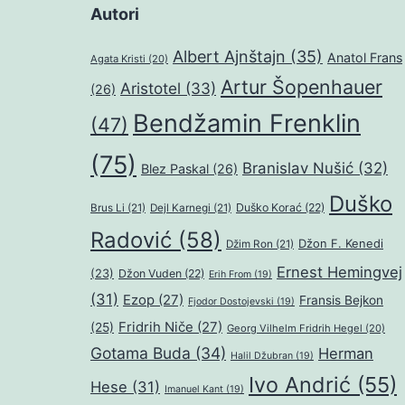
Autori
Albert Ajnštajn
(35)
Anatol Frans
Agata Kristi
(20)
Artur Šopenhauer
Aristotel
(33)
(26)
Bendžamin Frenklin
(47)
(75)
Branislav Nušić
(32)
Blez Paskal
(26)
Duško
Duško Korać
(22)
Brus Li
(21)
Dejl Karnegi
(21)
Radović
(58)
Džon F. Kenedi
Džim Ron
(21)
Ernest Hemingvej
(23)
Džon Vuden
(22)
Erih From
(19)
(31)
Ezop
(27)
Fransis Bejkon
Fjodor Dostojevski
(19)
Fridrih Niče
(27)
(25)
Georg Vilhelm Fridrih Hegel
(20)
Gotama Buda
(34)
Herman
Halil Džubran
(19)
Ivo Andrić
(55)
Hese
(31)
Imanuel Kant
(19)