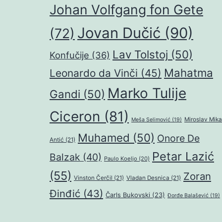
Johan Volfgang fon Gete
Jovan Dučić
(90)
(72)
Lav Tolstoj
(50)
Konfučije
(36)
Mahatma
Leonardo da Vinči
(45)
Marko Tulije
Gandi
(50)
Ciceron
(81)
Miroslav Mika
Meša Selimović
(19)
Muhamed
(50)
Onore De
Antić
(21)
Petar Lazić
Balzak
(40)
Paulo Koeljo
(20)
(55)
Zoran
Vinston Čerčil
(21)
Vladan Desnica
(21)
Đinđić
(43)
Čarls Bukovski
(23)
Đorđe Balašević
(19)