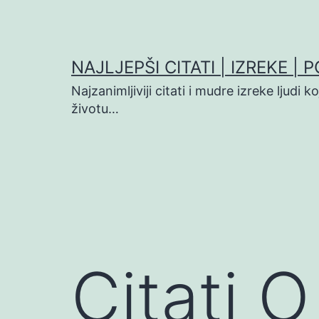
Preskoči
na
sadržaj
NAJLJEPŠI CITATI | IZREKE | 
Najzanimljiviji citati i mudre izreke ljudi 
životu…
Citati 