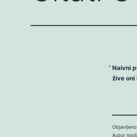
Naivni p
žive oni 
Objavljen
Autor
moj