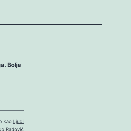
a. Bolje
no kao
Ljudi
ko Radović