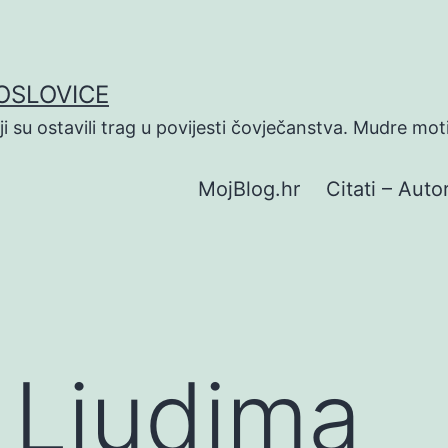
POSLOVICE
koji su ostavili trag u povijesti čovječanstva. Mudre mot
MojBlog.hr
Citati – Autor
O Ljudima