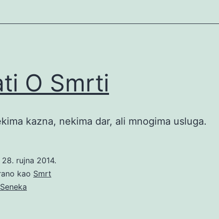
ati O Smrti
kima kazna, nekima dar, ali mnogima usluga.
o
28. rujna 2014.
irano kao
Smrt
Seneka