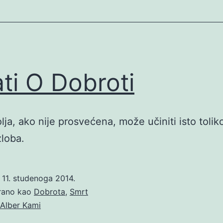
ati O Dobroti
lja, ako nije prosvećena, može učiniti isto toliko
zloba.
o
11. studenoga 2014.
irano kao
Dobrota
,
Smrt
Alber Kami