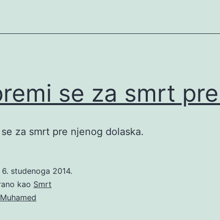
premi se za smrt pr
 se za smrt pre njenog dolaska.
o
6. studenoga 2014.
irano kao
Smrt
Muhamed