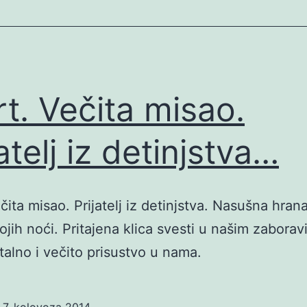
t. Večita misao.
jatelj iz detinjstva…
čita misao. Prijatelj iz detinjstva. Nasušna hran
ojih noći. Pritajena klica svesti u našim zaborav
talno i večito prisustvo u nama.
o
7. kolovoza 2014.