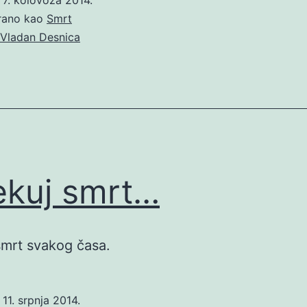
irano kao
Smrt
Vladan Desnica
kuj smrt…
mrt svakog časa.
o
11. srpnja 2014.