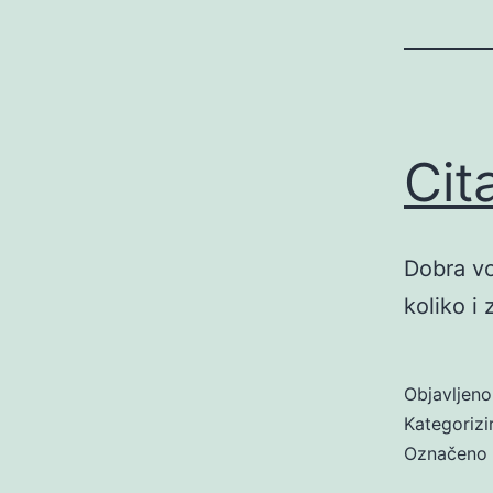
Cit
Dobra vo
koliko i 
Objavljen
Kategoriz
Označeno