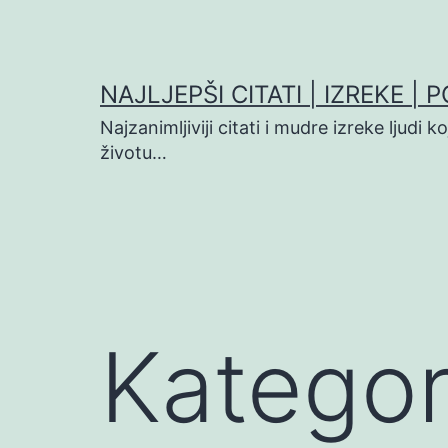
Preskoči
na
sadržaj
NAJLJEPŠI CITATI | IZREKE | 
Najzanimljiviji citati i mudre izreke ljudi 
životu…
Kategor