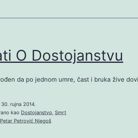
ati O Dostojanstvu
rođen da po jednom umre, čast i bruka žive dovi
o
30. rujna 2014.
irano kao
Dostojanstvo
,
Smrt
Petar Petrović Njegoš