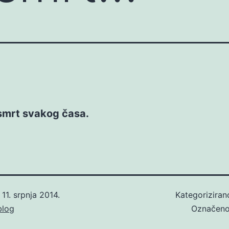
smrt svakog časa.
o
11. srpnja 2014.
Kategorizira
blog
Označen