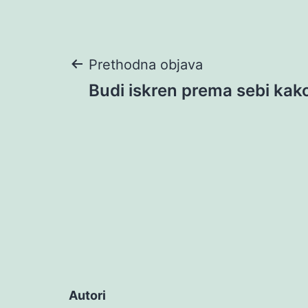
Navigacija
Prethodna objava
Budi iskren prema sebi kak
objava
Autori