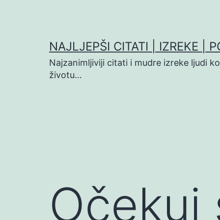
Preskoči
na
sadržaj
NAJLJEPŠI CITATI | IZREKE | 
Najzanimljiviji citati i mudre izreke ljudi 
životu…
Očekuj