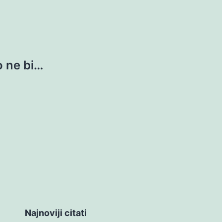
o ne bi…
Najnoviji citati