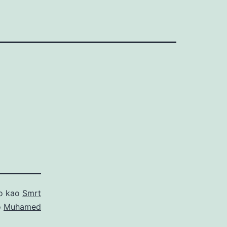
no kao
Smrt
o
Muhamed