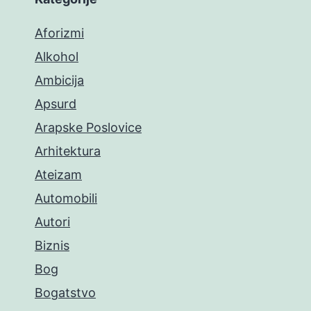
Aforizmi
Alkohol
Ambicija
Apsurd
Arapske Poslovice
Arhitektura
Ateizam
Automobili
Autori
Biznis
Bog
Bogatstvo