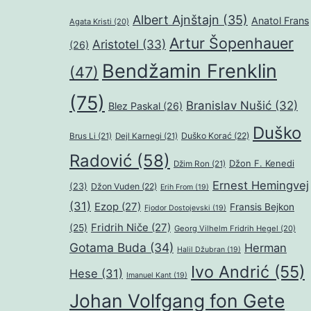
Albert Ajnštajn
(35)
Anatol Frans
Agata Kristi
(20)
Artur Šopenhauer
Aristotel
(33)
(26)
Bendžamin Frenklin
(47)
(75)
Branislav Nušić
(32)
Blez Paskal
(26)
Duško
Duško Korać
(22)
Brus Li
(21)
Dejl Karnegi
(21)
Radović
(58)
Džon F. Kenedi
Džim Ron
(21)
Ernest Hemingvej
(23)
Džon Vuden
(22)
Erih From
(19)
(31)
Ezop
(27)
Fransis Bejkon
Fjodor Dostojevski
(19)
Fridrih Niče
(27)
(25)
Georg Vilhelm Fridrih Hegel
(20)
Gotama Buda
(34)
Herman
Halil Džubran
(19)
Ivo Andrić
(55)
Hese
(31)
Imanuel Kant
(19)
Johan Volfgang fon Gete