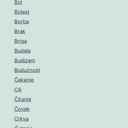
Bol
Bolest
Borba
Brak
Briga
Budala
Budizam
Budućnost
Čekanje
Cilj
Čitanje
Čovek
Crkva