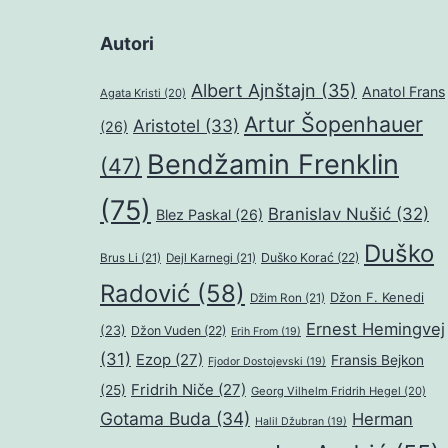
Autori
Albert Ajnštajn
(35)
Anatol Frans
Agata Kristi
(20)
Artur Šopenhauer
Aristotel
(33)
(26)
Bendžamin Frenklin
(47)
(75)
Branislav Nušić
(32)
Blez Paskal
(26)
Duško
Duško Korać
(22)
Brus Li
(21)
Dejl Karnegi
(21)
Radović
(58)
Džon F. Kenedi
Džim Ron
(21)
Ernest Hemingvej
(23)
Džon Vuden
(22)
Erih From
(19)
(31)
Ezop
(27)
Fransis Bejkon
Fjodor Dostojevski
(19)
Fridrih Niče
(27)
(25)
Georg Vilhelm Fridrih Hegel
(20)
Gotama Buda
(34)
Herman
Halil Džubran
(19)