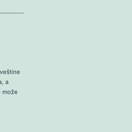
 veštine
a, a
ne može