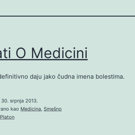
ati O Medicini
definitivno daju jako čudna imena bolestima.
o
30. srpnja 2013.
irano kao
Medicina
,
Smešno
Platon