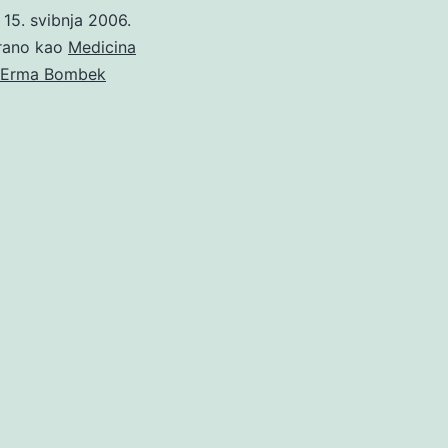
o
15. svibnja 2006.
irano kao
Medicina
Erma Bombek