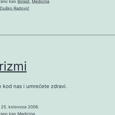
irano kao
Bolest
,
Medicina
Duško Radović
rizmi
e kod nas i umrećete zdravi.
o
25. kolovoza 2006.
irano kao
Medicina