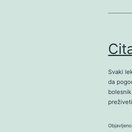
Cit
Svaki le
da pogod
bolesnik
preživet
Objavljen