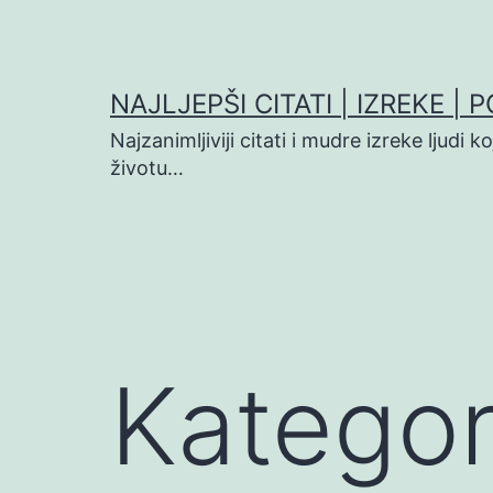
Preskoči
na
sadržaj
NAJLJEPŠI CITATI | IZREKE | 
Najzanimljiviji citati i mudre izreke ljudi 
životu…
Kategor