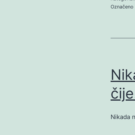
Označeno
Nik
čij
Nikada n