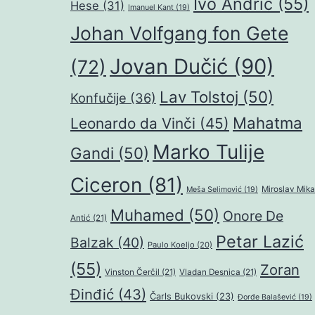
Ivo Andrić
(55)
Hese
(31)
Imanuel Kant
(19)
Johan Volfgang fon Gete
Jovan Dučić
(90)
(72)
Lav Tolstoj
(50)
Konfučije
(36)
Mahatma
Leonardo da Vinči
(45)
Marko Tulije
Gandi
(50)
Ciceron
(81)
Miroslav Mika
Meša Selimović
(19)
Muhamed
(50)
Onore De
Antić
(21)
Petar Lazić
Balzak
(40)
Paulo Koeljo
(20)
(55)
Zoran
Vinston Čerčil
(21)
Vladan Desnica
(21)
Đinđić
(43)
Čarls Bukovski
(23)
Đorđe Balašević
(19)