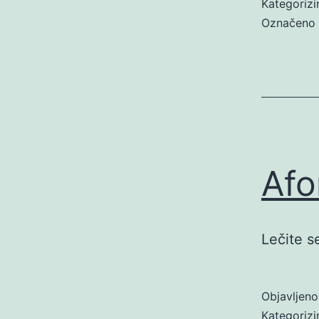
Kategoriz
Označeno
Afo
Lečite s
Objavljen
Kategoriz