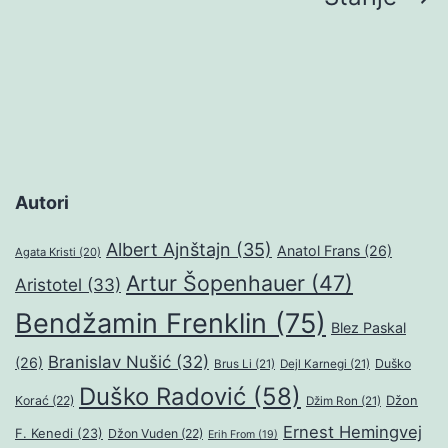
stranica
objava
Autori
Albert Ajnštajn
(35)
Anatol Frans
(26)
Agata Kristi
(20)
Artur Šopenhauer
(47)
Aristotel
(33)
Bendžamin Frenklin
(75)
Blez Paskal
Branislav Nušić
(32)
(26)
Duško
Brus Li
(21)
Dejl Karnegi
(21)
Duško Radović
(58)
Džon
Korać
(22)
Džim Ron
(21)
Ernest Hemingvej
F. Kenedi
(23)
Džon Vuden
(22)
Erih From
(19)