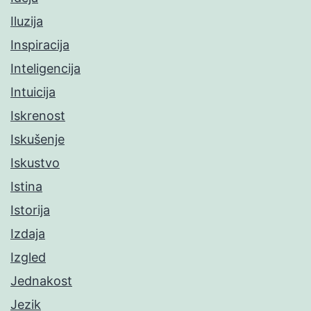
Iluzija
Inspiracija
Inteligencija
Intuicija
Iskrenost
Iskušenje
Iskustvo
Istina
Istorija
Izdaja
Izgled
Jednakost
Jezik