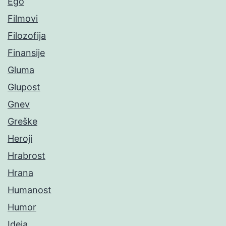
Ego
Filmovi
Filozofija
Finansije
Gluma
Glupost
Gnev
Greške
Heroji
Hrabrost
Hrana
Humanost
Humor
Ideja