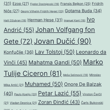
(31)
Ezop
(27)
Fridrih
Fransis Bejkon
(25)
Fjodor Dostojevski
(19)
Gotama Buda
(34)
Niče
(27)
Georg Vilhelm Fridrih Hegel
(20)
Ivo
Herman Hese
(31)
Halil Džubran
(19)
Imanuel Kant
(19)
Johan Volfgang fon
Andrić
(55)
Jovan Dučić
(90)
Gete
(72)
Lav Tolstoj
(50)
Leonardo da
Konfučije
(36)
Marko
Mahatma Gandi
(50)
Vinči
(45)
Tulije Ciceron
(81)
Miroslav
Meša Selimović
(19)
Muhamed
(50)
Onore De Balzak
Mika Antić
(21)
Petar Lazić
(55)
(40)
Paulo Koeljo
(20)
Vinston Čerčil
Zoran Đinđić
(43)
Čarls Bukovski
(21)
Vladan Desnica
(21)