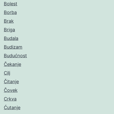
Bolest
Borba
Brak
Briga
Budala
Budizam
Budućnost
Čekanje
Cilj
Čitanje
Čovek
Crkva
Ćutanje