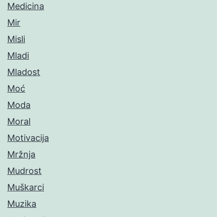
Medicina
Mir
Misli
Mladi
Mladost
Moć
Moda
Moral
Motivacija
Mržnja
Mudrost
Muškarci
Muzika