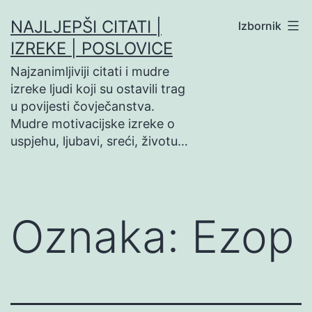
Preskoči
NAJLJEPŠI CITATI |
Izbornik
na
IZREKE | POSLOVICE
sadržaj
Najzanimljiviji citati i mudre
izreke ljudi koji su ostavili trag
u povijesti čovječanstva.
Mudre motivacijske izreke o
uspjehu, ljubavi, sreći, životu…
Oznaka:
Ezop