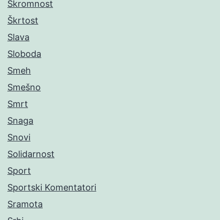
Skromnost
Škrtost
Slava
Sloboda
Smeh
Smešno
Smrt
Snaga
Snovi
Solidarnost
Sport
Sportski Komentatori
Sramota