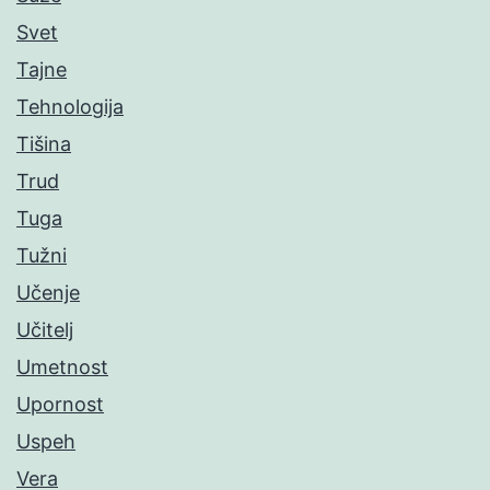
Svet
Tajne
Tehnologija
Tišina
Trud
Tuga
Tužni
Učenje
Učitelj
Umetnost
Upornost
Uspeh
Vera