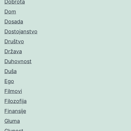
Dobrota
Dom
Dosada
Dostojanstvo
Društvo
Država
Duhovnost
Duša
Ego
Filmovi
Filozofija
Finansije
Gluma
Glupost