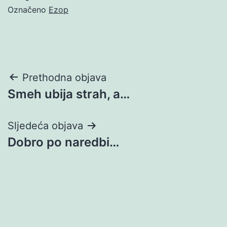
Označeno
Ezop
Navigacija
Prethodna objava
Smeh ubija strah, a…
objava
Sljedeća objava
Dobro po naredbi…