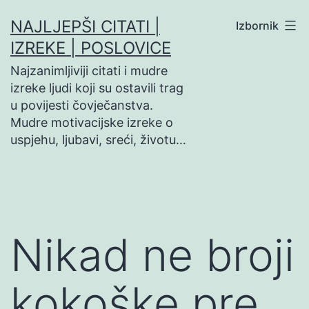
Preskoči
NAJLJEPŠI CITATI |
Izbornik
na
IZREKE | POSLOVICE
sadržaj
Najzanimljiviji citati i mudre
izreke ljudi koji su ostavili trag
u povijesti čovječanstva.
Mudre motivacijske izreke o
uspjehu, ljubavi, sreći, životu…
Nikad ne broji
kokoške pre…