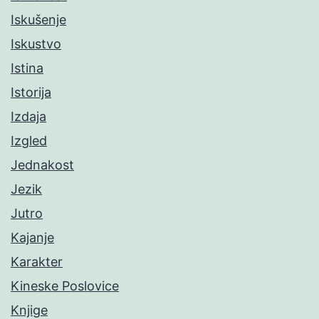
Iskušenje
Iskustvo
Istina
Istorija
Izdaja
Izgled
Jednakost
Jezik
Jutro
Kajanje
Karakter
Kineske Poslovice
Knjige