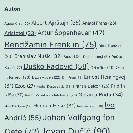
Autori
Albert Ajnštajn
(35)
Anatol Frans
(26)
Agata Kristi
(20)
Artur Šopenhauer
(47)
Aristotel
(33)
Bendžamin Frenklin
(75)
Blez Paskal
Branislav Nušić
(32)
(26)
Duško
Brus Li
(21)
Dejl Karnegi
(21)
Duško Radović
(58)
Džon
Korać
(22)
Džim Ron
(21)
Ernest Hemingvej
F. Kenedi
(23)
Džon Vuden
(22)
Erih From
(19)
(31)
Ezop
(27)
Fridrih
Fransis Bejkon
(25)
Fjodor Dostojevski
(19)
Gotama Buda
(34)
Niče
(27)
Georg Vilhelm Fridrih Hegel
(20)
Ivo
Herman Hese
(31)
Halil Džubran
(19)
Imanuel Kant
(19)
Johan Volfgang fon
Andrić
(55)
Jovan Dučić
(90)
Gete
(72)