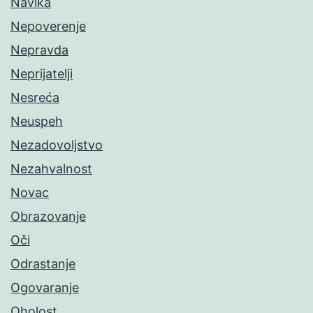
Navika
Nepoverenje
Nepravda
Neprijatelji
Nesreća
Neuspeh
Nezadovoljstvo
Nezahvalnost
Novac
Obrazovanje
Oči
Odrastanje
Ogovaranje
Oholost