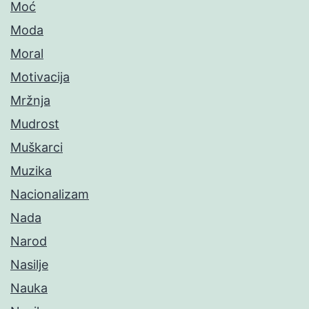
Moć
Moda
Moral
Motivacija
Mržnja
Mudrost
Muškarci
Muzika
Nacionalizam
Nada
Narod
Nasilje
Nauka