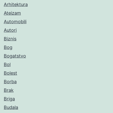
Arhitektura
Ateizam
Automobili
Autori
Biznis
Bog
Bogatstvo
Bol
Bolest
Borba
Brak
Briga
Budala