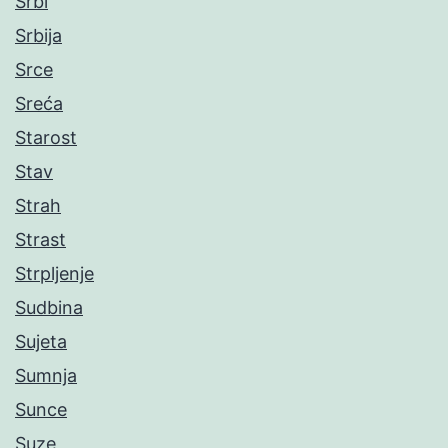
Srbi
Srbija
Srce
Sreća
Starost
Stav
Strah
Strast
Strpljenje
Sudbina
Sujeta
Sumnja
Sunce
Suze