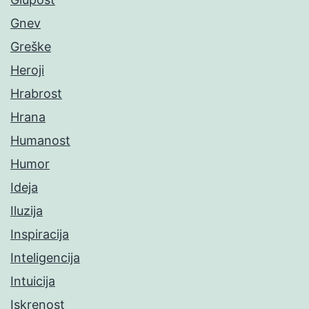
Gnev
Greške
Heroji
Hrabrost
Hrana
Humanost
Humor
Ideja
Iluzija
Inspiracija
Inteligencija
Intuicija
Iskrenost