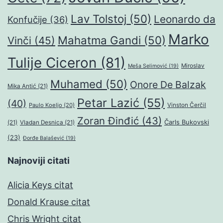
Lav Tolstoj
(50)
Leonardo da
Konfučije
(36)
Marko
Mahatma Gandi
(50)
Vinči
(45)
Tulije Ciceron
(81)
Miroslav
Meša Selimović
(19)
Muhamed
(50)
Onore De Balzak
Mika Antić
(21)
Petar Lazić
(55)
(40)
Paulo Koeljo
(20)
Vinston Čerčil
Zoran Đinđić
(43)
Čarls Bukovski
(21)
Vladan Desnica
(21)
(23)
Đorđe Balašević
(19)
Najnoviji citati
Alicia Keys citat
Donald Krause citat
Chris Wright citat