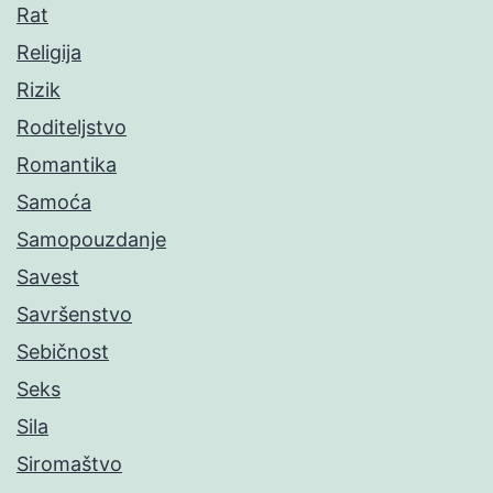
Rat
Religija
Rizik
Roditeljstvo
Romantika
Samoća
Samopouzdanje
Savest
Savršenstvo
Sebičnost
Seks
Sila
Siromaštvo