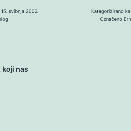
o
15. svibnja 2006.
Kategorizirano k
blog
Označeno
Er
 koji nas