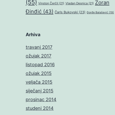
(55)
Zoran
Vinston Čerčil
(21)
Vladan Desnica
(21)
Đinđić
(43)
Čarls Bukovski
(23)
Đorđe Balašević
(19)
Arhiva
travanj 2017
ožujak 2017
listopad 2016
ožujak 2015
veljača 2015
siječanj 2015
prosinac 2014
studeni 2014