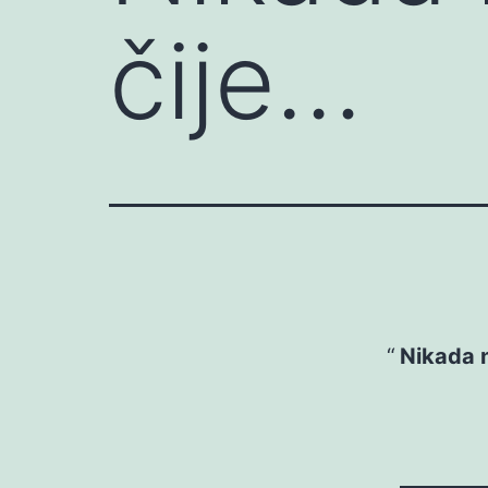
čije…
Nikada n