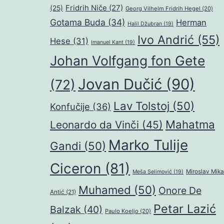
Fridrih Niče
(27)
(25)
Georg Vilhelm Fridrih Hegel
(20)
Gotama Buda
(34)
Herman
Halil Džubran
(19)
Ivo Andrić
(55)
Hese
(31)
Imanuel Kant
(19)
Johan Volfgang fon Gete
Jovan Dučić
(90)
(72)
Lav Tolstoj
(50)
Konfučije
(36)
Mahatma
Leonardo da Vinči
(45)
Marko Tulije
Gandi
(50)
Ciceron
(81)
Miroslav Mika
Meša Selimović
(19)
Muhamed
(50)
Onore De
Antić
(21)
Petar Lazić
Balzak
(40)
Paulo Koeljo
(20)