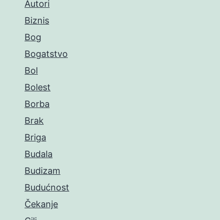
Autori
Biznis
Bog
Bogatstvo
Bol
Bolest
Borba
Brak
Briga
Budala
Budizam
Budućnost
Čekanje