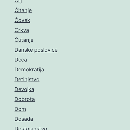
Cilj
Čitanje
Čovek
Crkva
Ćutanje
Danske poslovice
Deca
Demokratija
Detinjstvo
Devojka
Dobrota
Dom
Dosada
Dostojanstvo