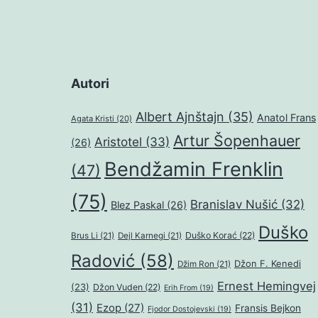
Autori
Albert Ajnštajn
(35)
Anatol Frans
Agata Kristi
(20)
Artur Šopenhauer
Aristotel
(33)
(26)
Bendžamin Frenklin
(47)
(75)
Branislav Nušić
(32)
Blez Paskal
(26)
Duško
Duško Korać
(22)
Brus Li
(21)
Dejl Karnegi
(21)
Radović
(58)
Džon F. Kenedi
Džim Ron
(21)
Ernest Hemingvej
(23)
Džon Vuden
(22)
Erih From
(19)
(31)
Ezop
(27)
Fransis Bejkon
Fjodor Dostojevski
(19)