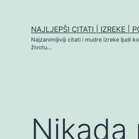
Preskoči
na
sadržaj
NAJLJEPŠI CITATI | IZREKE | 
Najzanimljiviji citati i mudre izreke ljudi 
životu…
Nikada 