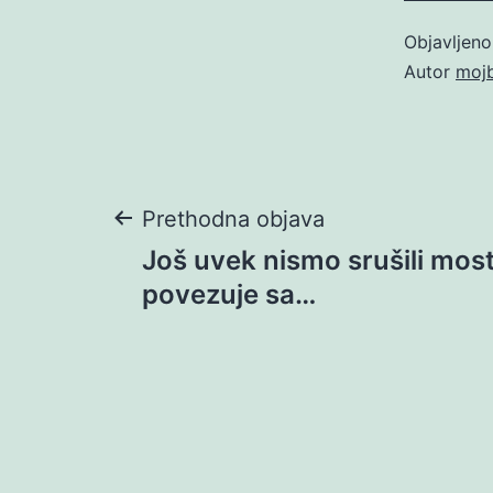
Objavljen
Autor
moj
Navigacija
Prethodna objava
Još uvek nismo srušili most
objava
povezuje sa…