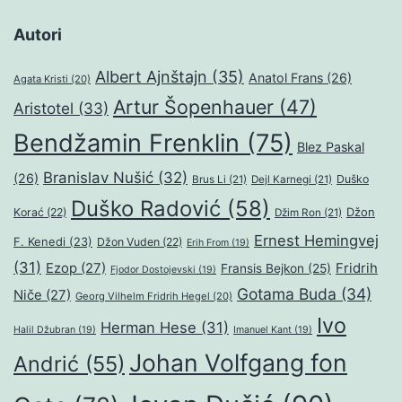
Autori
Albert Ajnštajn
(35)
Anatol Frans
(26)
Agata Kristi
(20)
Artur Šopenhauer
(47)
Aristotel
(33)
Bendžamin Frenklin
(75)
Blez Paskal
Branislav Nušić
(32)
(26)
Duško
Brus Li
(21)
Dejl Karnegi
(21)
Duško Radović
(58)
Džon
Korać
(22)
Džim Ron
(21)
Ernest Hemingvej
F. Kenedi
(23)
Džon Vuden
(22)
Erih From
(19)
(31)
Ezop
(27)
Fridrih
Fransis Bejkon
(25)
Fjodor Dostojevski
(19)
Gotama Buda
(34)
Niče
(27)
Georg Vilhelm Fridrih Hegel
(20)
Ivo
Herman Hese
(31)
Halil Džubran
(19)
Imanuel Kant
(19)
Johan Volfgang fon
Andrić
(55)