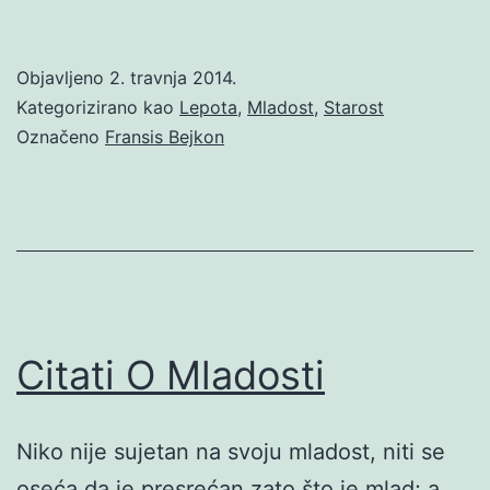
Objavljeno
2. travnja 2014.
Kategorizirano kao
Lepota
,
Mladost
,
Starost
Označeno
Fransis Bejkon
Citati O Mladosti
Niko nije sujetan na svoju mladost, niti se
oseća da je presrećan zato što je mlad; a