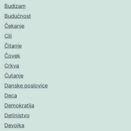
Budizam
Budućnost
Čekanje
Cilj
Čitanje
Čovek
Crkva
Ćutanje
Danske poslovice
Deca
Demokratija
Detinjstvo
Devojka