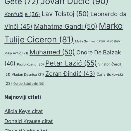
Jovan Dučić
(90)
Gete
(72)
Lav Tolstoj
(50)
Leonardo da
Konfučije
(36)
Marko
Mahatma Gandi
(50)
Vinči
(45)
Tulije Ciceron
(81)
Miroslav
Meša Selimović
(19)
Muhamed
(50)
Onore De Balzak
Mika Antić
(21)
Petar Lazić
(55)
(40)
Paulo Koeljo
(20)
Vinston Čerčil
Zoran Đinđić
(43)
Čarls Bukovski
(21)
Vladan Desnica
(21)
(23)
Đorđe Balašević
(19)
Najnoviji citati
Alicia Keys citat
Donald Krause citat