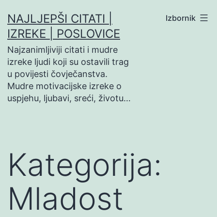
Preskoči
NAJLJEPŠI CITATI |
Izbornik
na
IZREKE | POSLOVICE
sadržaj
Najzanimljiviji citati i mudre
izreke ljudi koji su ostavili trag
u povijesti čovječanstva.
Mudre motivacijske izreke o
uspjehu, ljubavi, sreći, životu…
Kategorija:
Mladost