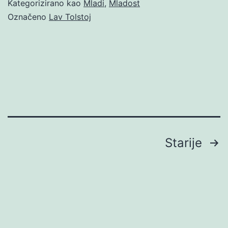
Kategorizirano kao
Mladi
,
Mladost
Označeno
Lav Tolstoj
Brojevi
Starije
stranica
objava