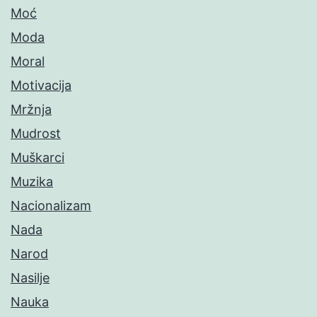
Moć
Moda
Moral
Motivacija
Mržnja
Mudrost
Muškarci
Muzika
Nacionalizam
Nada
Narod
Nasilje
Nauka