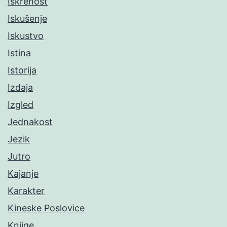
Iskrenost
Iskušenje
Iskustvo
Istina
Istorija
Izdaja
Izgled
Jednakost
Jezik
Jutro
Kajanje
Karakter
Kineske Poslovice
Knjige