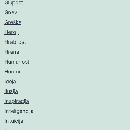
Glupost
Gnev
Greške
Heroji
Hrabrost
Hrana
Humanost
Humor
Ideja
Iluzija
Inspiracija
Inteligencija
Intuicija