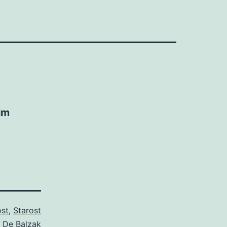
tim
st
,
Starost
 De Balzak