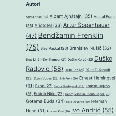
Autori
Albert Ajnštajn
(35)
Anatol Frans
Agata Kristi
(20)
Artur Šopenhauer
Aristotel
(33)
(26)
Bendžamin Frenklin
(47)
(75)
Branislav Nušić
(32)
Blez Paskal
(26)
Duško
Duško Korać
(22)
Brus Li
(21)
Dejl Karnegi
(21)
Radović
(58)
Džon F. Kenedi
Džim Ron
(21)
Ernest Hemingvej
(23)
Džon Vuden
(22)
Erih From
(19)
(31)
Ezop
(27)
Fransis Bejkon
Fjodor Dostojevski
(19)
Fridrih Niče
(27)
(25)
Georg Vilhelm Fridrih Hegel
(20)
Gotama Buda
(34)
Herman
Halil Džubran
(19)
Ivo Andrić
(55)
Hese
(31)
Imanuel Kant
(19)