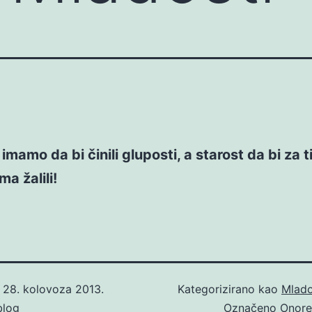
imamo da bi činili gluposti, a starost da bi za 
ma žalili!
o
28. kolovoza 2013.
Kategorizirano kao
Mlado
blog
Označeno
Onore