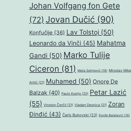
Johan Volfgang fon Gete
Jovan Dučić
(90)
(72)
Lav Tolstoj
(50)
Konfučije
(36)
Mahatma
Leonardo da Vinči
(45)
Marko Tulije
Gandi
(50)
Ciceron
(81)
Miroslav Mika
Meša Selimović
(19)
Muhamed
(50)
Onore De
Antić
(21)
Petar Lazić
Balzak
(40)
Paulo Koeljo
(20)
(55)
Zoran
Vinston Čerčil
(21)
Vladan Desnica
(21)
Đinđić
(43)
Čarls Bukovski
(23)
Đorđe Balašević
(19)