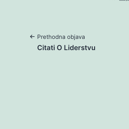
Navigacija
Prethodna objava
Citati O Liderstvu
objava