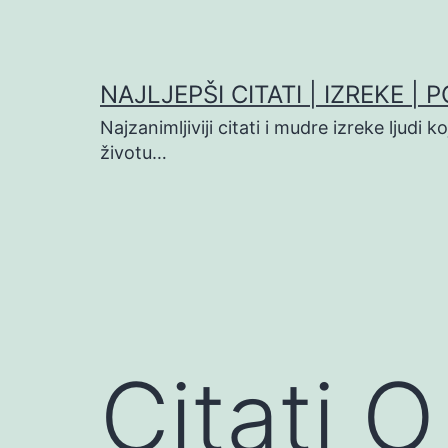
Preskoči
na
sadržaj
NAJLJEPŠI CITATI | IZREKE | 
Najzanimljiviji citati i mudre izreke ljudi 
životu…
Citati 