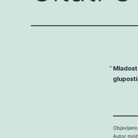
Mladost 
gluposti
Objavljen
Autor
moj