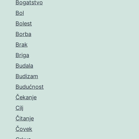
Bogatstvo
Bol
Bolest
Borba
Brak
Briga
Budala
Budizam
Budućnost
Čekanje
Cilj
Čitanje
Čovek