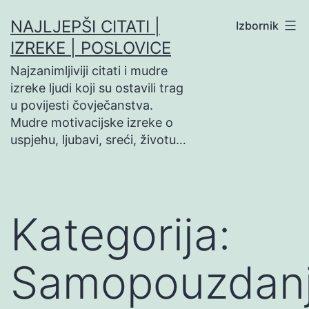
Preskoči
NAJLJEPŠI CITATI |
Izbornik
na
IZREKE | POSLOVICE
sadržaj
Najzanimljiviji citati i mudre
izreke ljudi koji su ostavili trag
u povijesti čovječanstva.
Mudre motivacijske izreke o
uspjehu, ljubavi, sreći, životu…
Kategorija:
Samopouzdan