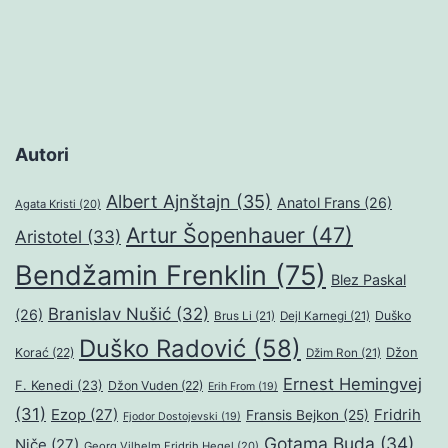
objava
Autori
Albert Ajnštajn
(35)
Anatol Frans
(26)
Agata Kristi
(20)
Artur Šopenhauer
(47)
Aristotel
(33)
Bendžamin Frenklin
(75)
Blez Paskal
Branislav Nušić
(32)
(26)
Duško
Brus Li
(21)
Dejl Karnegi
(21)
Duško Radović
(58)
Džon
Korać
(22)
Džim Ron
(21)
Ernest Hemingvej
F. Kenedi
(23)
Džon Vuden
(22)
Erih From
(19)
(31)
Ezop
(27)
Fridrih
Fransis Bejkon
(25)
Fjodor Dostojevski
(19)
Gotama Buda
(34)
Niče
(27)
Georg Vilhelm Fridrih Hegel
(20)