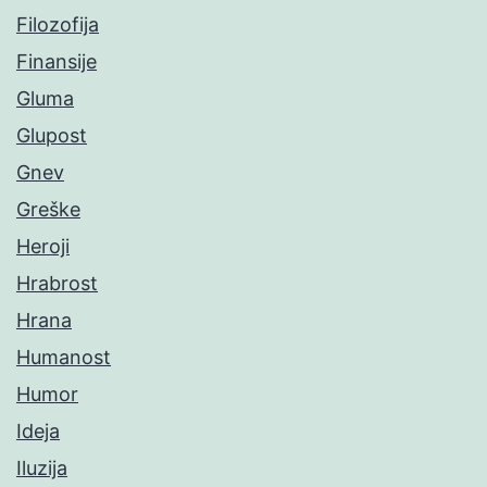
Filozofija
Finansije
Gluma
Glupost
Gnev
Greške
Heroji
Hrabrost
Hrana
Humanost
Humor
Ideja
Iluzija