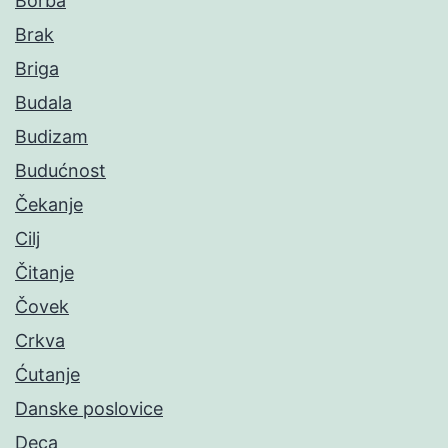
Borba
Brak
Briga
Budala
Budizam
Budućnost
Čekanje
Cilj
Čitanje
Čovek
Crkva
Ćutanje
Danske poslovice
Deca