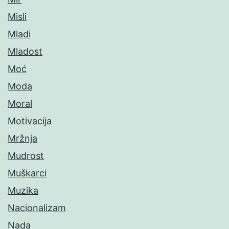
Misli
Mladi
Mladost
Moć
Moda
Moral
Motivacija
Mržnja
Mudrost
Muškarci
Muzika
Nacionalizam
Nada