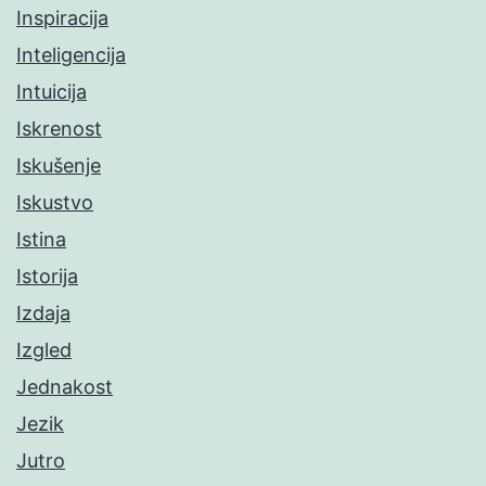
Inspiracija
Inteligencija
Intuicija
Iskrenost
Iskušenje
Iskustvo
Istina
Istorija
Izdaja
Izgled
Jednakost
Jezik
Jutro