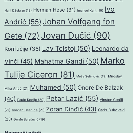
Ivo
Herman Hese
(31)
Halil Džubran
(19)
Imanuel Kant
(19)
Johan Volfgang fon
Andrić
(55)
Jovan Dučić
(90)
Gete
(72)
Lav Tolstoj
(50)
Leonardo da
Konfučije
(36)
Marko
Mahatma Gandi
(50)
Vinči
(45)
Tulije Ciceron
(81)
Miroslav
Meša Selimović
(19)
Muhamed
(50)
Onore De Balzak
Mika Antić
(21)
Petar Lazić
(55)
(40)
Paulo Koeljo
(20)
Vinston Čerčil
Zoran Đinđić
(43)
Čarls Bukovski
(21)
Vladan Desnica
(21)
(23)
Đorđe Balašević
(19)
Najnoviji citati