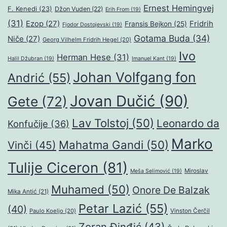
Ernest Hemingvej
F. Kenedi
(23)
Džon Vuden
(22)
Erih From
(19)
(31)
Ezop
(27)
Fridrih
Fransis Bejkon
(25)
Fjodor Dostojevski
(19)
Gotama Buda
(34)
Niče
(27)
Georg Vilhelm Fridrih Hegel
(20)
Ivo
Herman Hese
(31)
Halil Džubran
(19)
Imanuel Kant
(19)
Johan Volfgang fon
Andrić
(55)
Jovan Dučić
(90)
Gete
(72)
Lav Tolstoj
(50)
Leonardo da
Konfučije
(36)
Marko
Mahatma Gandi
(50)
Vinči
(45)
Tulije Ciceron
(81)
Miroslav
Meša Selimović
(19)
Muhamed
(50)
Onore De Balzak
Mika Antić
(21)
Petar Lazić
(55)
(40)
Paulo Koeljo
(20)
Vinston Čerčil
Zoran Đinđić
(43)