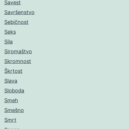
Savest
Savršenstvo
Sebičnost
Seks
Sila
Siromaštvo
Skromnost
Škrtost
Slava
Sloboda
Smeh
Smešno
Smrt