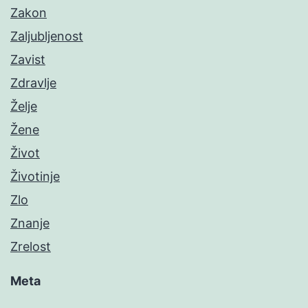
Zakon
Zaljubljenost
Zavist
Zdravlje
Želje
Žene
Život
Životinje
Zlo
Znanje
Zrelost
Meta