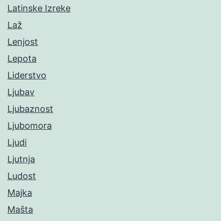
Latinske Izreke
Laž
Lenjost
Lepota
Liderstvo
Ljubav
Ljubaznost
Ljubomora
Ljudi
Ljutnja
Ludost
Majka
Mašta