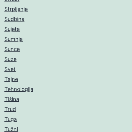
Strpljenje
Sudbina
Sujeta
Sumnja
Sunce
Suze
Svet
Tajne
Tehnologija
Tišina
Trud
Tuga
Tužni