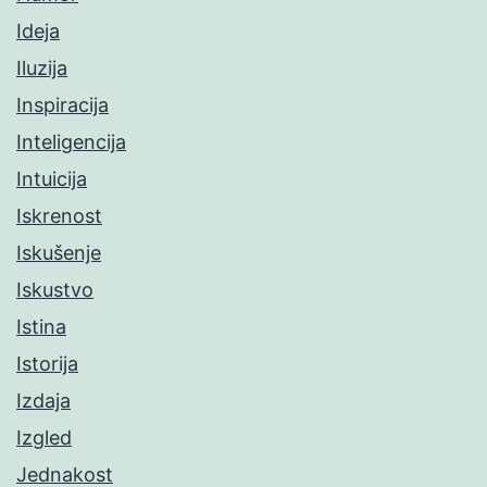
Ideja
Iluzija
Inspiracija
Inteligencija
Intuicija
Iskrenost
Iskušenje
Iskustvo
Istina
Istorija
Izdaja
Izgled
Jednakost