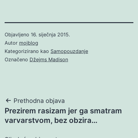
Objavljeno
16. siječnja 2015.
Autor
mojblog
Kategorizirano kao
Samopouzdanje
Označeno
Džejms Madison
Navigacija
Prethodna objava
Prezirem rasizam jer ga smatram
objava
varvarstvom, bez obzira…