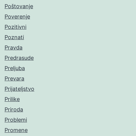
Poštovanje
Poverenje
Pozitivni
Poznati
Pravda
Predrasude
Preljuba
Prevara
Prijateljstvo
Prilike
Priroda
Problemi
Promene