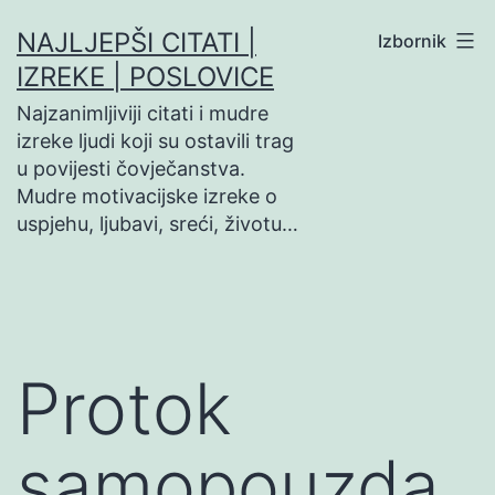
Preskoči
NAJLJEPŠI CITATI |
Izbornik
na
IZREKE | POSLOVICE
sadržaj
Najzanimljiviji citati i mudre
izreke ljudi koji su ostavili trag
u povijesti čovječanstva.
Mudre motivacijske izreke o
uspjehu, ljubavi, sreći, životu…
Protok
samopouzda