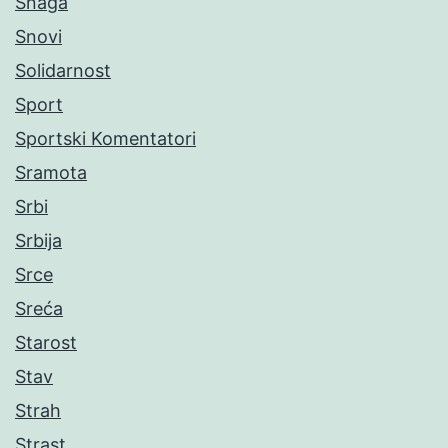
Snaga
Snovi
Solidarnost
Sport
Sportski Komentatori
Sramota
Srbi
Srbija
Srce
Sreća
Starost
Stav
Strah
Strast