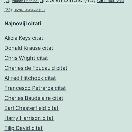
Čarls Bukovski
(21)
Vladan Desnica
(21)
(23)
Đorđe Balašević
(19)
Najnoviji citati
Alicia Keys citat
Donald Krause citat
Chris Wright citat
Charles de Foucauld citat
Alfred Hitchock citat
Francesco Petrarca citat
Charles Baudelaire citat
Earl Chesterfield citat
Harry Harrison citat
Filip David citat