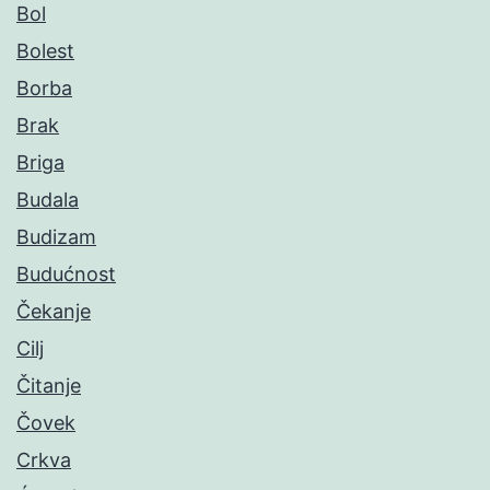
Bol
Bolest
Borba
Brak
Briga
Budala
Budizam
Budućnost
Čekanje
Cilj
Čitanje
Čovek
Crkva