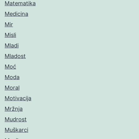
Matematika
Medicina
Mir
Misli
Mladi
Mladost
Moć
Moda
Moral
Motivacija
Mržnja
Mudrost
Muškarci