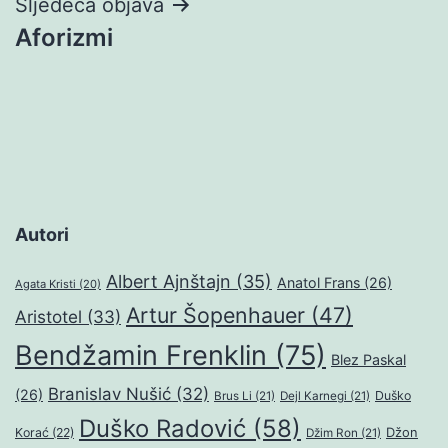
Sljedeća objava
Aforizmi
Autori
Albert Ajnštajn
(35)
Anatol Frans
(26)
Agata Kristi
(20)
Artur Šopenhauer
(47)
Aristotel
(33)
Bendžamin Frenklin
(75)
Blez Paskal
Branislav Nušić
(32)
(26)
Duško
Brus Li
(21)
Dejl Karnegi
(21)
Duško Radović
(58)
Džon
Korać
(22)
Džim Ron
(21)