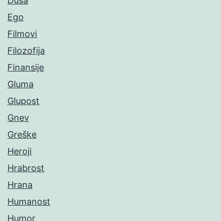
Duša
Ego
Filmovi
Filozofija
Finansije
Gluma
Glupost
Gnev
Greške
Heroji
Hrabrost
Hrana
Humanost
Humor