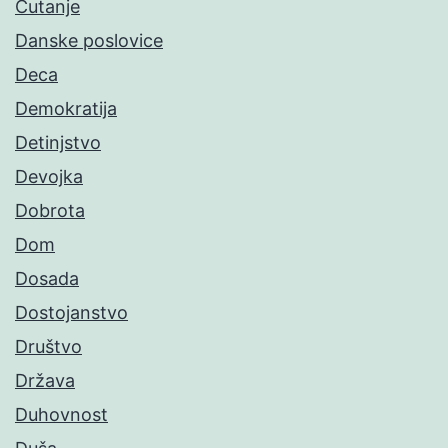
Ćutanje
Danske poslovice
Deca
Demokratija
Detinjstvo
Devojka
Dobrota
Dom
Dosada
Dostojanstvo
Društvo
Država
Duhovnost