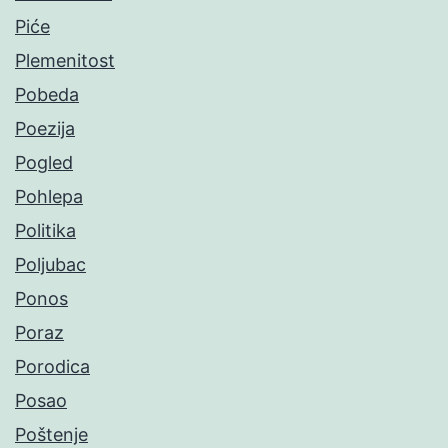
Piće
Plemenitost
Pobeda
Poezija
Pogled
Pohlepa
Politika
Poljubac
Ponos
Poraz
Porodica
Posao
Poštenje